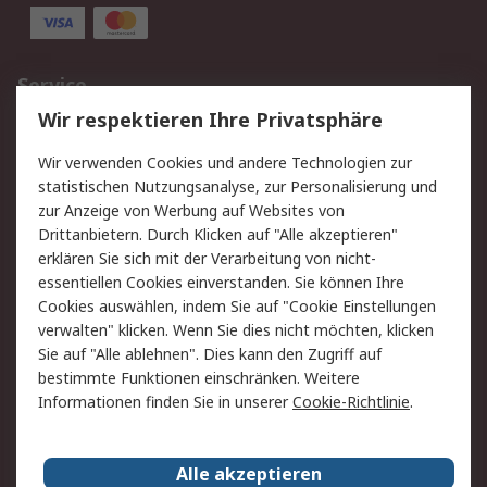
Service
Wir respektieren Ihre Privatsphäre
Value Added Services
Lieferlösungen
Rücksendungen
Kontakt
Wir verwenden Cookies und andere Technologien zur
Hilfe
statistischen Nutzungsanalyse, zur Personalisierung und
zur Anzeige von Werbung auf Websites von
Drittanbietern. Durch Klicken auf "Alle akzeptieren"
Rechtliches
erklären Sie sich mit der Verarbeitung von nicht-
AGB
Datenschutz
essentiellen Cookies einverstanden. Sie können Ihre
Cookies auswählen, indem Sie auf "Cookie Einstellungen
Cookie-Richtlinie
Zahlungsbedingungen
verwalten" klicken. Wenn Sie dies nicht möchten, klicken
Copyright/Impressum
Sie auf "Alle ablehnen". Dies kann den Zugriff auf
bestimmte Funktionen einschränken. Weitere
Über RS
Informationen finden Sie in unserer
Cookie-Richtlinie
.
Unternehmen
RS weltweit
Karriere bei RS
Nachhaltigkeit
Alle akzeptieren