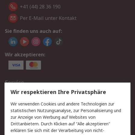
+41 (44) 28 36 190
Per E-Mail unter Kontakt
Sie finden uns auch auf:
Wir akzeptieren:
Service
Wir respektieren Ihre Privatsphäre
Value Added Services
Lieferlösungen
Rücksendungen
Kontakt
Wir verwenden Cookies und andere Technologien zur
Hilfe
statistischen Nutzungsanalyse, zur Personalisierung und
zur Anzeige von Werbung auf Websites von
Drittanbietern. Durch Klicken auf "Alle akzeptieren"
Rechtliches
erklären Sie sich mit der Verarbeitung von nicht-