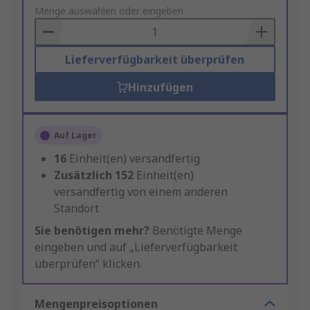
to
Menge auswählen oder eingeben
Basket
Lieferverfügbarkeit überprüfen
Hinzufügen
Auf Lager
16
Einheit(en) versandfertig
Zusätzlich
152
Einheit(en)
versandfertig von einem anderen
Standort
Sie benötigen mehr?
Benötigte Menge
eingeben und auf „Lieferverfügbarkeit
überprüfen“ klicken.
Mengenpreisoptionen