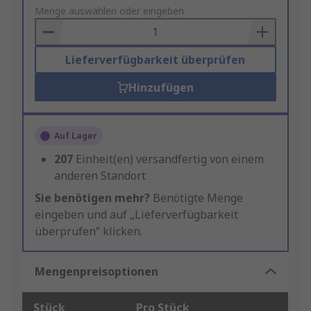
to
Menge auswählen oder eingeben
Basket
Lieferverfügbarkeit überprüfen
Hinzufügen
Auf Lager
207
Einheit(en) versandfertig von einem
anderen Standort
Sie benötigen mehr?
Benötigte Menge
eingeben und auf „Lieferverfügbarkeit
überprüfen“ klicken.
Mengenpreisoptionen
Stück
Pro Stück