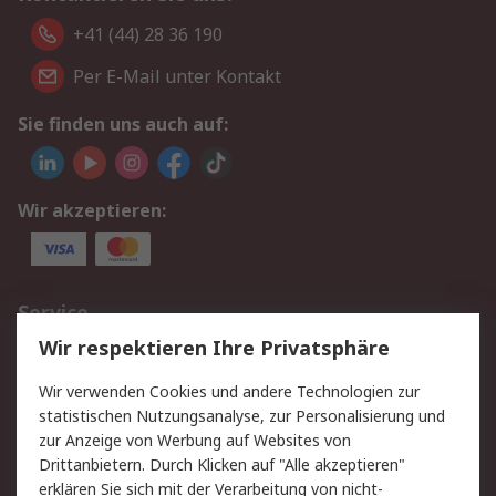
+41 (44) 28 36 190
Per E-Mail unter Kontakt
Sie finden uns auch auf:
Wir akzeptieren:
Service
Wir respektieren Ihre Privatsphäre
Value Added Services
Lieferlösungen
Rücksendungen
Kontakt
Wir verwenden Cookies und andere Technologien zur
Hilfe
statistischen Nutzungsanalyse, zur Personalisierung und
zur Anzeige von Werbung auf Websites von
Drittanbietern. Durch Klicken auf "Alle akzeptieren"
Rechtliches
erklären Sie sich mit der Verarbeitung von nicht-