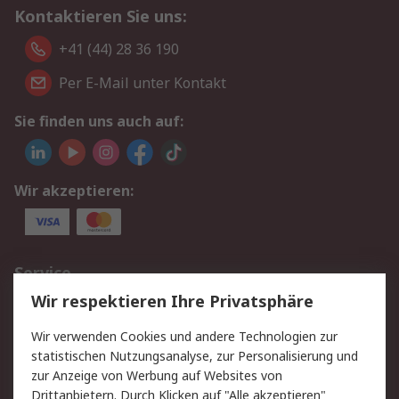
Kontaktieren Sie uns:
+41 (44) 28 36 190
Per E-Mail unter Kontakt
Sie finden uns auch auf:
Wir akzeptieren:
Service
Wir respektieren Ihre Privatsphäre
Value Added Services
Lieferlösungen
Rücksendungen
Kontakt
Wir verwenden Cookies und andere Technologien zur
Hilfe
statistischen Nutzungsanalyse, zur Personalisierung und
zur Anzeige von Werbung auf Websites von
Drittanbietern. Durch Klicken auf "Alle akzeptieren"