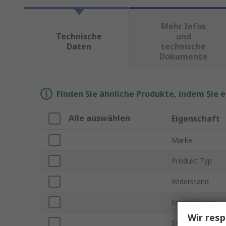
Mehr Infos
Technische
und
Daten
technische
Dokumente
Finden Sie ähnliche Produkte, indem Sie 
Alle auswählen
Eigenschaft
Marke
Produkt Typ
Widerstand
Nennleistung
Wir resp
Serie