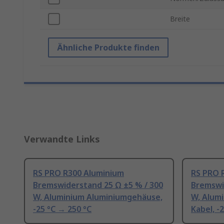
Breite
Ähnliche Produkte finden
Verwandte Links
RS PRO R300 Aluminium
RS PRO 
Bremswiderstand 25 Ω ±5 % / 300
Bremswi
W, Aluminium Aluminiumgehäuse,
W, Alum
-25 °C → 250 °C
Kabel, -