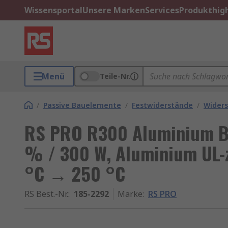
Wissensportal
Unsere Marken
Services
Produkthigh
Menü
Teile-Nr.
/
Passive Bauelemente
/
Festwiderstände
/
Widers
RS PRO R300 Aluminium B
% / 300 W, Aluminium UL-z
°C → 250 °C
RS Best.-Nr.
:
185-2292
Marke
:
RS PRO