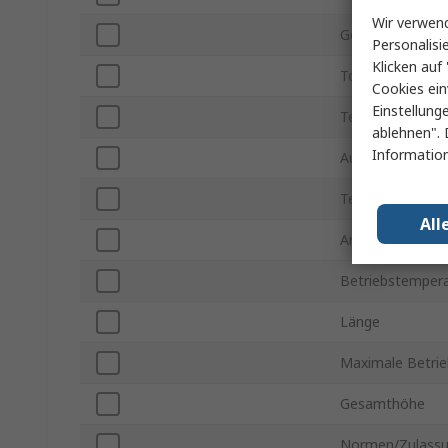
Wir verwend
Gehäusegröße
Personalisi
Klicken auf 
Toleranz
Cookies ein
Einstellung
Temperaturkoeff
ablehnen". 
Information
Automobilstand
Technologie
All
Anschlussart
Betriebstempera
Länge
Maximale Betri
Gesamthöhe
Normen/Zulass