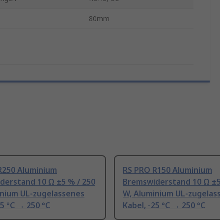
80mm
R250 Aluminium
RS PRO R150 Aluminium
derstand 10 Ω ±5 % / 250
Bremswiderstand 10 Ω ±5
inium UL-zugelassenes
W, Aluminium UL-zugelas
25 °C → 250 °C
Kabel, -25 °C → 250 °C