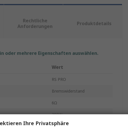
Rechtliche
Produktdetails
Anforderungen
ein oder mehrere Eigenschaften auswählen.
Wert
RS PRO
Bremswiderstand
6Ω
300W
ektieren Ihre Privatsphäre
R300