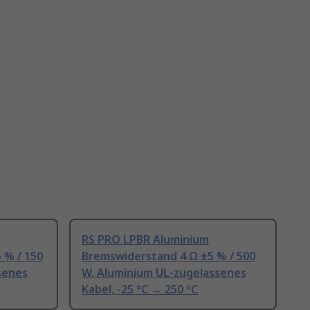
RS PRO LPBR Aluminium
 % / 150
Bremswiderstand 4 Ω ±5 % / 500
senes
W, Aluminium UL-zugelassenes
Kabel, -25 °C → 250 °C