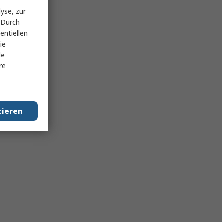
yse, zur
 Durch
entiellen
ie
le
re
tieren