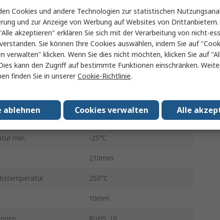
en Cookies und andere Technologien zur statistischen Nutzungsanal
Aluminium
erung und zur Anzeige von Werbung auf Websites von Drittanbietern.
"Alle akzeptieren" erklären Sie sich mit der Verarbeitung von nicht-ess
±5 %
verstanden. Sie können Ihre Cookies auswählen, indem Sie auf "Cook
en verwalten" klicken. Wenn Sie dies nicht möchten, klicken Sie auf "Al
izient
+100 ppm/°C
Dies kann den Zugriff auf bestimmte Funktionen einschränken. Weite
en finden Sie in unserer
Cookie-Richtlinie
.
ard
Nein
Aluminium
e ablehnen
Cookies verwalten
Alle akzep
UL-zugelassenes Kabel
tur min.
-25°C
210mm
ebstemperatur
250°C
10mm
ungen
RoHS, UL