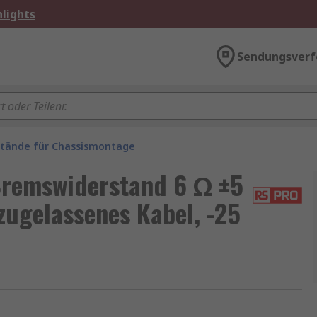
lights
Sendungsverf
tände für Chassismontage
remswiderstand 6 Ω ±5
ugelassenes Kabel, -25