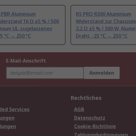
LPBR Aluminium
RS PRO R300 Aluminium
derstand 16 Ω ±5 % / 500
Widerstand zur Chassis
inium UL-zugelassenes
2.2 Ω ±5 % / 300 W, Alumi
25 °C → 250 °C
Draht, -25 °C → 250 °C
E-Mail-Anschrift
Anmelden
Rechtliches
ded Services
AGB
sungen
Datenschutz
dungen
Cookie-Richtlinie
Zahlungsbedingungen