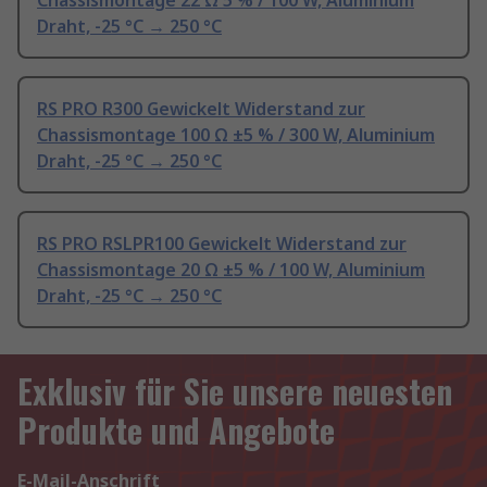
Chassismontage 22 Ω 5 % / 100 W, Aluminium
Draht, -25 °C → 250 °C
RS PRO R300 Gewickelt Widerstand zur
Chassismontage 100 Ω ±5 % / 300 W, Aluminium
Draht, -25 °C → 250 °C
RS PRO RSLPR100 Gewickelt Widerstand zur
Chassismontage 20 Ω ±5 % / 100 W, Aluminium
Draht, -25 °C → 250 °C
Exklusiv für Sie unsere neuesten
Produkte und Angebote
E-Mail-Anschrift