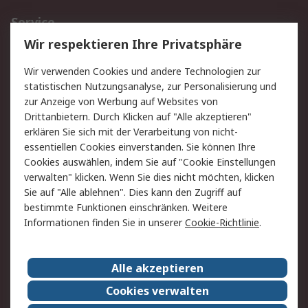
Service
Wir respektieren Ihre Privatsphäre
Value Added Services
Lieferlösungen
Rücksendungen
Kontakt
Wir verwenden Cookies und andere Technologien zur
Hilfe
statistischen Nutzungsanalyse, zur Personalisierung und
zur Anzeige von Werbung auf Websites von
Drittanbietern. Durch Klicken auf "Alle akzeptieren"
Rechtliches
erklären Sie sich mit der Verarbeitung von nicht-
AGB
Datenschutz
essentiellen Cookies einverstanden. Sie können Ihre
Cookies auswählen, indem Sie auf "Cookie Einstellungen
Cookie-Richtlinie
Zahlungsbedingungen
verwalten" klicken. Wenn Sie dies nicht möchten, klicken
Copyright/Impressum
Sie auf "Alle ablehnen". Dies kann den Zugriff auf
bestimmte Funktionen einschränken. Weitere
Über RS
Informationen finden Sie in unserer
Cookie-Richtlinie
.
Unternehmen
RS weltweit
Karriere bei RS
Nachhaltigkeit
Alle akzeptieren
Qualität/Umwelt/Zertifikate
Presse-Center
Cookies verwalten
Event-Center