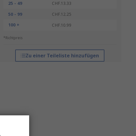
25 - 49
CHF.13.33
50 - 99
CHF.12.25
100 +
CHF.10.99
*Richtpreis
Zu einer Teileliste hinzufügen