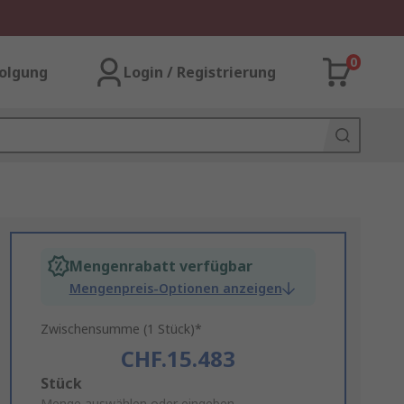
0
olgung
Login / Registrierung
Mengenrabatt verfügbar
Mengenpreis-Optionen anzeigen
Zwischensumme (1 Stück)*
CHF.15.483
Add
Stück
Menge auswählen oder eingeben