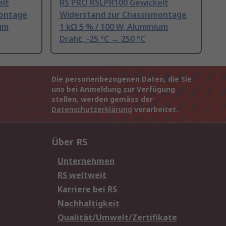
elt
RS PRO RSLPR100 Gewickelt
montage
Widerstand zur Chassismontage
ium
1 kΩ 5 % / 100 W, Aluminium
Draht, -25 °C → 250 °C
Die personenbezogenen Daten, die Sie
uns bei Anmeldung zur Verfügung
stellen, werden gemäss der
Datenschutzerklärung
verarbeitet.
Über RS
Unternehmen
RS weltweit
Karriere bei RS
Nachhaltigkeit
Qualität/Umwelt/Zertifikate