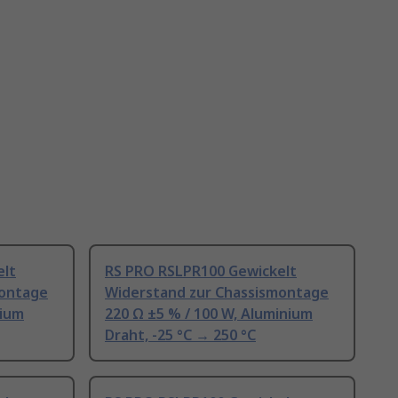
elt
RS PRO RSLPR100 Gewickelt
montage
Widerstand zur Chassismontage
nium
220 Ω ±5 % / 100 W, Aluminium
Draht, -25 °C → 250 °C