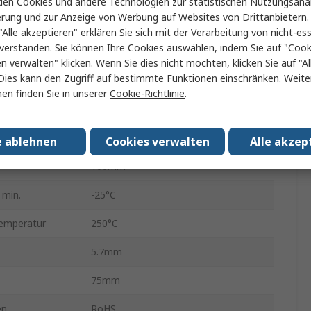
en Cookies und andere Technologien zur statistischen Nutzungsanal
erung und zur Anzeige von Werbung auf Websites von Drittanbietern.
Aluminium
"Alle akzeptieren" erklären Sie sich mit der Verarbeitung von nicht-ess
verstanden. Sie können Ihre Cookies auswählen, indem Sie auf "Cook
±5 %
en verwalten" klicken. Wenn Sie dies nicht möchten, klicken Sie auf "Al
Dies kann den Zugriff auf bestimmte Funktionen einschränken. Weite
Nein
en finden Sie in unserer
Cookie-Richtlinie
.
Gewickelt
Draht
e ablehnen
Cookies verwalten
Alle akzep
100mm
 min.
-25°C
temperatur
250°C
5.7mm
75mm
en
RoHS