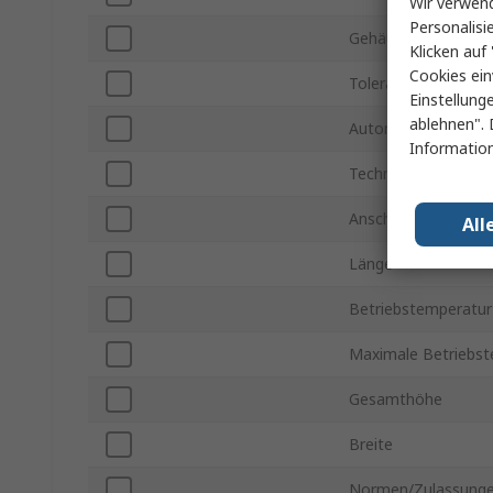
Wir verwend
Personalisi
Gehäusegröße
Klicken auf 
Cookies ein
Toleranz
Einstellung
ablehnen". 
Automobilstandard
Information
Technologie
Anschlussart
All
Länge
Betriebstemperatur
Maximale Betriebs
Gesamthöhe
Breite
Normen/Zulassung