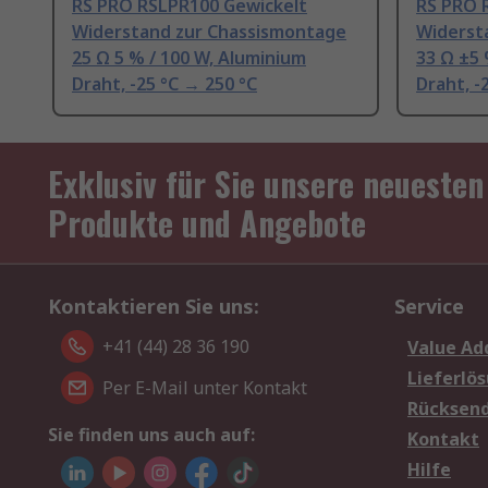
RS PRO RSLPR100 Gewickelt
RS PRO 
Widerstand zur Chassismontage
Widerst
25 Ω 5 % / 100 W, Aluminium
33 Ω ±5 
Draht, -25 °C → 250 °C
Draht, -
Exklusiv für Sie unsere neuesten
Produkte und Angebote
Kontaktieren Sie uns:
Service
+41 (44) 28 36 190
Value Ad
Lieferlö
Per E-Mail unter Kontakt
Rücksen
Sie finden uns auch auf:
Kontakt
Hilfe