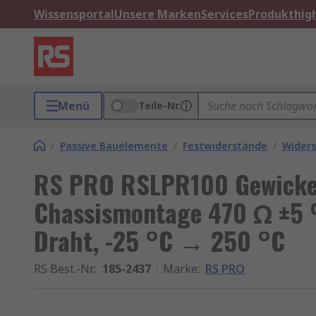
Wissensportal
Unsere Marken
Services
Produkthigh
Menü
Teile-Nr.
/
Passive Bauelemente
/
Festwiderstände
/
Widers
RS PRO RSLPR100 Gewickel
Chassismontage 470 Ω ±5 
Draht, -25 °C → 250 °C
RS Best.-Nr.
:
185-2437
Marke
:
RS PRO