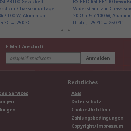
RSLPR100 Gewickelt
RS PRO RSLPR100 Gewick
and zur Chassismontage
Widerstand zur Chassis
% / 100 W, Aluminium
30 Ω 5 % / 100 W, Alumin
25 °C → 250 °C
Draht, -25 °C → 250 °C
E-Mail-Anschrift
Anmelden
Rechtliches
ded Services
AGB
sungen
Datenschutz
dungen
Cookie-Richtlinie
Zahlungsbedingungen
Copyright/Impressum