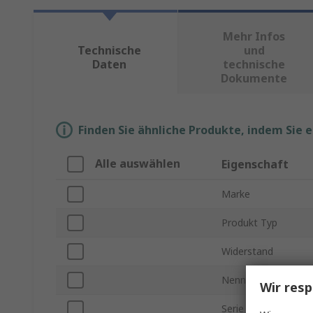
Mehr Infos
Technische
und
Daten
technische
Dokumente
Finden Sie ähnliche Produkte, indem Sie 
Alle auswählen
Eigenschaft
Marke
Produkt Typ
Widerstand
Nennleistung
Wir resp
Serie