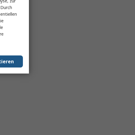
yse, zur
 Durch
entiellen
ie
le
re
tieren