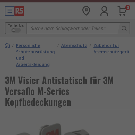
0
Teile-Nr.
/
Persönliche
/
Atemschutz
/
Zubehör für
Schutzausrüstung
Atemschutzgeräte
und
Arbeitskleidung
3M Visier Antistatisch für 3M
Versaflo M-Series
Kopfbedeckungen