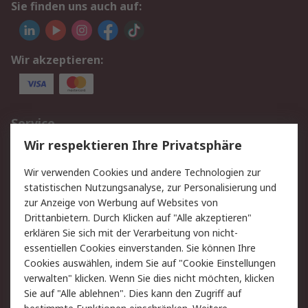
Sie finden uns auch auf:
Wir akzeptieren:
Service
Wir respektieren Ihre Privatsphäre
Value Added Services
Lieferlösungen
Rücksendungen
Kontakt
Wir verwenden Cookies und andere Technologien zur
Hilfe
statistischen Nutzungsanalyse, zur Personalisierung und
zur Anzeige von Werbung auf Websites von
Drittanbietern. Durch Klicken auf "Alle akzeptieren"
Rechtliches
erklären Sie sich mit der Verarbeitung von nicht-
AGB
Datenschutz
essentiellen Cookies einverstanden. Sie können Ihre
Cookies auswählen, indem Sie auf "Cookie Einstellungen
Cookie-Richtlinie
Zahlungsbedingungen
verwalten" klicken. Wenn Sie dies nicht möchten, klicken
Copyright/Impressum
Sie auf "Alle ablehnen". Dies kann den Zugriff auf