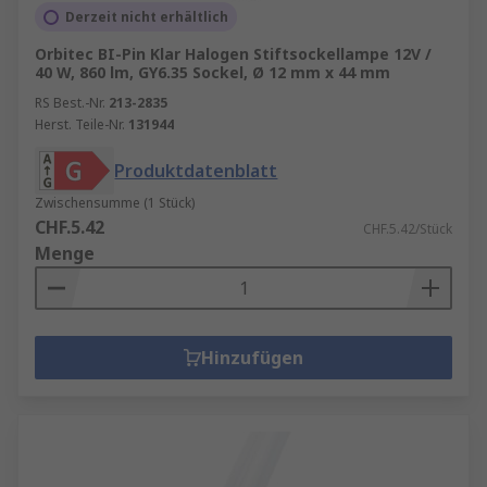
Derzeit nicht erhältlich
Orbitec BI-Pin Klar Halogen Stiftsockellampe 12V /
40 W, 860 lm, GY6.35 Sockel, Ø 12 mm x 44 mm
RS Best.-Nr.
213-2835
Herst. Teile-Nr.
131944
Produktdatenblatt
Zwischensumme (1 Stück)
CHF.5.42
CHF.5.42/Stück
Menge
Hinzufügen