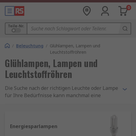
0
Teile-Nr.
/
Beleuchtung
/
Glühlampen, Lampen und
Leuchtstoffröhren
Glühlampen, Lampen und
Leuchtstoffröhren
Die Suche nach der richtigen Leuchte oder Lampe
für Ihre Bedürfnisse kann manchmal eine
schwierige Aufgabe sein. Wir haben eine Reihe
von Lampen und Röhren für eine Vielzahl von
Anwendungen, Befestigungen und Technologien.
Energiesparlampen
Arten von Glühlampen