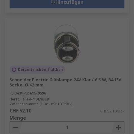
Hinzufügen
Derzeit nicht erhältlich
Schneider Electric Glühlampe 24V Klar / 6.5 W, BA15d
Sockel Ø 42 mm
RS Best.-Nr.
615-9596
Herst. Teile-Nr.
DL1BEB
Zwischensumme (1 Box mit 10 Stück)
CHF.52.10
CHF.52.10/Box
Menge