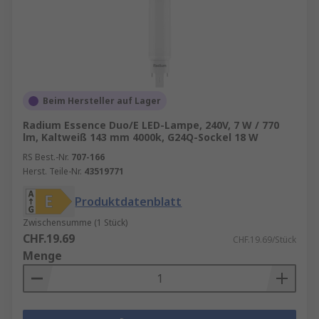
Beim Hersteller auf Lager
Radium Essence Duo/E LED-Lampe, 240V, 7 W / 770
lm, Kaltweiß 143 mm 4000k, G24Q-Sockel 18 W
RS Best.-Nr.
707-166
Herst. Teile-Nr.
43519771
Produktdatenblatt
Zwischensumme (1 Stück)
CHF.19.69
CHF.19.69/Stück
Menge