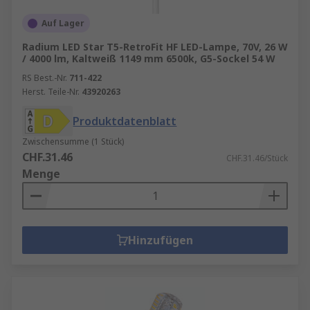
Auf Lager
Radium LED Star T5-RetroFit HF LED-Lampe, 70V, 26 W
/ 4000 lm, Kaltweiß 1149 mm 6500k, G5-Sockel 54 W
RS Best.-Nr.
711-422
Herst. Teile-Nr.
43920263
Produktdatenblatt
Zwischensumme (1 Stück)
CHF.31.46
CHF.31.46/Stück
Menge
Hinzufügen