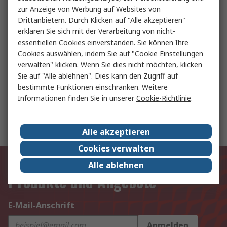
Temperaturmessgeräte
zur Anzeige von Werbung auf Websites von
Drittanbietern. Durch Klicken auf "Alle akzeptieren"
erklären Sie sich mit der Verarbeitung von nicht-
Drehschalter und Zubehör
essentiellen Cookies einverstanden. Sie können Ihre
Cookies auswählen, indem Sie auf "Cookie Einstellungen
verwalten" klicken. Wenn Sie dies nicht möchten, klicken
Sie auf "Alle ablehnen". Dies kann den Zugriff auf
Pneumatik Zylinder und Antriebe
bestimmte Funktionen einschränken. Weitere
Informationen finden Sie in unserer
Cookie-Richtlinie
.
Zahnräder und Zahnstangen
Alle akzeptieren
Cookies verwalten
Exklusiv für Sie unsere neuesten
Alle ablehnen
Produkte und Angebote
E-Mail-Anschrift
Anmelden