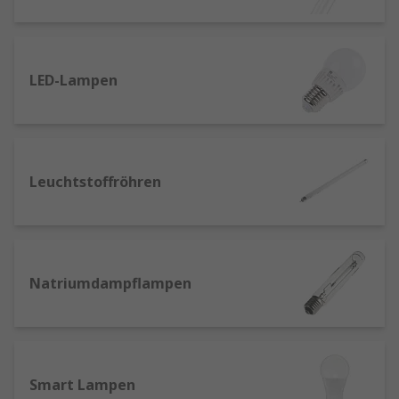
Sonnenstudios und elektrischen
Insektenvernichtern sowie zur
Wasseraufbereitung).
LED-Lampen
UV-C-Leuchten
werden an einigen
Arbeitsplätzen zur Desinfektion, wie z. B. für
biologische Werkzeuge, und werden auch in der
Abwasserreinigung eingesetzt.
Leuchtstoffröhren
LEDs und LED-Leuchtröhren
– LEDs bieten
sofortige, effiziente Beleuchtung. LEDs und LED-
Röhren eignen sich gut für Räume, die eine
langfristige oder dauerhafte Beleuchtung
erfordern, wie z. B. Foyers, Parkhäuser und
Natriumdampflampen
Produktionsräume, und sind eine effiziente
Ergänzung für Bewegungssensoren.
Metall-Halid-Lampen
– Bieten eine ähnliche
Smart Lampen
Leuchtkraft wie Leuchtstofflampen und