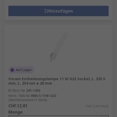
Hinzufügen
Auf Lager
Osram Entkeimungslampe 11 W G23 Sockel, L. 235.5
mm, L. 254 nm ø 28 mm
RS Best.-Nr.
241-1302
Herst. Teile-Nr.
HNS-S-11W-G23
Zwischensumme (1 Stück)
CHF.12.81
CHF.12.81/Stück
Menge