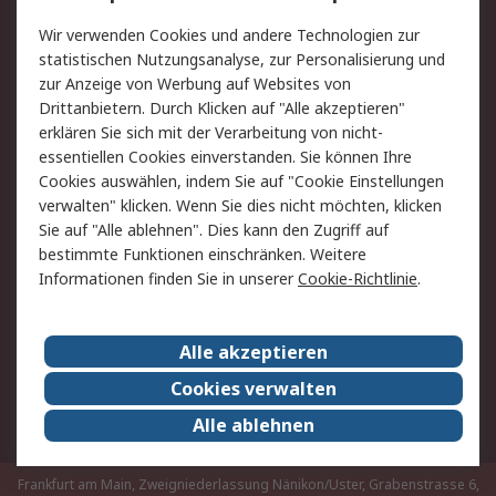
Rücksendungen
Kontakt
Wir verwenden Cookies und andere Technologien zur
Hilfe
statistischen Nutzungsanalyse, zur Personalisierung und
zur Anzeige von Werbung auf Websites von
Drittanbietern. Durch Klicken auf "Alle akzeptieren"
Rechtliches
erklären Sie sich mit der Verarbeitung von nicht-
AGB
Datenschutz
essentiellen Cookies einverstanden. Sie können Ihre
Cookies auswählen, indem Sie auf "Cookie Einstellungen
Cookie-Richtlinie
Zahlungsbedingungen
verwalten" klicken. Wenn Sie dies nicht möchten, klicken
Copyright/Impressum
Sie auf "Alle ablehnen". Dies kann den Zugriff auf
bestimmte Funktionen einschränken. Weitere
Über RS
Informationen finden Sie in unserer
Cookie-Richtlinie
.
Unternehmen
RS weltweit
Karriere bei RS
Nachhaltigkeit
Alle akzeptieren
Qualität/Umwelt/Zertifikate
Presse-Center
Cookies verwalten
Event-Center
Alle ablehnen
Frankfurt am Main, Zweigniederlassung Nänikon/Uster, Grabenstrasse 6,