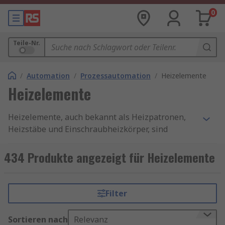
0
Teile-Nr.
/
Automation
/
Prozessautomation
/
Heizelemente
Heizelemente
Heizelemente, auch bekannt als Heizpatronen,
Heizstäbe und Einschraubheizkörper, sind
Geräte, die elektrische Energie in Wärme
umwandeln. Sie bestehen in der Regel aus einem
434 Produkte angezeigt für Heizelemente
leitfähigen Material, wie Keramik, Metall oder
Dickschicht-Heizelementen. Das Heizelement
wandelt elektrische Energie durch Joule-
Filter
Erwärmung um, bei der das Element dem
elektrischen Strom einen Widerstand
Sortieren nach
Relevanz