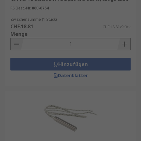
Heizkessel
RS Best.-Nr.
860-6754
Fußbodenheizung
Zwischensumme (1 Stück)
Tauchsieder
CHF.18.81
CHF.18.81/Stück
Trommelheizungen
Menge
Sie können auch für die industrielle Beheizung,
Trocknung und Kühlung verwendet werden.
Hinzufügen
Datenblätter