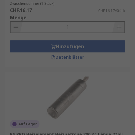
Keramische Heizelemente wandeln Strom durch
Zwischensumme (1 Stück)
CHF.16.17
Widerstandsheizung oder Joule-Heizung in
CHF.16.17/Stück
Menge
Wärme um. Keramische Heizelemente zeichnen
sich durch eine hohe Energieeffizienz aus, da sie
etwa 96 % der Eingangsleistung in extrem hohem
Maße in Wärme umwandeln. Sie sind geeignet
Hinzufügen
für:
Datenblätter
Langwellige Strahlung
Aushärtung
Erwärmung
Trocknen
Kochgeräte (Toaster, Kochplatten, Öfen)
Wassereinsatz von Heizelementen
Auf Lager
Heizkörpern
RS PRO Heizelement Heizpatrone 200 W, Länge 2Zoll