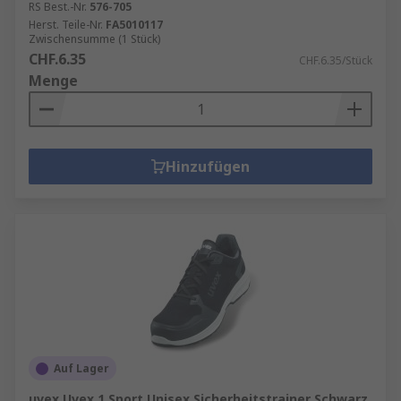
RS Best.-Nr.
576-705
Herst. Teile-Nr.
FA5010117
Zwischensumme (1 Stück)
CHF.6.35
CHF.6.35/Stück
Menge
Hinzufügen
Auf Lager
uvex Uvex 1 Sport Unisex Sicherheitstrainer Schwarz,