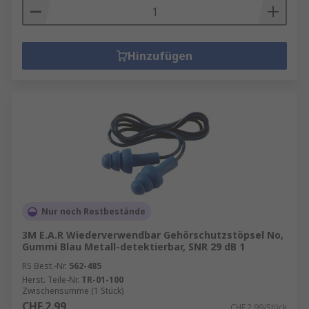
Schutzhelme, Schutzhelme und diverses
Zubehör wie Schweißbänder, Kinnriemen
und Augenschutz.
Hinzufügen
Nur noch Restbestände
3M E.A.R Wiederverwendbar Gehörschutzstöpsel No,
Gummi Blau Metall-detektierbar, SNR 29 dB 1
RS Best.-Nr.
562-485
Herst. Teile-Nr.
TR-01-100
Zwischensumme (1 Stück)
CHF.2.99
CHF.2.99/Stück