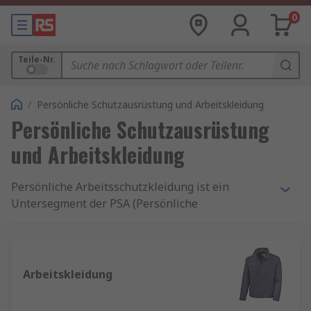
0
Teile-Nr.
/
Persönliche Schutzausrüstung und Arbeitskleidung
Persönliche Schutzausrüstung
und Arbeitskleidung
Persönliche Arbeitsschutzkleidung ist ein
Untersegment der PSA (Persönliche
Schutzausrüstung). Bei persönlicher
Schutzkleidung handelt es sich um
Kleidungsstücke aus schützenden Materialien
oder um Einweg-Kleidungsstücke, je nach
Arbeitskleidung
Anwendungsfall. Unser Sortiment umfasst
Kleidung, Schuhe und Ausrüstung von bewährten