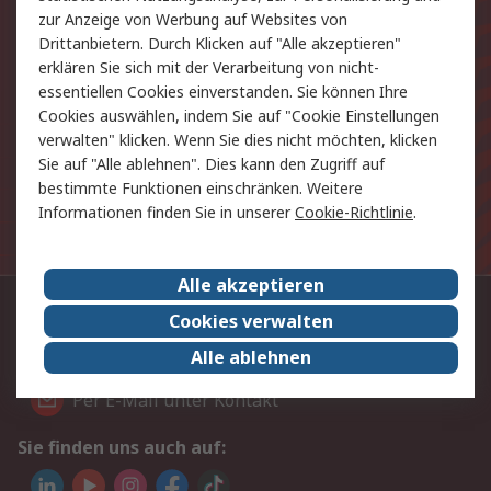
Exklusiv für Sie unsere neuesten
zur Anzeige von Werbung auf Websites von
Produkte und Angebote
Drittanbietern. Durch Klicken auf "Alle akzeptieren"
erklären Sie sich mit der Verarbeitung von nicht-
essentiellen Cookies einverstanden. Sie können Ihre
E-Mail-Anschrift
Cookies auswählen, indem Sie auf "Cookie Einstellungen
verwalten" klicken. Wenn Sie dies nicht möchten, klicken
Anmelden
Sie auf "Alle ablehnen". Dies kann den Zugriff auf
bestimmte Funktionen einschränken. Weitere
Die personenbezogenen Daten, die Sie uns bei
Informationen finden Sie in unserer
Cookie-Richtlinie
.
Anmeldung zur Verfügung stellen, werden gemäss der
Datenschutzerklärung
verarbeitet.
Alle akzeptieren
Kontaktieren Sie uns:
Cookies verwalten
Alle ablehnen
+41 (44) 28 36 190
Per E-Mail unter Kontakt
Sie finden uns auch auf: