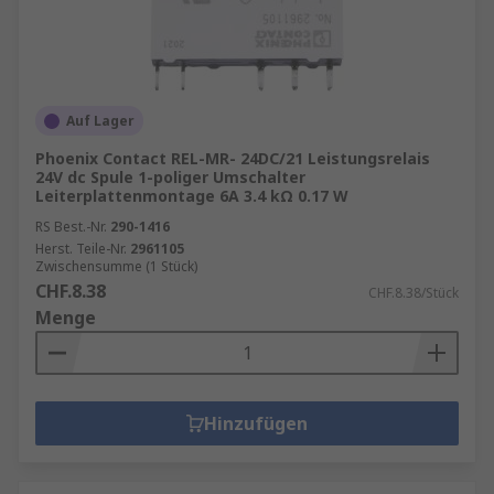
Auf Lager
Phoenix Contact REL-MR- 24DC/21 Leistungsrelais
24V dc Spule 1-poliger Umschalter
Leiterplattenmontage 6A 3.4 kΩ 0.17 W
RS Best.-Nr.
290-1416
Herst. Teile-Nr.
2961105
Zwischensumme (1 Stück)
CHF.8.38
CHF.8.38/Stück
Menge
Hinzufügen