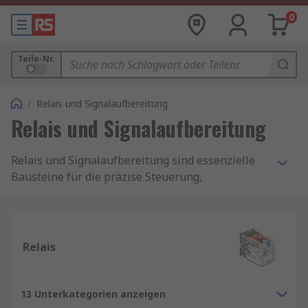
0
Teile-Nr.
/
Relais und Signalaufbereitung
Relais und Signalaufbereitung
Relais und Signalaufbereitung sind essenzielle
Bausteine für die präzise Steuerung,
Überwachung und Verarbeitung von Signalen in
verschiedenen Anwendungen, von der
Fertigungsindustrie bis hin zu komplexen
Anlagensteuerungen. Relais und
Relais
Signalaufbereitung sind unverzichtbare
Komponenten moderner
Automatisierungslösungen. Sie ermöglichen die
13 Unterkategorien anzeigen