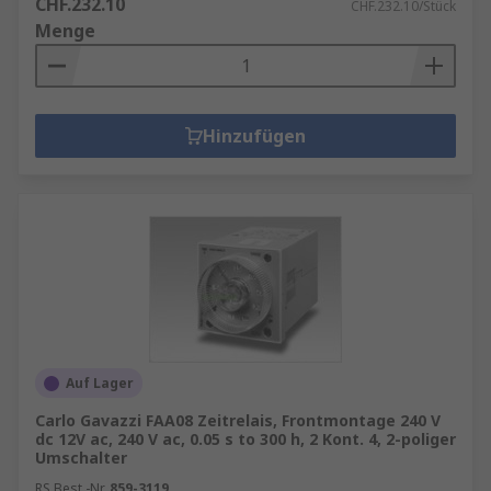
CHF.232.10
CHF.232.10/Stück
Menge
Hinzufügen
Auf Lager
Carlo Gavazzi FAA08 Zeitrelais, Frontmontage 240 V
dc 12V ac, 240 V ac, 0.05 s to 300 h, 2 Kont. 4, 2-poliger
Umschalter
RS Best.-Nr.
859-3119