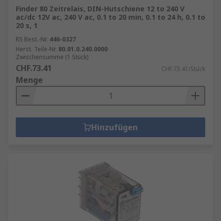
Gebäudeautomatisierung werden Relais
Finder 80 Zeitrelais, DIN-Hutschiene 12 to 240 V
eingesetzt, um die Beleuchtung, Heizung,
ac/dc 12V ac, 240 V ac, 0.1 to 20 min, 0.1 to 24 h, 0.1 to
20 s, 1
Lüftung und Klimaanlagen zu steuern.
Signalaufbereitung hilft dabei, die Daten
RS Best.-Nr.
446-0327
von Temperatursensoren, CO₂-Sensoren
Herst. Teile-Nr.
80.01.0.240.0000
Zwischensumme (1 Stück)
oder Feuchtigkeitssensoren in geeignete
CHF.73.41
CHF.73.41/Stück
Steuerbefehle umzuwandeln.
Menge
Automobilindustrie
: In Fahrzeugen
werden Relais verwendet, um die
Scheinwerfer, Scheibenwischer und andere
elektrische Systeme zu steuern. Die
Hinzufügen
Signalaufbereitung kommt zum Einsatz, um
Signale von Sensoren wie Temperatur- oder
Drehzahlsensoren zu verarbeiten.
Fertigungsindustrie
: In der Produktion
sind Relais für die Steuerung von
Maschinen und Förderbändern
unverzichtbar. Signalaufbereitung sorgt