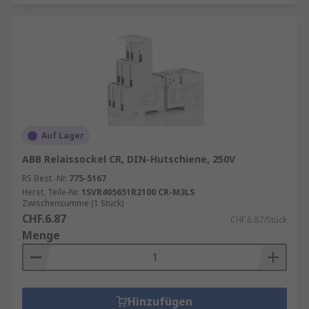
Auf Lager
ABB Relaissockel CR, DIN-Hutschiene, 250V
RS Best.-Nr.
775-5167
Herst. Teile-Nr.
1SVR405651R2100 CR-M3LS
Zwischensumme (1 Stück)
CHF.6.87
CHF.6.87/Stück
Menge
Hinzufügen