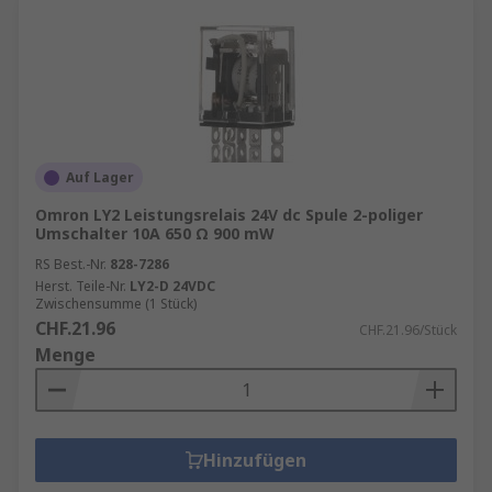
Auf Lager
Omron LY2 Leistungsrelais 24V dc Spule 2-poliger
Umschalter 10A 650 Ω 900 mW
RS Best.-Nr.
828-7286
Herst. Teile-Nr.
LY2-D 24VDC
Zwischensumme (1 Stück)
CHF.21.96
CHF.21.96/Stück
Menge
Hinzufügen