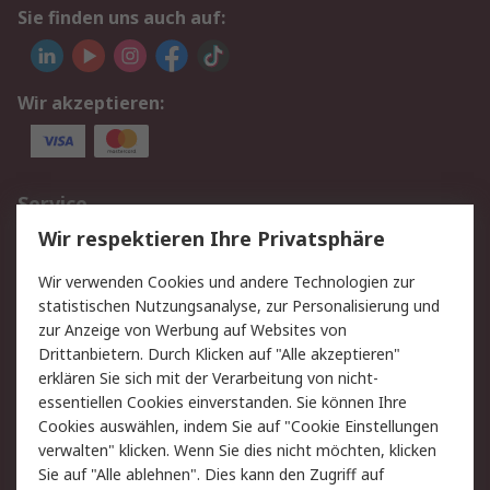
Sie finden uns auch auf:
Wir akzeptieren:
Service
Wir respektieren Ihre Privatsphäre
Value Added Services
Lieferlösungen
Rücksendungen
Kontakt
Wir verwenden Cookies und andere Technologien zur
Hilfe
statistischen Nutzungsanalyse, zur Personalisierung und
zur Anzeige von Werbung auf Websites von
Drittanbietern. Durch Klicken auf "Alle akzeptieren"
Rechtliches
erklären Sie sich mit der Verarbeitung von nicht-
AGB
Datenschutz
essentiellen Cookies einverstanden. Sie können Ihre
Cookies auswählen, indem Sie auf "Cookie Einstellungen
Cookie-Richtlinie
Zahlungsbedingungen
verwalten" klicken. Wenn Sie dies nicht möchten, klicken
Copyright/Impressum
Sie auf "Alle ablehnen". Dies kann den Zugriff auf