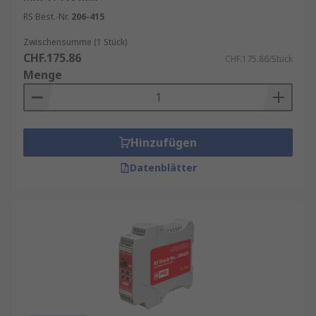
Gleichstrom- (DC) und
RS Best.-Nr.
206-415
Wechselstrommotorsteuerungen (AC): Für
Zwischensumme (1 Stück)
die Steuerung und Anpassung der Drehzahl,
CHF.175.86
CHF.175.86/Stück
Drehrichtung und Leistung von Gleich- oder
Menge
Wechselstrommotoren.
Magnet-, Serien- und separat erregte
Motorsteuerungen: Für spezifische
Anforderungen je nach Motorart.
Hinzufügen
Motorstarter: Spezielle Schaltgeräte für
Datenblätter
größere Motoren, die die Motorklemmen
direkt mit der Stromversorgung verbinden.
Motorsteuerungen ermöglichen eine präzise
Steuerung der Motordrehzahl, Start- und
Stoppvorgänge, die mit manuellen Steuerungen
oder mechanischen Schaltern nicht realisierbar
sind. Zudem bieten sie Schutz und Steuerung für
Motoren, die über die Stromgrenzen