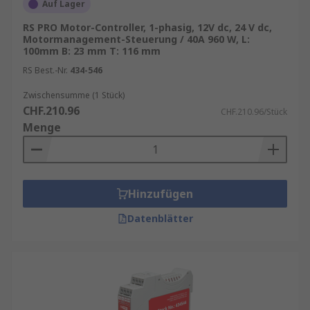
Auf Lager
RS PRO Motor-Controller, 1-phasig, 12V dc, 24 V dc,
Motormanagement-Steuerung / 40A 960 W, L:
100mm B: 23 mm T: 116 mm
RS Best.-Nr.
434-546
Zwischensumme (1 Stück)
CHF.210.96
CHF.210.96/Stück
Menge
Hinzufügen
Datenblätter