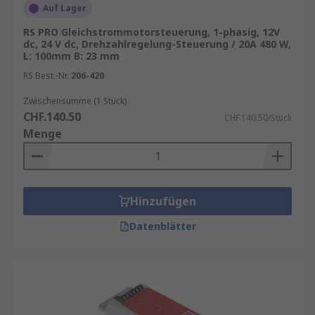
Auf Lager
mechanischer Schalter hinausgehen.
RS PRO Gleichstrommotorsteuerung, 1-phasig, 12V
dc, 24 V dc, Drehzahlregelung-Steuerung / 20A 480 W,
Egal ob Schrittmotor-, Servo- oder
L: 100mm B: 23 mm
Elektromotorsteuerung – mit der passenden
RS Best.-Nr.
206-420
Motorsteuerung optimieren Sie die Leistung und
Zuverlässigkeit Ihrer Antriebssysteme.
Zwischensumme (1 Stück)
CHF.140.50
CHF.140.50/Stück
Menge
Hinzufügen
Datenblätter