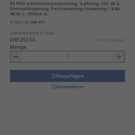
RS PRO Schrittmotorsteuerung, 2-phasig, 12V, 48 V,
Drehzahlregelung, Positionierung-Steuerung / 8.8A
48 W, L: 100mm B:
RS Best.-Nr.
206-412
Zwischensumme (1 Stück)
CHF.212.54
CHF.212.54/Stück
Menge
Hinzufügen
Datenblätter