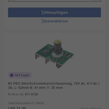
gewährleisten.
Unser Sortiment an Motorsteuerungen enthält
Hinzufügen
Qualitätsprodukte von Marken wie
Siemens
,
Datenblätter
Electromen OY
,
Sprint Electric
,
Schneider
Electric
,
Maxon
sowie
RS PRO
, unserer
hauseigenen professionellen Marke.
Informationen zur spätesten Bestelluhrzeit für
eine garantierte Lieferung am nächsten Werktag
sowie zum Mindestbestellwert für eine
kostenfreie Lieferung finden Sie auf der
jeweiligen Produktseite.
Auf Lager
RS ist der Ansprechpartner für Ihren Einkauf mit
RS PRO Gleichstrommotorsteuerung, 15V dc, 6 V dc /
unserem
RS Purchasing Manager
.
3A, L: 62mm B: 41 mm T: 25 mm
RS Best.-Nr.
417-9728
Entdecken Sie weitere relevante Produkte für
Ihren Bedarf wie z. B.
Motorstarter
,
Zwischensumme (1 Stück)
Elektromotoren
,
Gleichstrommotoren
,
CHF.21.00
CHF.21.00/Stück