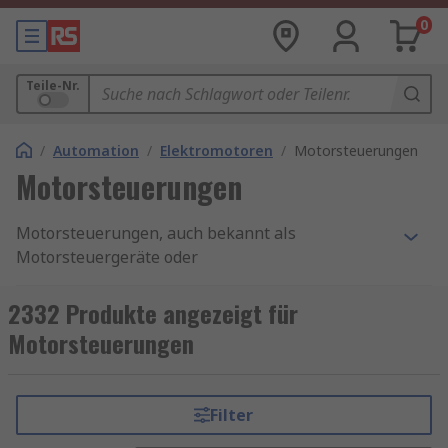
0
Teile-Nr.
/
Automation
/
Elektromotoren
/
Motorsteuerungen
Motorsteuerungen
Motorsteuerungen, auch bekannt als
Motorsteuergeräte oder
Elektromotorsteuerungen, sind essenzielle
Geräte zur Steuerung von Start, Stopp und
2332 Produkte angezeigt für
Drehzahl eines Elektromotors. Sie können
Motorsteuerungen
manuell oder automatisch betrieben werden und
bieten Funktionen wie die Wahl der
Drehrichtung, Drehzahlregelung,
Filter
Drehmomentbegrenzung sowie das sichere