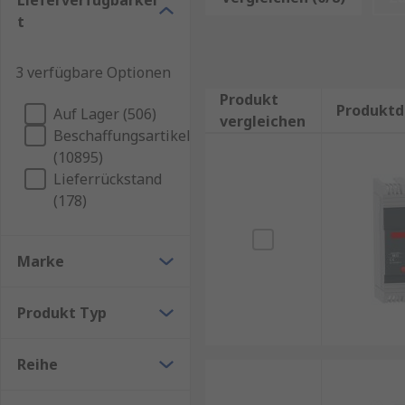
Lieferverfügbarkei
Leistungsschalter sind darauf ausgelegt, elektrische
t
bieten präzise Auslösemechanismen und können je 
3 verfügbare Optionen
Produkttypen wie
Kompaktschutzschalter
,
Sch
Produkt
Unterschiedliche Polanzahlen:
1
-,
2
-,
3
- und
4
-p
Produktd
Auf Lager (506)
vergleichen
Varianten für verschiedene Nennströme wie 16A
Beschaffungsartikel
(10895)
Zuverlässige Auslösung bei Überlast und Kurzs
Lieferrückstand
Kompakte Bauformen für platzsparende Install
(178)
Hohe Schaltleistung und lange Lebensdauer
Typen, Varianten und Einsatzbereiche
Marke
Leistungsschalter sind in einer Vielzahl von Ausführ
Produkt Typ
zugeschnitten sind. Dabei reicht das Spektrum von 
Reihe
Typische Varianten: