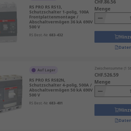
CHF.86.56
RS PRO RS RS13,
Menge
Schutzschalter 1-polig, 100A
Frontplattenmontage /
Abschaltvermögen 36 kA 690V
500 V
RS Best.-Nr.
683-432
Hinz
Daten
Zwischensumme (1 St
Auf Lager
CHF.526.59
RS PRO RS RS82N,
Menge
Schutzschalter 4-polig, 500A /
Abschaltvermögen 50 kA 690V
500 V
RS Best.-Nr.
683-401
Hinz
Daten