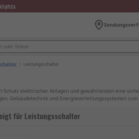
lights
Sendungsverf
schalter
/
Leistungsschalter
 Schutz elektrischer Anlagen und gewährleisten eine siche
gen, Gebäudetechnik und Energieverteilungssystemen zum 
kompakte Lösungen wie kompaktleistungsschalter sowie Vari
verlässige Absicherung bei niedrigeren Stromstärken ermö
igt für Leistungsschalter
n
urücksetzen