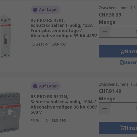
 Zubehör
Zwischensumme (1 St
Auf Lager
CHF.38.39
RS PRO RS RS01,
Menge
Schutzschalter 1-polig, 125A
Frontplattenmontage /
wender insbesondere auf Nennstrom, Polanzahl, Bauform u
Abschaltvermögen 35 kA 415V
für industrielle Anwendungen – eine passende Auslegung g
RS Best.-Nr.
683-407
Hinz
n Leistungsschaltern, einschließlich
Better World
Produkte
Daten
fitieren zudem von
RS Procurement Solutions
, die eine op
Das Portfolio umfasst Produkte führender Marken wie
RS P
, Zuverlässigkeit und innovative Technologien stehen.
Zwischensumme (1 St
Auf Lager
CHF.91.49
RS PRO RS RS13N,
Menge
Schutzschalter 4-polig, 100A /
Abschaltvermögen 36 kA 690V
500 V
RS Best.-Nr.
683-393
Hinz