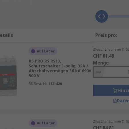
 Systeme vor Schäden zu schützen und gleichzeitig einen sta
nach Anforderung angepasst werden.
utzschalter
,
MCCB
und
Leistungsschalter-Zubehör
olig
etails
Preis pro:
, 20A, 25A, 40A, 100A, 160A und 250A
Zwischensumme (1 St
chluss
Auf Lager
CHF.81.48
ationen
RS PRO RS RS13,
Menge
Schutzschalter 3-polig, 32A /
Abschaltvermögen 36 kA 690V
500 V
RS Best.-Nr.
683-426
Hinz
ungen erhältlich, die auf unterschiedliche Anforderungen i
Daten
kleineren Anwendungen bis hin zu industriellen Hochleistu
Zwischensumme (1 St
Auf Lager
CHF.84.81