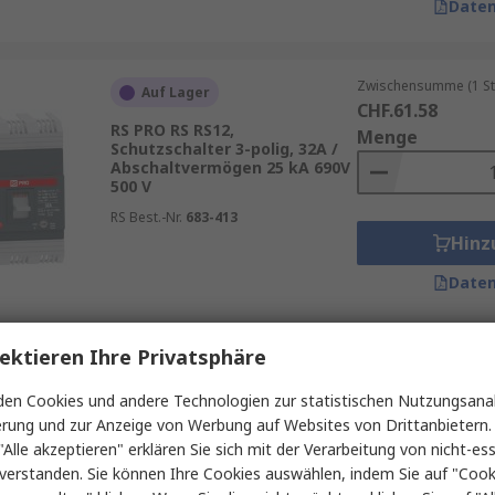
Daten
Zwischensumme (1 St
Auf Lager
CHF.61.58
RS PRO RS RS12,
Menge
Schutzschalter 3-polig, 32A /
Abschaltvermögen 25 kA 690V
500 V
RS Best.-Nr.
683-413
Hinz
Daten
ektieren Ihre Privatsphäre
Zwischensumme (1 St
Auf Lager
CHF.374.86
en Cookies und andere Technologien zur statistischen Nutzungsanal
RS PRO RS RS71,
Menge
erung und zur Anzeige von Werbung auf Websites von Drittanbietern.
Schutzschalter 3-polig, 500A /
Abschaltvermögen 36 kA 690V
"Alle akzeptieren" erklären Sie sich mit der Verarbeitung von nicht-ess
500 V
verstanden. Sie können Ihre Cookies auswählen, indem Sie auf "Cook
RS Best.-Nr.
683-386