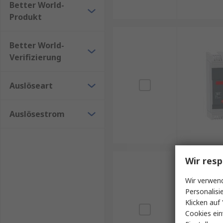
Better World-
Produkt
Better World-
Verifizierung
Auslöseart
Auslösestrom
Wir resp
Wir verwend
Personalisi
Klicken auf 
Cookies ein