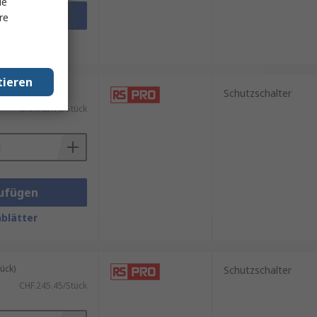
le
ufügen
re
blätter
tieren
ück)
Schutzschalter
CHF.165.10/Stück
ufügen
blätter
ück)
Schutzschalter
CHF.245.45/Stück