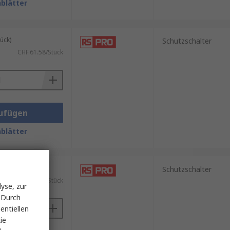
blätter
ück)
Schutzschalter
CHF.61.58/Stück
ufügen
blätter
ück)
Schutzschalter
CHF.374.86/Stück
yse, zur
 Durch
entiellen
ie