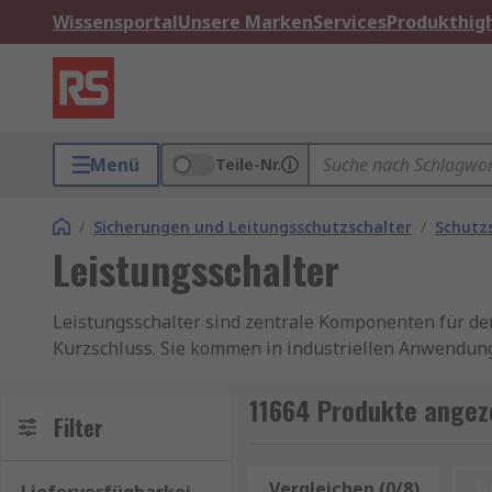
Wissensportal
Unsere Marken
Services
Produkthigh
Menü
Teile-Nr.
/
Sicherungen und Leitungsschutzschalter
/
Schutz
Leistungsschalter
Leistungsschalter sind zentrale Komponenten für den
Kurzschluss. Sie kommen in industriellen Anwendun
zur Betriebssicherheit bei. Besonders gefragt sind 
Anwendungen wie Leistungsschalter 16A, die eine zu
11664 Produkte angeze
Filter
Wichtige Eigenschaften von Leistungsschalter
Vergleichen (0/8)
Z