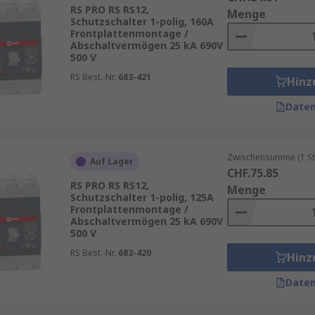
 Stromkreise
RS PRO RS RS12,
Menge
Schutzschalter 1-polig, 160A
fgaben
Frontplattenmontage /
nstallationen
Abschaltvermögen 25 kA 690V
500 V
r zur Erweiterung der Funktionalität
RS Best.-Nr.
683-421
Hinz
ür definierte Strombereiche
Daten
tigungsanlagen, Energieverteilungssysteme, Gebäudeinstal
tur. Leistungsschalter sind für anspruchsvolle Betriebsb
ge Funktion aus. Sie bieten Schutz vor elektrischen Fehlern
Zwischensumme (1 St
Auf Lager
CHF.75.85
RS PRO RS RS12,
Menge
Schutzschalter 1-polig, 125A
Frontplattenmontage /
Abschaltvermögen 25 kA 690V
500 V
RS Best.-Nr.
683-420
dauer
Hinz
iedliche Anwendungen
Daten
brechung