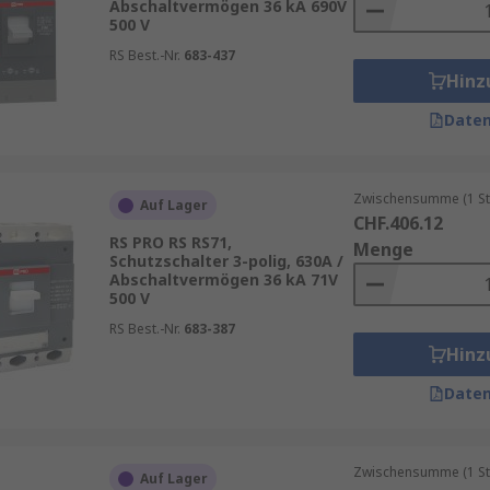
Abschaltvermögen 36 kA 690V
500 V
RS Best.-Nr.
683-437
Hinz
Daten
Zwischensumme (1 St
Auf Lager
CHF.406.12
RS PRO RS RS71,
Menge
Schutzschalter 3-polig, 630A /
Abschaltvermögen 36 kA 71V
500 V
RS Best.-Nr.
683-387
Hinz
Daten
Zwischensumme (1 St
Auf Lager