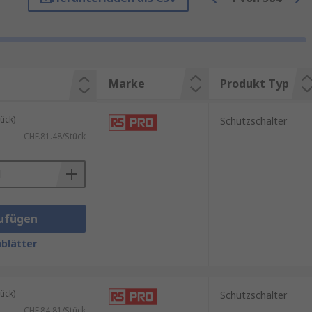
bilen Betrieb sicherzustellen. Sie
Marke
Produkt Typ
ück)
Schutzschalter
CHF.81.48/Stück
ufügen
n der Energieverteilung
blätter
ngsanlagen.
ück)
Schutzschalter
CHF.84.81/Stück