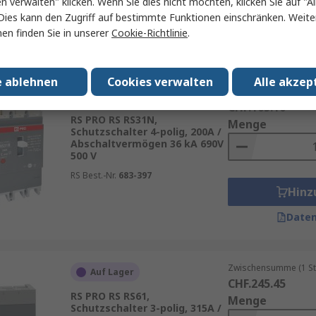
en verwalten" klicken. Wenn Sie dies nicht möchten, klicken Sie auf "Al
Hinz
Dies kann den Zugriff auf bestimmte Funktionen einschränken. Weite
en finden Sie in unserer
Cookie-Richtlinie
.
Daten
e ablehnen
Cookies verwalten
Alle akzep
Zwischensumme (1 St
Auf Lager
CHF.165.10
RS PRO RS RS31N,
Menge
Schutzschalter 4-polig, 200A /
Abschaltvermögen 36 kA 690V
500 V
RS Best.-Nr.
683-397
Hinz
Daten
Zwischensumme (1 St
Auf Lager
CHF.245.45
RS PRO RS RS61,
Menge
Schutzschalter 3-polig, 315A /