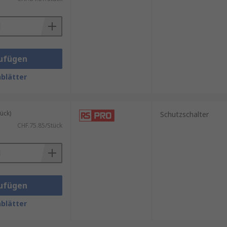
ufügen
blätter
lationen, Schaltschrankbau sowie
edingungen ausgelegt und
 und ermöglichen gleichzeitig
ück)
Schutzschalter
CHF.75.85/Stück
ufügen
blätter