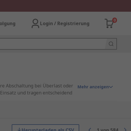
0
olgung
Login / Registrierung
re Abschaltung bei Überlast oder
Mehr anzeigen
Einsatz und tragen entscheidend
anten für definierte
glichen.
Herunterladen als CSV
1
von
584