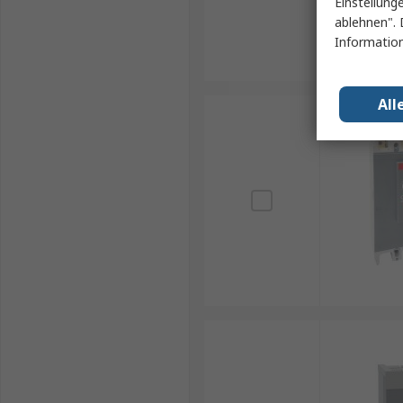
Einstellung
ablehnen". 
Information
All