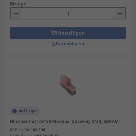
Wir führen Produkte mit
Menge
Kommunikationsprotokollen wie z. B.
Ethernet
,
Telnet
,
Modbus TCP
und
HTTP
Hinzufügen
Datenblätter
Auf Lager
Hilscher netTAP 50 Modbus-Gateway 8MB, SDRAM
RS Best.-Nr.
162-196
Herst. Teile-Nr.
NT 50-DP-RS