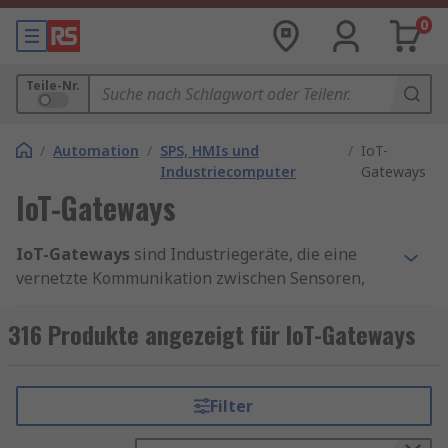
0
Teile-Nr.
/
Automation
/
SPS, HMIs und
/
IoT-
Industriecomputer
Gateways
IoT-Gateways
IoT-Gateways
sind Industriegeräte, die eine
vernetzte Kommunikation zwischen Sensoren,
Steuerungen und Maschinen sowie die
Verbindung zu Cloud-Plattformen ermöglichen.
316 Produkte angezeigt für IoT-Gateways
Sie sind essenziell für industrielle IoT-
Anwendungen, indem sie Daten filtern,
analysieren und die Transparenz sowie
Filter
Überwachung von Systemen verbessern.