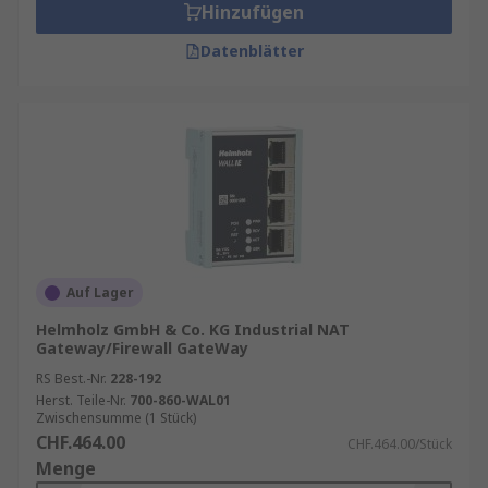
Hinzufügen
Datenblätter
Auf Lager
Helmholz GmbH & Co. KG Industrial NAT
Gateway/Firewall GateWay
RS Best.-Nr.
228-192
Herst. Teile-Nr.
700-860-WAL01
Zwischensumme (1 Stück)
CHF.464.00
CHF.464.00/Stück
Menge