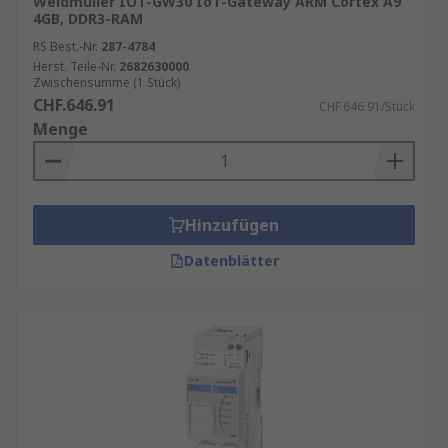
Weidmüller IOT-GW30 IoT-Gateway ARM Cortex A9
4GB, DDR3-RAM
RS Best.-Nr.
287-4784
Herst. Teile-Nr.
2682630000
Zwischensumme (1 Stück)
CHF.646.91
CHF.646.91/Stück
Menge
Hinzufügen
Datenblätter