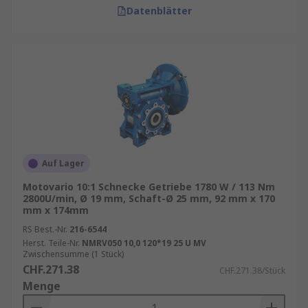
Datenblätter
Auf Lager
Motovario 10:1 Schnecke Getriebe 1780 W / 113 Nm
2800U/min, Ø 19 mm, Schaft-Ø 25 mm, 92 mm x 170
mm x 174mm
RS Best.-Nr.
216-6544
Herst. Teile-Nr.
NMRV050 10,0 120*19 25 U MV
Zwischensumme (1 Stück)
CHF.271.38
CHF.271.38/Stück
Menge