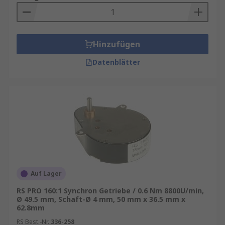
Ihren Bedarf wie z. B.
Motorstarter
,
Elektromotoren
,
Gleichstrommotoren
,
Wechselstrommotoren
,
Frequenzumrichter
und
Hinzufügen
Motorsteuerungen
.
Datenblätter
Zahnräder im Getriebe
Sie übertragen Drehmoment und Drehzahl von
einer Welle auf eine andere, durch Formschluss
der im Eingriff befindlichen Zähne. Drehmomente
und Drehzahlen können dadurch verändert
werden, indem zwei unterschiedlich große
Zahnräder mit unterschiedlicher Zähnezahl in
einem Zahnradpaar kombiniert werden.
Auf Lager
Arten von Getrieben
RS PRO 160:1 Synchron Getriebe / 0.6 Nm 8800U/min,
Ø 49.5 mm, Schaft-Ø 4 mm, 50 mm x 36.5 mm x
62.8mm
Stirnradgetriebe
überzeugen durch ihren
RS Best.-Nr.
336-258