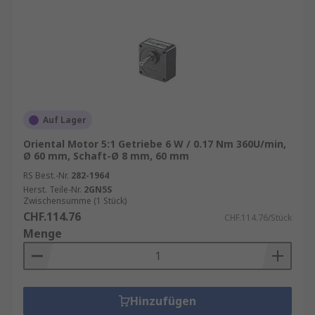
Auf Lager
Oriental Motor 5:1 Getriebe 6 W / 0.17 Nm 360U/min,
Ø 60 mm, Schaft-Ø 8 mm, 60 mm
RS Best.-Nr.
282-1964
Herst. Teile-Nr.
2GN5S
Zwischensumme (1 Stück)
CHF.114.76
CHF.114.76/Stück
Menge
Hinzufügen