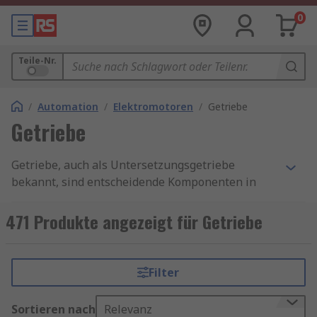
0
Teile-Nr.
/
Automation
/
Elektromotoren
/
Getriebe
Getriebe
Getriebe, auch als Untersetzungsgetriebe
bekannt, sind entscheidende Komponenten in
der Mechanik, die Drehmoment und
Geschwindigkeit zwischen einer Antriebseinheit,
471 Produkte angezeigt für Getriebe
wie einem Elektromotor, verändern. Ein
Getriebemotor kombiniert Getriebe und Motor zu
einer kompakten Einheit, die ideal für präzise
Filter
und effiziente Antriebsanwendungen ist.
Sortieren nach
Relevanz
Innerhalb eines Getriebes kommen verschiedene