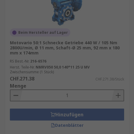
Beim Hersteller auf Lager
Motovario 50:1 Schnecke Getriebe 440 W / 105 Nm
2800U/min, Ø 11 mm, Schaft-Ø 25 mm, 92 mm x 180
mm x 174mm
RS Best.-Nr.
216-6576
Herst. Teile-Nr.
NMRV050 50,0 140*11 25 U MV
Zwischensumme (1 Stück)
CHF.271.38
CHF.271.38/Stück
Menge
Hinzufügen
Datenblätter