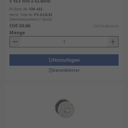
x 16.5 mm x 62.8mm
RS Best.-Nr.
336-422
Herst. Teile-Nr.
P5-G23L82
Zwischensumme (1 Stück)
CHF.50.66
CHF.50.66/Stück
Menge
Hinzufügen
Datenblätter