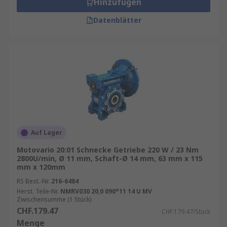
Kegelradgetriebe
.
Hinzufügen
Datenblätter
Getriebe kaufen
Unser Getriebesortiment enthält
Qualitätsprodukte von Marken wie
Motovario
,
Panasonic
,
Oriental Motor
,
Maxon
und
RS PRO
,
unserer hauseigenen professionellen Marke.
Informationen zur spätesten Bestelluhrzeit für
eine garantierte Lieferung am nächsten Werktag
sowie zum Mindestbestellwert für eine
Auf Lager
kostenfreie Lieferung finden Sie auf der
Motovario 20:01 Schnecke Getriebe 220 W / 23 Nm
jeweiligen Produktseite.
2800U/min, Ø 11 mm, Schaft-Ø 14 mm, 63 mm x 115
mm x 120mm
RS ist der Ansprechpartner für Ihren Einkauf
RS Best.-Nr.
216-6484
Ihrer Getriebe mit unserem
RS Purchasing
Herst. Teile-Nr.
NMRV030 20,0 090*11 14 U MV
Zwischensumme (1 Stück)
Manager
.
CHF.179.47
CHF.179.47/Stück
Menge
Entdecken Sie weitere relevante Produkte für