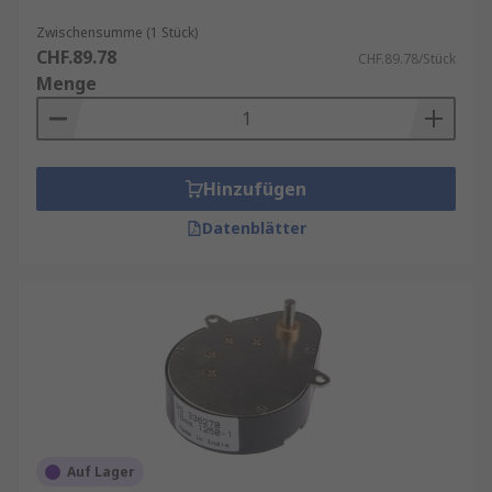
hohen Wirkungsgrad und schlupffreie
Leistungsübertragung. Mit parallelen Eingangs-
Zwischensumme (1 Stück)
CHF.89.78
und Ausgangswellen bieten sie ein konstantes
CHF.89.78/Stück
Menge
Geschwindigkeitsverhältnis und sind in ein- oder
mehrstufiger Ausführung erhältlich. Sie
ermöglichen mehrere Abtriebswellen,
einschließlich koaxialer Abtriebe. Gerad- oder
Hinzufügen
schrägverzahnte Zahnräder und leichte
Aluminiumgehäuse sorgen für optimale Leistung
Datenblätter
und Gewichtsreduktion.
Planetengetriebe
sind ideal für Anwendungen
mit hohem Drehmoment und niedriger
Geschwindigkeit, insbesondere bei
Stoßbelastungen. Die Planetenradkonstruktion
sorgt für einen minimalen Wirkungsgradverlust
von nur 2 % pro Zahnradsatz und ermöglicht eine
präzise Kraftübertragung durch perfekt
Auf Lager
ausgerichtete Eingangs- und Ausgangswellen.