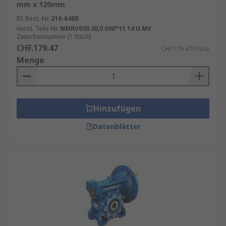
mm x 120mm
RS Best.-Nr.
216-6488
Herst. Teile-Nr.
NMRV030 30,0 090*11 14 U MV
Zwischensumme (1 Stück)
CHF.179.47
CHF.179.47/Stück
Menge
Hinzufügen
Datenblätter