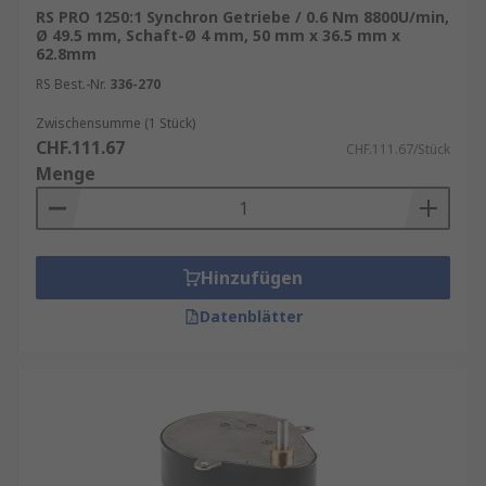
RS PRO 1250:1 Synchron Getriebe / 0.6 Nm 8800U/min,
Entdecken Sie die Vorteile von Stirnradgetrieben
Ø 49.5 mm, Schaft-Ø 4 mm, 50 mm x 36.5 mm x
62.8mm
und Planetengetrieben – Ihre Lösung für
zuverlässige und leistungsstarke
RS Best.-Nr.
336-270
Antriebssysteme! Erhältlich in Nennleistungen
Zwischensumme (1 Stück)
von 3 W bis 60 W / 90 W.
CHF.111.67
CHF.111.67/Stück
Menge
Getriebeanwendung
Sie werden je nach Typ und Getriebeübersetzung
in verschiedenen Anwendungen eingesetzt. Dazu
Hinzufügen
gehören:
Datenblätter
Werkzeugmaschinen
, Fördersysteme und
Industrieanlagen
Winkelgetriebe
können in Drehtischen
eingesetzt werden.