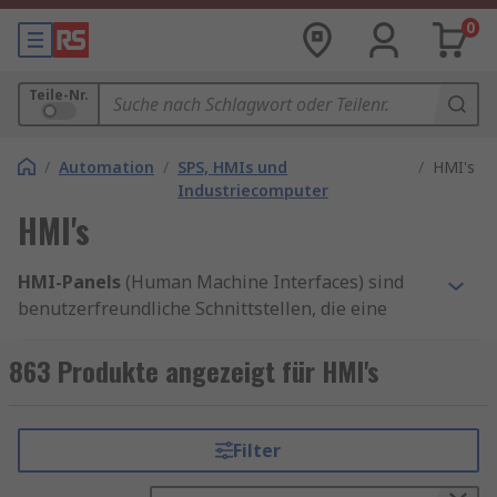
0
Teile-Nr.
/
Automation
/
SPS, HMIs und
/
HMI's
Industriecomputer
HMI's
HMI-Panels
(Human Machine Interfaces) sind
benutzerfreundliche Schnittstellen, die eine
effiziente Steuerung und Überwachung von
Industriemaschinen ermöglichen. Sie verbinden
863 Produkte angezeigt für HMI's
eine Person mit Maschinen, SPS, RTUs oder IEDs
und ersetzen physische Schalter, Drehknöpfe und
Bedienelemente durch softwarebasierte
Filter
Lösungen.