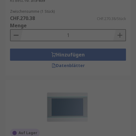
RS Best.-Nr.
315-659
Zwischensumme (1 Stück)
CHF.270.38
CHF.270.38/Stück
Menge
Hinzufügen
Datenblätter
Auf Lager