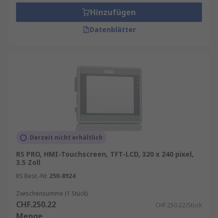
HMIs kaufen
Hinzufügen
Datenblätter
HMI-Displays sind in verschiedenen Größen,
Auflösungen und Designs erhältlich und
unterstützen sowohl Hoch- als auch Querformat.
Je nach Anwendung gibt es Breitbild-,
Multitouch- und Smart-Panel-Modelle. Wichtige
Auswahlkriterien sind Prozessorgeschwindigkeit,
Speicher, Anschlüsse und Prozessortyp.
Unser Sortiment an HMI-Panels enthält
Qualitätsprodukte von Marken wie
Siemens
,
Pro-
Derzeit nicht erhältlich
face
,
Schneider Electric
,
Eaton
sowie
RS PRO
,
RS PRO, HMI-Touchscreen, TFT-LCD, 320 x 240 pixel,
unserer hauseigenen professionellen Marke.
3.5 Zoll
RS Best.-Nr.
250-8924
Informationen zur spätesten Bestelluhrzeit für
eine garantierte Lieferung am nächsten Werktag
Zwischensumme (1 Stück)
CHF.250.22
sowie zum Mindestbestellwert für eine
CHF.250.22/Stück
Menge
kostenfreie Lieferung finden Sie auf der