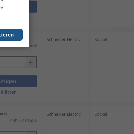
le
ufügen
re
blätter
tieren
ück)
Schneider Electric
Sockel
CHF.321.18/Stück
ufügen
blätter
ück)
Schneider Electric
Sockel
CHF.44.51/Stück