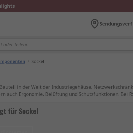
lights
Sendungsverf
omponenten
/
Sockel
s Bauteil in der Welt der Industriegehäuse, Netzwerkschrän
sern auch Ergonomie, Belüftung und Schutzfunktionen. Bei R
gt für Sockel
sen, Schaltschränken oder Racks montiert werden. Sie heb
urücksetzen