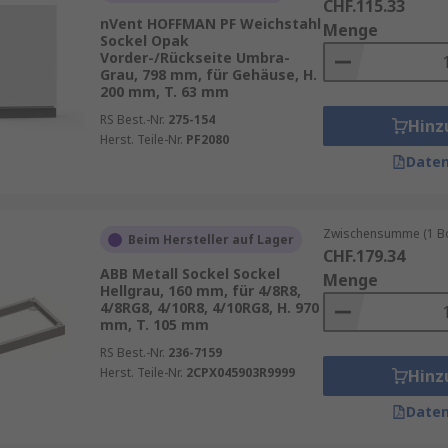
CHF.115.33
nVent HOFFMAN PF Weichstahl
Menge
Sockel Opak
Vorder-/Rückseite Umbra-
Grau, 798 mm, für Gehäuse, H.
200 mm, T. 63 mm
RS Best.-Nr.
275-154
Hinz
Herst. Teile-Nr.
PF2080
Daten
Zwischensumme (1 Box
Beim Hersteller auf Lager
CHF.179.34
ABB Metall Sockel Sockel
Menge
Hellgrau, 160 mm, für 4/8R8,
4/8RG8, 4/10R8, 4/10RG8, H. 970
mm, T. 105 mm
RS Best.-Nr.
236-7159
Herst. Teile-Nr.
2CPX045903R9999
Hinz
Daten