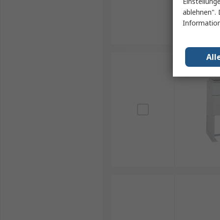
Einstellung
ablehnen". 
Information
All