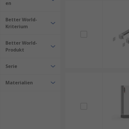
en
Montagemöglichkeiten
für Zubehör wie Roll
Zugänglichkeit
für Wartung und Kabelmanag
Better World-
Design
passend zur Umgebung (z. B. Farbe, For
Kriterium
Better World-
Produkt
Serie
Materialien