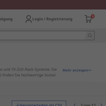
0
olgung
Login / Registrierung
ke und 19-Zoll-Rack-Systeme. Sie
Mehr anzeigen
S finden Sie hochwertige Sockel
en das Gehäuse vom Boden ab und
Herunterladen als CSV
2
von
12