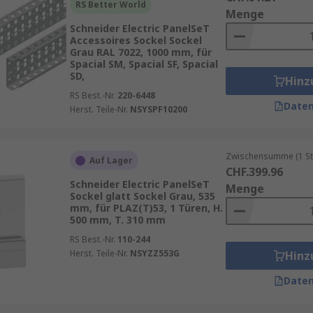
RS Better World
Menge
l, Metall oder Kunststoff. Sie sind pulverbeschichtet oder 
Schneider Electric PanelSeT
n. Es gibt sie in verschiedenen Höhen, sowie mit oder ohne Belüftungsschlitze, Kabelauslässe
Accessoires Sockel Sockel
Grau RAL 7022, 1000 mm, für
Spacial SM, Spacial SF, Spacial
ße oder Rollen, was die Mobilität und Ausrichtung erleichte
SD,
Hinz
len Zugang zum Innenraum ermöglichen.
RS Best.-Nr.
220-6448
Daten
Herst. Teile-Nr.
NSYSPF10200
- und Schaltschränke in Produktionsanlagen.
Zwischensumme (1 St
Auf Lager
CHF.399.96
Netzwerkschränke.
Schneider Electric PanelSeT
Menge
nd Kommunikationssysteme.
Sockel glatt Sockel Grau, 535
mm, für PLAZ(T)53, 1 Türen, H.
inrichtungen.
500 mm, T. 310 mm
RS Best.-Nr.
110-244
Herst. Teile-Nr.
NSYZZ553G
Hinz
Daten
en