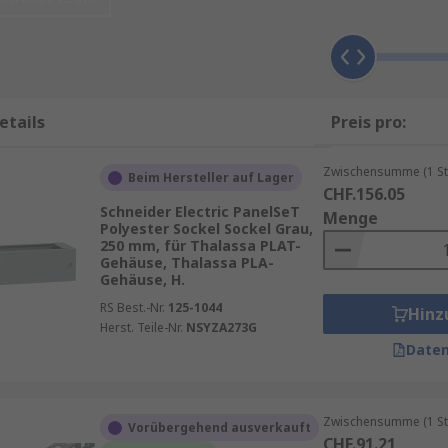
oder Reinigungsarbeiten. Besonders in industriellen Umge
 Infrastruktur.
etails
Preis pro:
en eine angenehme Bedienhöhe, was die Ergonomie am Arbei
angfristig die Gesundheit fördert.
Zwischensumme (1 St
Beim Hersteller auf Lager
im Sockel lassen sich Kabel sicher und unsichtbar verlegen
CHF.156.05
Schneider Electric PanelSeT
Menge
Polyester Sockel Sockel Grau,
 Gehäusestand verbessert die Luftzirkulation. Gerade bei 
250 mm, für Thalassa PLAT-
Gehäuse, Thalassa PLA-
dauer.
Gehäuse, H.
oduktionshallen oder Kellerräumen schützt der Sockel das G
RS Best.-Nr.
125-1044
Hinz
Herst. Teile-Nr.
NSYZA273G
Daten
eme sind modular aufgebaut und lassen sich an unterschie
Zwischensumme (1 St
Vorübergehend ausverkauft
CHF.91.21