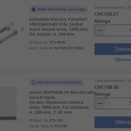
en oder Erdungsklemmen
Zwischensumme (1 St
Beim Hersteller auf Lager
CHF.560.51
ement
Schneider Electric PanelSeT
Menge
SFN Edelstahl 316L Sockel
m)
Front Sockel Grau, 1200 mm,
für Sockel, H. 100 mm
RS Best.-Nr.
219-9849
Herst. Teile-Nr.
NSYSPFX12100H
Hinz
Daten
Zwischensumme (1 St
Derzeit nicht erhältlich
CHF.148.43
nVent HOFFMAN PF Weichstahl
Menge
Sockel Opak
Vorder-/Rückseite Umbra-
Grau, 1000 mm, für Gehäuse,
H. 200 mm, T. 63 mm
RS Best.-Nr.
275-155
Hinz
Herst. Teile-Nr.
PF2100