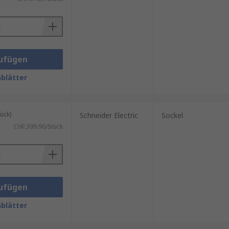
verzinkt, um Korrosion zu
 oder Montageschienen.
rt. Besonders praktisch sind
ufügen
blätter
ück)
Schneider Electric
Sockel
CHF.399.96/Stück
ufügen
blätter