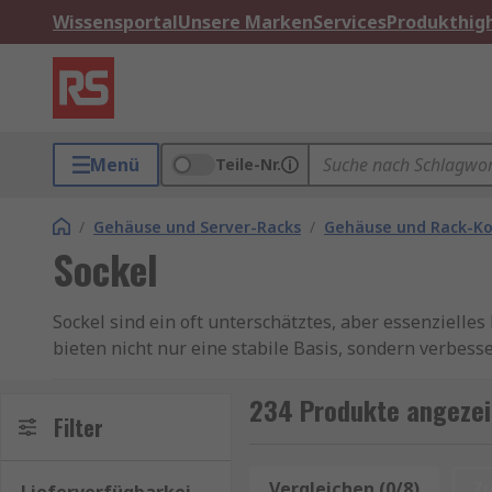
Wissensportal
Unsere Marken
Services
Produkthigh
Menü
Teile-Nr.
/
Gehäuse und Server-Racks
/
Gehäuse und Rack-K
Sockel
Sockel sind ein oft unterschätztes, aber essenzielle
bieten nicht nur eine stabile Basis, sondern verbes
für Gehäuse, Schränke und Rack-Komponenten.
234 Produkte angezei
Anwendungen von Sockeln
Filter
Sockel sind tragende Unterbauten, die unter Gehäu
Vergleichen (0/8)
Z