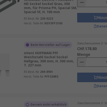
HD Sockel Sockel Grau, 300
mm, für Prisma PH, Spacial SM,
Spacial SF, H. 100 mm
Hinz
RS Best.-Nr.
220-0223
Herst. Teile-Nr.
NSYSPF3100
Daten
Zwischensumme (1 St
Beim Hersteller auf Lager
CHF.178.80
nVent HOFFMAN PFF
Menge
Weichstahl Sockel Sockel
Hellgrau, 300 mm, H. 300 mm,
T. 227 mm
RS Best.-Nr.
269-8901
Herst. Teile-Nr.
PFF330R5
Hinz
Daten
Zwischensumme (1 St
Derzeit nicht erhältlich