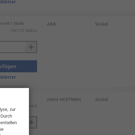
blätter
 mit 1 Stück)
ABB
Sockel
CHF.172.36/Box
ufügen
blätter
ück)
nVent HOFFMAN
Sockel
CHF.115.80/Stück
yse, zur
 Durch
entiellen
ie