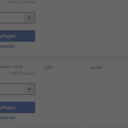
CHF.115.33/Stück
ufügen
blätter
 mit 1 Stück)
ABB
Sockel
CHF.179.34/Box
ufügen
blätter