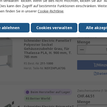
en verwalten" klicken. Wenn Sie dies nicht möchten, klicken Sie auf "Al
RS Best.-Nr.
275-448
Hinz
Dies kann den Zugriff auf bestimmte Funktionen einschränken. Weite
Herst. Teile-Nr.
P2040
en finden Sie in unserer
Cookie-Richtlinie
.
Daten
e ablehnen
Cookies verwalten
Alle akzep
Zwischensumme (1 St
Beim Hersteller auf Lager
CHF.321.18
Schneider Electric PanelSeT
Menge
Polyester Sockel
Gehäusezubehör Grau, für
Thalassa PLA, H. 900 mm, T.
785 mm
RS Best.-Nr.
211-1000
Hinz
Herst. Teile-Nr.
NSYZHPLA73G
Daten
Zwischensumme (1 St
Beim Hersteller auf Lager
CHF.44.51
RS Better World
Menge
Schneider Electric PrismaSeT