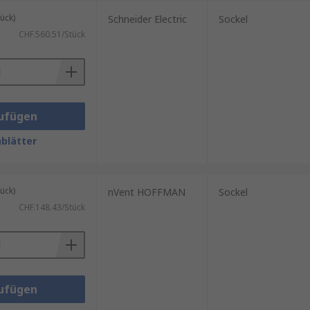
ück)
Schneider Electric
Sockel
CHF.560.51/Stück
ufügen
blätter
ück)
nVent HOFFMAN
Sockel
CHF.148.43/Stück
ufügen