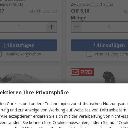
mme (1 Stück)
Zwischensumme (1 Stück)
nd unverzichtbare Komponenten für alle, die mit elektris
57
CHF.8.16
CHF.115.57/Stück
CH
erwendung dieser Werkzeuge ist entscheidend, um eine sic
Menge
hwertige Werkzeuge von RS und das Verständnis für den ric
nstallationen zuverlässig, sicher und von hoher Qualität si
Hinzufügen
Hinzufügen
Produkt vergleichen
Produkt vergleich
ektieren Ihre Privatsphäre
en Cookies und andere Technologien zur statistischen Nutzungsanal
erung und zur Anzeige von Werbung auf Websites von Drittanbietern.
ager
Auf Lager
"Alle akzeptieren" erklären Sie sich mit der Verarbeitung von nicht-ess
verstanden. Sie können Ihre Cookies auswählen, indem Sie auf "Cook
Contact
RS PRO Crimp-Werkzeug 0.5