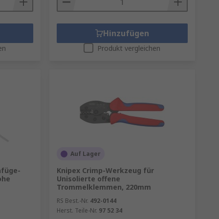
 ausgelegt. Es ist wichtig, eine
ht die Flexibilität und macht das
Hinzufügen
en
Produkt vergleichen
enen viele Verbindungen in
ingegen eine präzisere Kontrolle
angfristig auszahlt. Gute
Auf Lager
 minimiert.
nfüge-
Knipex Crimp-Werkzeug für
ge Strom- oder
ohe
Unisolierte offene
Trommelklemmen, 220mm
aben, was die Arbeit effizienter
RS Best.-Nr.
492-0144
Herst. Teile-Nr.
97 52 34