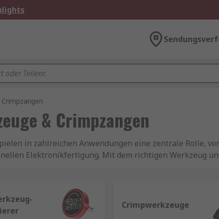
lights
Sendungsverf
& Crimpzangen
kzeuge & Crimpzangen
elen in zahlreichen Anwendungen eine zentrale Rolle, von 
onellen Elektronikfertigung. Mit dem richtigen Werkzeug 
en.
rkzeug-
Crimpwerkzeuge
ierer
gie oder Daten und sind aus einem oder mehreren isolierte