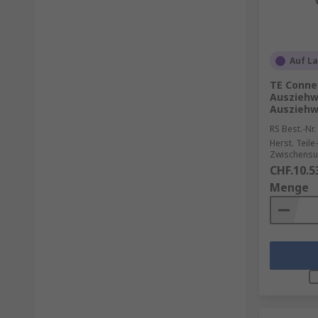
Auf L
TE Connec
Ausziehw
Auszieh
RS Best.-Nr.
Herst. Teile-
Zwischensu
CHF.10.5
Menge