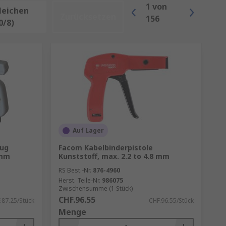
1
von
leichen
 beschädigen. Abisolierzangen
Zurücksetzen
156
0/8)
aht durch den Schnitt deformiert
indungen. Durch Erhitzen ziehen
Auf Lager
den. Crimpen bezeichnet das
ute Crimpverbindung verhindert,
eug
Facom Kabelbinderpistole
 mm
Kunststoff, max. 2.2 to 4.8 mm
RS Best.-Nr.
876-4960
Herst. Teile-Nr.
986075
Zwischensumme (1 Stück)
CHF.96.55
.87.25/Stück
CHF.96.55/Stück
Menge