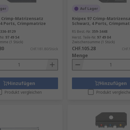
ager
Auf Lager
7 Crimp-Matrizensatz
Knipex 97 Crimp-Matrizens
4 Ports, Crimpmatrize
Schwarz, 4 Ports, Crimpmat
336-8129
RS Best.-Nr.
359-3448
Nr.
97 49 54
Herst. Teile-Nr.
97 49 04
mme (1 Stück)
Zwischensumme (1 Stück)
80
CHF.105.28
CHF.181.80/Stück
CHF.
Menge
Hinzufügen
Hinzufügen
Produkt vergleichen
Produkt vergleich