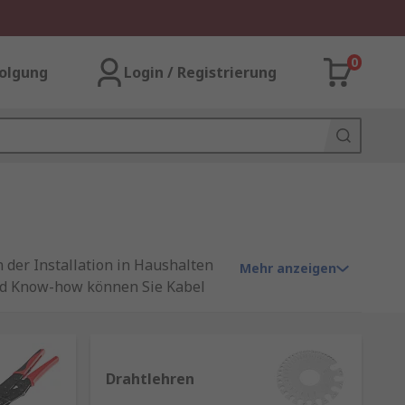
0
olgung
Login / Registrierung
der Installation in Haushalten
Mehr anzeigen
und Know-how können Sie Kabel
Drahtlehren
n Drähten aufgebaut. Je nach