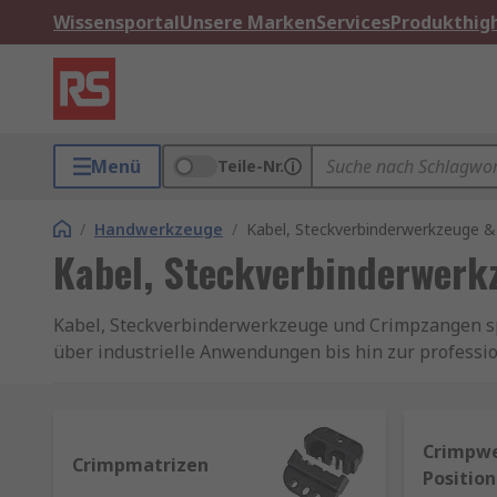
Wissensportal
Unsere Marken
Services
Produkthigh
Menü
Teile-Nr.
/
Handwerkzeuge
/
Kabel, Steckverbinderwerkzeuge 
Kabel, Steckverbinderwer
Kabel, Steckverbinderwerkzeuge und Crimpzangen spi
über industrielle Anwendungen bis hin zur professi
sicher und effizient verbinden, isolieren und befestig
Kabel – Arten und Anwendungen
Crimpwe
Crimpmatrizen
Position
Kabel dienen der Übertragung von elektrischer Ener