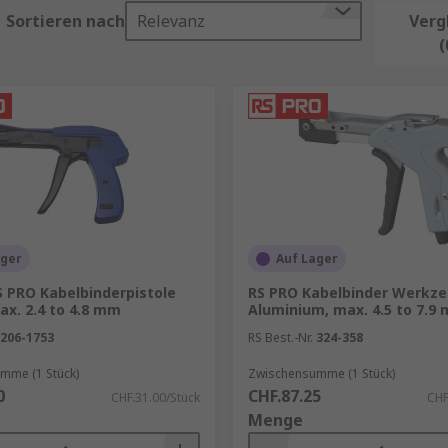
Sortieren nach
Relevanz
Verg
olierung eines Kabels, ohne die darunterliegenden Leiter zu
(
hrungen.
Schneiden von Kabeln ausgelegt und verhindern, dass der Dr
e präzise Installation geht.
chrumpfschläuche bieten zusätzlichen Schutz für Kabelverb
ndung.
indung
ager
Auf Lager
s darum geht, Kabel sicher mit Steckverbindern zu verbin
odass eine feste und leitende Verbindung entsteht. Eine g
S PRO Kabelbinderpistole
RS PRO Kabelbinder Werkz
ax. 2.4 to 4.8 mm
Aluminium, max. 4.5 to 7.9
 den Übergangswiderstand.
206-1753
RS Best.-Nr.
324-358
mme (1 Stück)
Zwischensumme (1 Stück)
0
CHF.87.25
CHF.31.00/Stück
CHF
enden Aspekte achten:
Menge