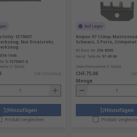
ager
Auf Lager
tivity 1579007
Knipex 97 Crimp-Matrizens
erkzeug, Nur Ersatzrohr,
Schwarz, 3 Ports, Crimpmat
werkzeug
RS Best.-Nr.
336-8090
876-1946
Herst. Teile-Nr.
97 49 06
Nr.
5-1579007-0
mme (1 Stück)
Zwischensumme (1 Stück)
3
CHF.75.06
CHF.10.53/Stück
CHF
Menge
Hinzufügen
Hinzufügen
Produkt vergleichen
Produkt vergleich