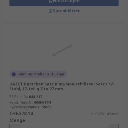
Hinzufügen
Datenblätter
Beim Hersteller auf Lager
HAZET Ratschen Satz Ring-Maulschlüssel Satz CrV-
Stahl, 17-teilig 7 to 27 mm
RS Best.-Nr.
644-817
Herst. Teile-Nr.
600N/17N
Zwischensumme (1 Stück)
CHF.378.14
CHF.378.14/Stück
Menge