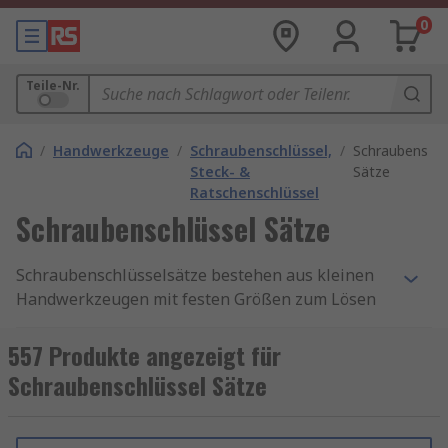
0
Teile-Nr.
/
Handwerkzeuge
/
Schraubenschlüssel,
/
Schraubenschl
Steck- &
Sätze
Ratschenschlüssel
Schraubenschlüssel Sätze
Schraubenschlüsselsätze bestehen aus kleinen
Handwerkzeugen mit festen Größen zum Lösen
oder Festziehen von Muttern und Schrauben.
Schraubenschlüsse-Sets werden als Satz mit
557 Produkte angezeigt für
einer Auswahl verschiedener
Schraubenschlüssel Sätze
Schraubenschlüssel geliefert. Diese Sätze
werden oft in einer Box, einer Tasche oder einem
Schaumstoffkoffer geliefert.