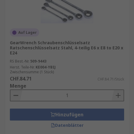
Auf Lager
GearWrench Schraubenschlüsselsatz
Ratschenschlüsselsatz Stahl, 4-teilig E6 x E8 to E20 x
E24
RS Best.-Nr.
509-9443
Herst. Teile-Nr.
KE004-YBIJ
Zwischensumme (1 Stück)
CHF.84.71
CHF.84.71/Stück
Menge
Hinzufügen
Datenblätter