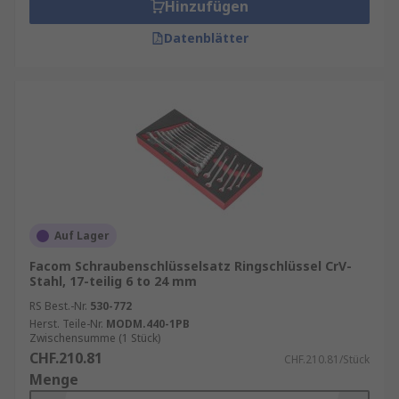
Hinzufügen
Datenblätter
Auf Lager
Facom Schraubenschlüsselsatz Ringschlüssel CrV-
Stahl, 17-teilig 6 to 24 mm
RS Best.-Nr.
530-772
Herst. Teile-Nr.
MODM.440-1PB
Zwischensumme (1 Stück)
CHF.210.81
CHF.210.81/Stück
Menge