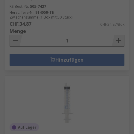
RS Best.-Nr.
505-7427
Herst. Teile-Nr.
914050-TE
Zwischensumme (1 Box mit 50 Stück)
CHF.34.87
CHF.34.87/Box
Menge
Hinzufügen
Auf Lager