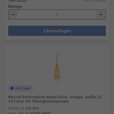
CHF.28.35
CHF.28.35/Stück
Menge
Hinzufügen
Auf Lager
Metcal Dosierspitze Nadel-Düse, Orange, Größe 23,
12.7 mm, für Flüssigkeitsspender
RS Best.-Nr.
276-3541
Herst. Teile-Nr.
923050-45BTE