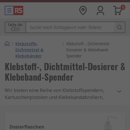
0
Teile-Nr.
/
Klebstoffe,
/
Klebstoff-, Dichtmittel-
Dichtmittel &
Dosierer & Klebeband-
Klebebänder
Spender
Klebstoff-, Dichtmittel-Dosierer &
Klebeband-Spender
Wir bieten eine Reihe von Klebstoffspendern,
Kartuschenpistolen und Klebebandabrollern,
einschließlich Applikatorkits, Dosiernadeln und
Mischdüsen von Marken wie Loctite, RS PRO,
Kahnetics, OKI und Henkel, um nur einige zu
nennen.
Dosierflaschen