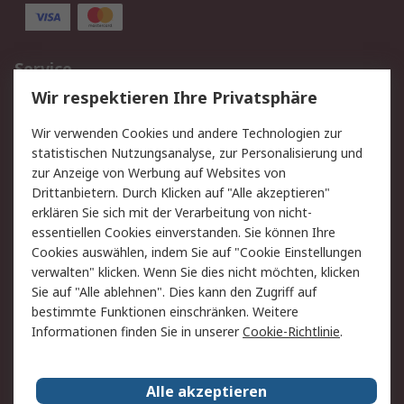
Service
Wir respektieren Ihre Privatsphäre
Value Added Services
Lieferlösungen
Rücksendungen
Kontakt
Wir verwenden Cookies und andere Technologien zur
Hilfe
statistischen Nutzungsanalyse, zur Personalisierung und
zur Anzeige von Werbung auf Websites von
Drittanbietern. Durch Klicken auf "Alle akzeptieren"
Rechtliches
erklären Sie sich mit der Verarbeitung von nicht-
AGB
Datenschutz
essentiellen Cookies einverstanden. Sie können Ihre
Cookies auswählen, indem Sie auf "Cookie Einstellungen
Cookie-Richtlinie
Zahlungsbedingungen
verwalten" klicken. Wenn Sie dies nicht möchten, klicken
Copyright/Impressum
Sie auf "Alle ablehnen". Dies kann den Zugriff auf
bestimmte Funktionen einschränken. Weitere
Über RS
Informationen finden Sie in unserer
Cookie-Richtlinie
.
Unternehmen
RS weltweit
Karriere bei RS
Nachhaltigkeit
Alle akzeptieren