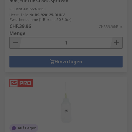
mm, für Luer-Lock-Spritzen
RS Best.-Nr.
669-3863
Herst. Teile-Nr.
RS-920125-DHUV
Zwischensumme (1 Box mit 50 Stück)
CHF.39.96
CHF.39.96/Box
Menge
Hinzufügen
Auf Lager