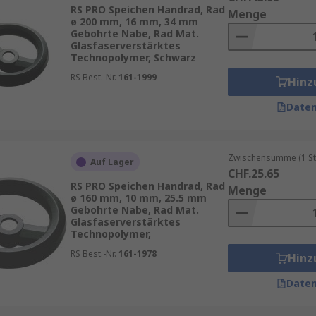
RS PRO Speichen Handrad, Rad
Menge
kguss
ø 200 mm, 16 mm, 34 mm
Gebohrte Nabe, Rad Mat.
Glasfaserverstärktes
Technopolymer, Schwarz
 Thermoplaste
RS Best.-Nr.
161-1999
Hinz
Daten
n eingesetzt. Einige der häufigsten Umgebungen sind:
Zwischensumme (1 St
Auf Lager
CHF.25.65
RS PRO Speichen Handrad, Rad
Menge
ø 160 mm, 10 mm, 25.5 mm
 Fäden
Gebohrte Nabe, Rad Mat.
Glasfaserverstärktes
rzufuhr
Technopolymer,
RS Best.-Nr.
161-1978
Hinz
Daten