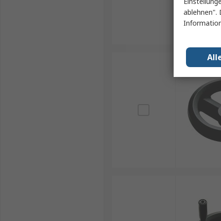
Einstellung
ablehnen". 
Information
All