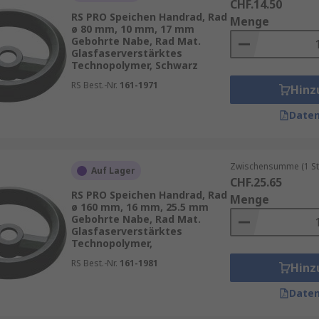
CHF.14.50
RS PRO Speichen Handrad, Rad
Menge
ø 80 mm, 10 mm, 17 mm
Gebohrte Nabe, Rad Mat.
Glasfaserverstärktes
Technopolymer, Schwarz
RS Best.-Nr.
161-1971
Hinz
Daten
Zwischensumme (1 St
Auf Lager
CHF.25.65
RS PRO Speichen Handrad, Rad
Menge
ø 160 mm, 16 mm, 25.5 mm
Gebohrte Nabe, Rad Mat.
Glasfaserverstärktes
Technopolymer,
RS Best.-Nr.
161-1981
Hinz
Daten