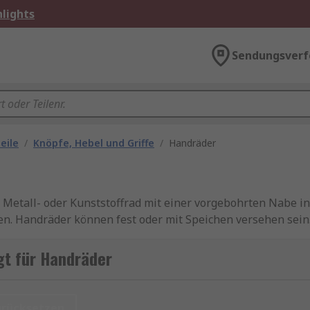
lights
Sendungsverf
eile
/
Knöpfe, Hebel und Griffe
/
Handräder
s Metall- oder Kunststoffrad mit einer vorgebohrten Nabe i
en. Handräder können fest oder mit Speichen versehen sein
riffs für einfache Bedienung verfügbar
gt für Handräder
d Einstellen von Maschinen und Ventilen in Fabriken, Wer
u Fächern zu kontrollieren.
urücksetzen