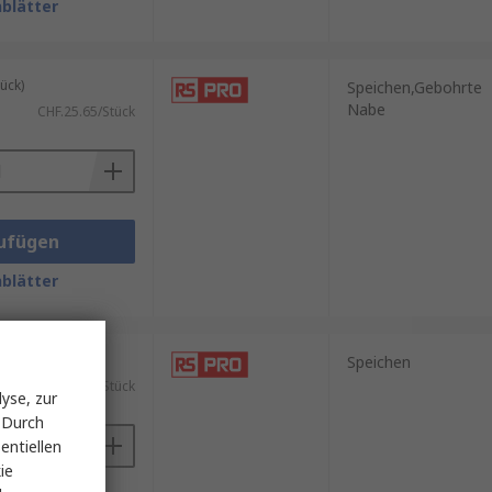
blätter
ück)
Speichen,Gebohrte
Nabe
CHF.25.65/Stück
ufügen
blätter
ück)
Speichen
CHF.39.38/Stück
yse, zur
 Durch
entiellen
ie