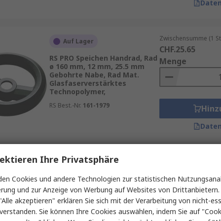
Daten
Zwischensumme (1 St
Auf Lager
CHF.25.65
RS PRO Speichen Handrad, Rad
Menge
ø 160 mm, 12 mm, 25.5 mm
Gebohrte Nabe, Rad Mat.
Glasfaserverstärktes
Technopolymer,
RS Best.-Nr.
161-1979
Hinz
Daten
ektieren Ihre Privatsphäre
Zwischensumme (1 St
Vorübergehend ausverkauft
CHF.39.38
en Cookies und andere Technologien zur statistischen Nutzungsanal
RS PRO Speichen Handrad, Rad
Menge
erung und zur Anzeige von Werbung auf Websites von Drittanbietern.
ø 100 mm, 24 mm, 17 mm,
Schwarz
"Alle akzeptieren" erklären Sie sich mit der Verarbeitung von nicht-ess
verstanden. Sie können Ihre Cookies auswählen, indem Sie auf "Cook
RS Best.-Nr.
161-2026