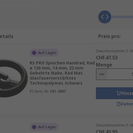
ngen erhältlich, die für jede Anwendung geeignet sind. H
t. Das Angebot umfasst:
etails
Preis pro:
Zwischensumme (1 St
Auf Lager
CHF.47.53
RS PRO Speichen Handrad, Rad
Menge
ø 126 mm, 14 mm, 22 mm
Gebohrte Nabe, Rad Mat.
Glasfaserverstärktes
Technopolymer, Schwarz
andgriffe können stationär (fest), drehbar oder klappbar se
b des Geräts.
RS Best.-Nr.
161-2007
Hinz
Daten
 Metallen und Kunststoffen hergestellt. Das Material des 
Zwischensumme (1 St
erden soll. Dazu gehören:
Auf Lager
CHF.43.95