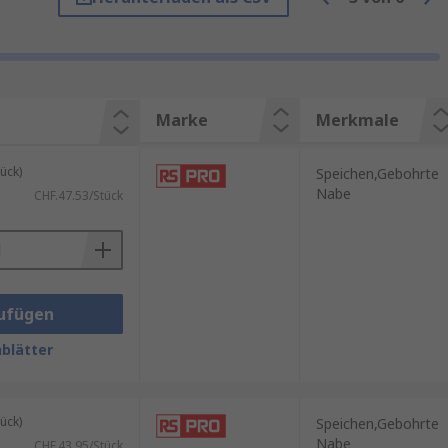
andräder werden sowohl für
Marke
Merkmale
ück)
Speichen,Gebohrte
Nabe
CHF.47.53/Stück
in. Sie bieten dem Benutzer
ufügen
blätter
Handrads hängt von der
ück)
Speichen,Gebohrte
Nabe
CHF.43.95/Stück