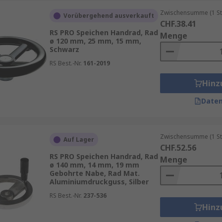
Zwischensumme (1 St
Vorübergehend ausverkauft
CHF.38.41
RS PRO Speichen Handrad, Rad
Menge
ø 120 mm, 25 mm, 15 mm,
Schwarz
RS Best.-Nr.
161-2019
Hinz
Daten
Zwischensumme (1 St
Auf Lager
CHF.52.56
RS PRO Speichen Handrad, Rad
Menge
ø 140 mm, 14 mm, 19 mm
Gebohrte Nabe, Rad Mat.
Aluminiumdruckguss, Silber
RS Best.-Nr.
237-536
Hinz