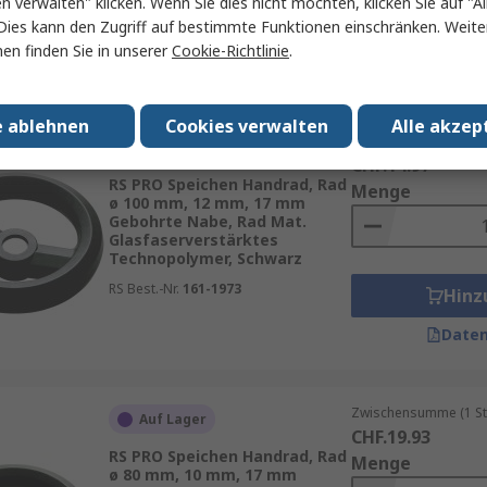
en verwalten" klicken. Wenn Sie dies nicht möchten, klicken Sie auf "Al
Hinz
Dies kann den Zugriff auf bestimmte Funktionen einschränken. Weite
en finden Sie in unserer
Cookie-Richtlinie
.
Daten
e ablehnen
Cookies verwalten
Alle akzep
Zwischensumme (1 St
Auf Lager
CHF.14.97
RS PRO Speichen Handrad, Rad
Menge
ø 100 mm, 12 mm, 17 mm
Gebohrte Nabe, Rad Mat.
Glasfaserverstärktes
Technopolymer, Schwarz
RS Best.-Nr.
161-1973
Hinz
Daten
Zwischensumme (1 St
Auf Lager
CHF.19.93
RS PRO Speichen Handrad, Rad
Menge
ø 80 mm, 10 mm, 17 mm