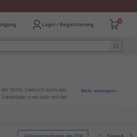
0
olgung
Login / Registrierung
n der Mitte. Dadurch kann das
Mehr anzeigen
. Handräder sind auch mit der
ken und Werkstätten verwendet.
Herunterladen als CSV
3
von
6