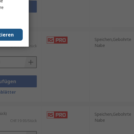
le
ufügen
re
blätter
tieren
ück)
Speichen,Gebohrte
Nabe
CHF.14.97/Stück
ufügen
blätter
ück)
Speichen,Gebohrte
Nabe
CHF.19.93/Stück