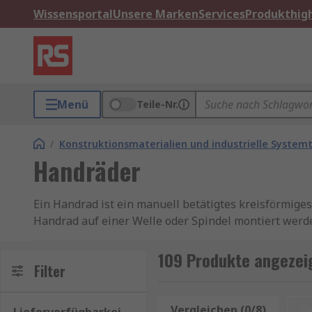
Wissensportal
Unsere Marken
Services
Produkthigh
Menü
Teile-Nr.
/
Konstruktionsmaterialien und industrielle Systemt
Handräder
Ein Handrad ist ein manuell betätigtes kreisförmige
Handrad auf einer Welle oder Spindel montiert werd
Option eines festen, drehbaren oder umklappbaren G
109 Produkte angezei
Handräder werden in der Regel zum Positionieren un
Filter
Sie können auch verwendet werden, um den Zugang z
Vergleichen (0/8)
Z