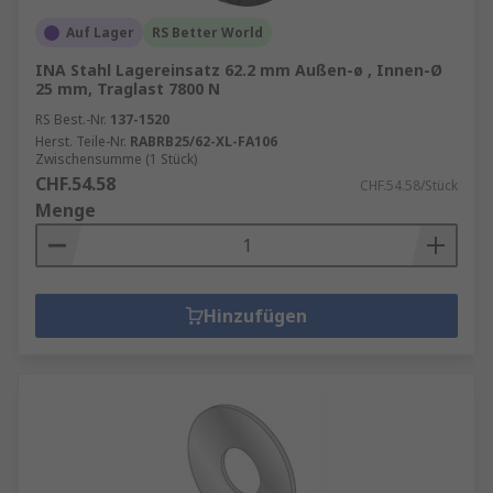
Auf Lager
RS Better World
INA Stahl Lagereinsatz 62.2 mm Außen-ø , Innen-Ø
25 mm, Traglast 7800 N
RS Best.-Nr.
137-1520
Herst. Teile-Nr.
RABRB25/62-XL-FA106
Zwischensumme (1 Stück)
CHF.54.58
CHF.54.58/Stück
Menge
Hinzufügen