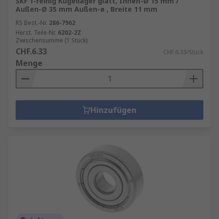
SKF 1-reihig Kugellager glatt, Innen-Ø 15 mm /
Außen-Ø 35 mm Außen-ø , Breite 11 mm
RS Best.-Nr.
286-7962
Herst. Teile-Nr.
6202-2Z
Zwischensumme (1 Stück)
CHF.6.33
CHF.6.33/Stück
Menge
Hinzufügen