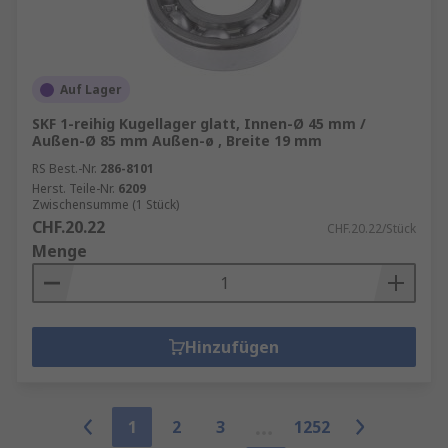
Auf Lager
SKF 1-reihig Kugellager glatt, Innen-Ø 45 mm /
Außen-Ø 85 mm Außen-ø , Breite 19 mm
RS Best.-Nr.
286-8101
Herst. Teile-Nr.
6209
Zwischensumme (1 Stück)
CHF.20.22
CHF.20.22/Stück
Menge
Hinzufügen
1
2
3
1252