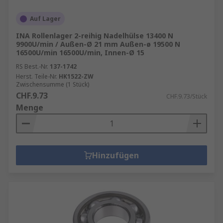
Auf Lager
INA Rollenlager 2-reihig Nadelhülse 13400 N
9900U/min / Außen-Ø 21 mm Außen-ø 19500 N
16500U/min 16500U/min, Innen-Ø 15
RS Best.-Nr.
137-1742
Herst. Teile-Nr.
HK1522-ZW
Zwischensumme (1 Stück)
CHF.9.73
CHF.9.73/Stück
Menge
Hinzufügen