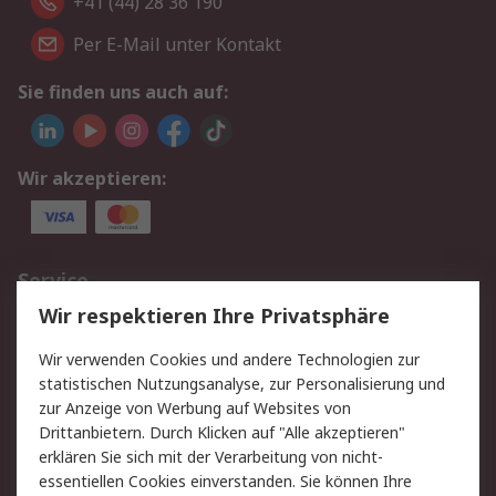
+41 (44) 28 36 190
Per E-Mail unter Kontakt
Sie finden uns auch auf:
Wir akzeptieren:
Service
Wir respektieren Ihre Privatsphäre
Value Added Services
Lieferlösungen
Rücksendungen
Kontakt
Wir verwenden Cookies und andere Technologien zur
Hilfe
statistischen Nutzungsanalyse, zur Personalisierung und
zur Anzeige von Werbung auf Websites von
Drittanbietern. Durch Klicken auf "Alle akzeptieren"
Rechtliches
erklären Sie sich mit der Verarbeitung von nicht-
AGB
Datenschutz
essentiellen Cookies einverstanden. Sie können Ihre