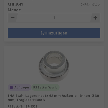
CHF.9.41
CHF.9.41/Stück
Menge
Hinzufügen
Auf Lager
RS Better World
INA Stahl Lagereinsatz 62 mm Außen-ø , Innen-Ø 30
mm, Traglast 11300 N
RS Best.-Nr.
137-1528