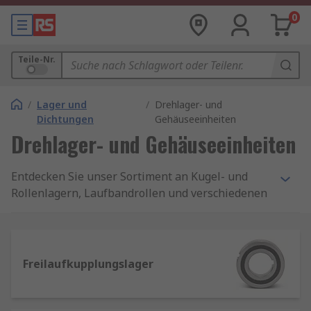
0
Teile-Nr.
/
Lager und
/
Drehlager- und
Dichtungen
Gehäuseeinheiten
Drehlager- und Gehäuseeinheiten
Entdecken Sie unser Sortiment an Kugel- und
Rollenlagern, Laufbandrollen und verschiedenen
Lagereinheiten, um Ihre Produktionslinie in
Bewegung zu halten. Alle Produkte von
namhaften, branchenführenden Herstellern,
darunter SKF, NSK und NMB.
Freilaufkupplungslager
Ein Drehlager ist ein Bauteil, das in
Bewegungssystemen verwendet wird, die das