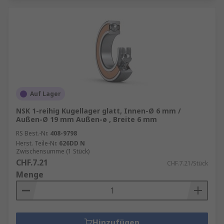
Auf Lager
NSK 1-reihig Kugellager glatt, Innen-Ø 6 mm /
Außen-Ø 19 mm Außen-ø , Breite 6 mm
RS Best.-Nr.
408-9798
Herst. Teile-Nr.
626DD N
Zwischensumme (1 Stück)
CHF.7.21
CHF.7.21/Stück
Menge
Hinzufügen