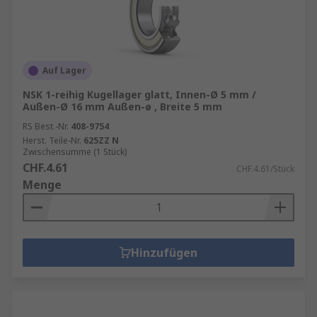
Auf Lager
NSK 1-reihig Kugellager glatt, Innen-Ø 5 mm /
Außen-Ø 16 mm Außen-ø , Breite 5 mm
RS Best.-Nr.
408-9754
Herst. Teile-Nr.
625ZZ N
Zwischensumme (1 Stück)
CHF.4.61
CHF.4.61/Stück
Menge
Hinzufügen