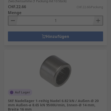
Zwischensumme (1 Packung mit 10 Stück)
Hochgeschwindigkeitsanwendungen besser
CHF.22.66
CHF.22.66/Packung
geeignet.
Menge
Hinzufügen
Auf Lager
SKF Nadellager 1-reihig Nadel 6.82 kN / Außen-Ø 20
mm Außen-ø 8.65 kN 9500U/min, Innen-Ø 14 mm,
Breite 16 mm