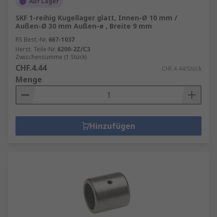
Auf Lager
SKF 1-reihig Kugellager glatt, Innen-Ø 10 mm /
Außen-Ø 30 mm Außen-ø , Breite 9 mm
RS Best.-Nr.
667-1037
Herst. Teile-Nr.
6200-2Z/C3
Zwischensumme (1 Stück)
CHF.4.44
CHF.4.44/Stück
Menge
Hinzufügen