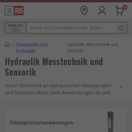
0
Teile-Nr.
/
Pneumatik und
/
Hydraulik Messtechnik und
Hydraulik
Sensorik
Hydraulik Messtechnik und
Sensorik
Unser Sortiment an hydraulischen Messgeräten
und Schaltern deckt viele Anwendungen ab und
umfasst Hydraulik-Test- und Anzeigegeräte,
Druckkits, Durchflussmesser und -anzeigen,
Sensoren und Alarme, Füllstands- und
Temperaturanzeigen und Messpunktmodule
Flüssigkeitsstandanzeigen