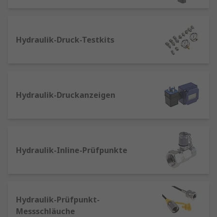
von zuverlässigen Herstellern von
Hydraulikinstrumenten wie Parker, WIKA, Elesa-
Clayton, SMC, Norgren, Hydrotechnik und Stauff.
Hydraulik-Druck-Testkits
Für welche Anwendungen werden
verschiedene Typen von
Hydraulikinstrumenten eingesetzt?
Hydraulik-Druckanzeigen
Hydraulik-Test- und Anzeigegeräte für
Hydrauliksysteme
sind Inline-Sensoren
zum Messen und Melden von
Schlüsselwerten in flüssigkeits- oder
Hydraulik-Inline-Prüfpunkte
ölbasierten Hydrauliksystemen, wie z. B.
Durchflussmenge, Druck, Temperatur und
in einigen Fällen Qualität der Flüssigkeit.
Digitale Hydraulik-Druckschalter
sind
Hydraulik-Prüfpunkt-
Sensoren, mit denen Flüssigkeitsdruckpegel
Messschläuche
verfolgt/angezeigt werden. Sie reagieren