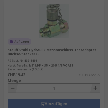
und maximalen Systemflüssigkeitsdrucks in
Nieder- oder Hochdruckschleifen eingesetzt
werden. Sie können inline montiert oder
über einen
Hydraulik-Prüfpunkt-
Messschlauch
angeschlossen werden. In
der Regel ermöglichen sie das Ablassen von
Luft und die Probenahme von
Auf Lager
Verschmutzungen im Rahmen ihrer Rolle.
Stauff Stahl Hydraulik Messanschluss-Testadapter
Buchse/Stecker G
RS Best.-Nr.
432-5498
Herst. Teile-Nr.
3/8" M/F + SMK 20 R 1/8 VC ASS
Zwischensumme (1 Stück)
CHF.19.42
CHF.19.42/Stück
Menge
Hinzufügen