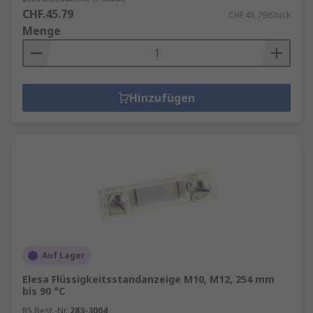
CHF.45.79
CHF.45.79/Stück
Menge
Hinzufügen
Auf Lager
Elesa Flüssigkeitsstandanzeige M10, M12, 254 mm
bis 90 °C
RS Best.-Nr.
283-3004