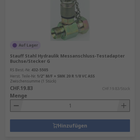
Auf Lager
Stauff Stahl Hydraulik Messanschluss-Testadapter
Buchse/Stecker G
RS Best.-Nr.
432-5505
Herst. Teile-Nr.
1/2" M/F + SMK 20 R 1/8 VC ASS
Zwischensumme (1 Stück)
CHF.19.83
CHF.19.83/Stück
Menge
Hinzufügen