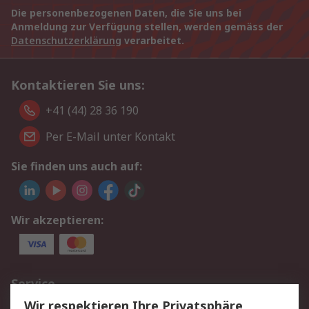
Die personenbezogenen Daten, die Sie uns bei
Anmeldung zur Verfügung stellen, werden gemäss der
Datenschutzerklärung
verarbeitet.
Kontaktieren Sie uns:
+41 (44) 28 36 190
Per E-Mail unter Kontakt
Sie finden uns auch auf:
Wir akzeptieren:
Service
Wir respektieren Ihre Privatsphäre