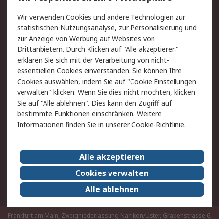
Value Added Services
Lieferlösungen
Rücksendungen
Kontakt
Wir verwenden Cookies und andere Technologien zur
Hilfe
statistischen Nutzungsanalyse, zur Personalisierung und
zur Anzeige von Werbung auf Websites von
Drittanbietern. Durch Klicken auf "Alle akzeptieren"
Rechtliches
erklären Sie sich mit der Verarbeitung von nicht-
AGB
Datenschutz
essentiellen Cookies einverstanden. Sie können Ihre
Cookies auswählen, indem Sie auf "Cookie Einstellungen
Cookie-Richtlinie
Zahlungsbedingungen
verwalten" klicken. Wenn Sie dies nicht möchten, klicken
Copyright/Impressum
Sie auf "Alle ablehnen". Dies kann den Zugriff auf
bestimmte Funktionen einschränken. Weitere
Über RS
Informationen finden Sie in unserer
Cookie-Richtlinie
.
Unternehmen
RS weltweit
Karriere bei RS
Nachhaltigkeit
Alle akzeptieren
Qualität/Umwelt/Zertifikate
Presse-Center
Cookies verwalten
Event-Center
Alle ablehnen
Frankfurt am Main, Zweigniederlassung Nänikon/Uster, Grabenstrasse 6,