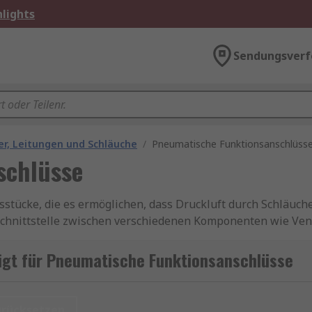
lights
Sendungsverf
r, Leitungen und Schläuche
/
Pneumatische Funktionsanschlüss
schlüsse
tücke, die es ermöglichen, dass Druckluft durch Schläuch
Schnittstelle zwischen verschiedenen Komponenten wie Vent
ndung dieser Anschlüsse wird sichergestellt, dass der Luf
 Betrieb des gesamten Systems unerlässlich ist.
igt für Pneumatische Funktionsanschlüsse
n
urücksetzen