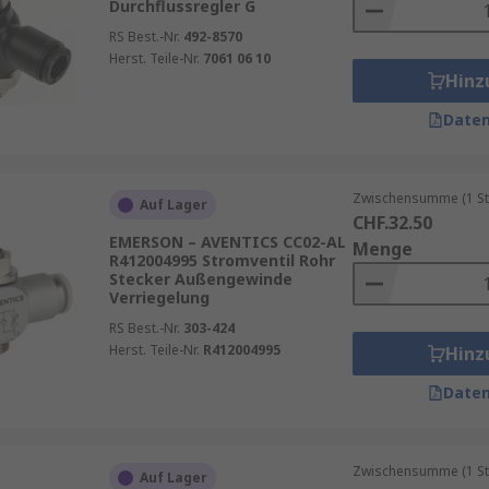
Durchflussregler G
RS Best.-Nr.
492-8570
Herst. Teile-Nr.
7061 06 10
Hinz
Daten
Zwischensumme (1 St
Auf Lager
CHF.32.50
EMERSON – AVENTICS CC02-AL
Menge
R412004995 Stromventil Rohr
Stecker Außengewinde
Verriegelung
RS Best.-Nr.
303-424
Herst. Teile-Nr.
R412004995
Hinz
Daten
Zwischensumme (1 St
Auf Lager