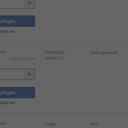
ufügen
blätter
ück)
EMERSON ?
Außengewinde
AVENTICS
CHF.32.50/Stück
ufügen
blätter
ück)
Legris
Rohr