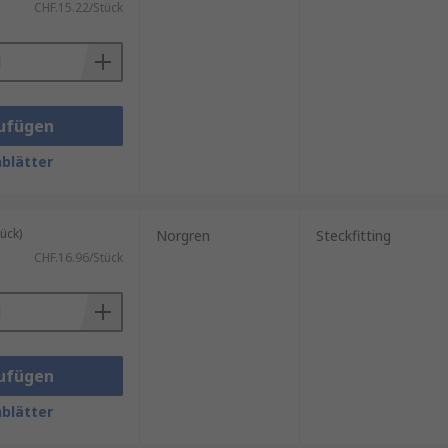
CHF.15.22/Stück
ufügen
blätter
ück)
Norgren
Steckfitting
CHF.16.96/Stück
ufügen
blätter