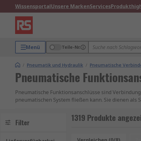
Wissensportal
Unsere Marken
Services
Produkthigh
Menü
Teile-Nr.
/
Pneumatik und Hydraulik
/
Pneumatische Verbinde
Pneumatische Funktionsan
Pneumatische Funktionsanschlüsse sind Verbindungss
pneumatischen System fließen kann. Sie dienen als 
und anderen pneumatischen Geräten. Durch die Verwe
Leckagen übertragen wird, was für den reibungslosen
1319 Produkte angeze
Filter
Arten von pneumatischen Funktionsanschlüsse
Vergleichen (0/8)
Z