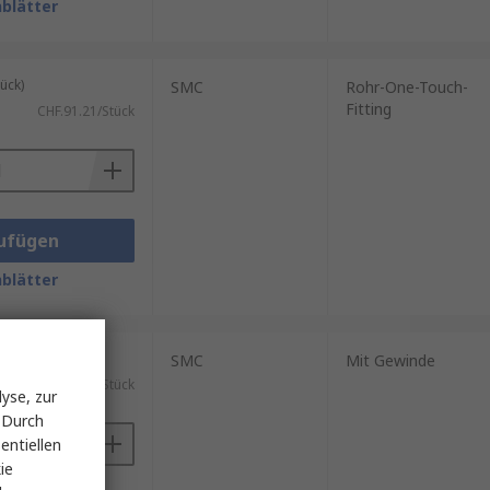
blätter
ück)
SMC
Rohr-One-Touch-
Fitting
CHF.91.21/Stück
ufügen
blätter
ück)
SMC
Mit Gewinde
CHF.25.50/Stück
yse, zur
 Durch
entiellen
ie