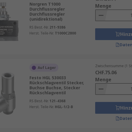
chlüsse sind einfach zu installieren und ermöglichen eine 
Norgren T1000
Menge
Durchflussregler
 vorteilhaft in Umgebungen, in denen Anpassungen häufig
Durchflussregler
(unidirektional)
chnologien bieten pneumatische Funktionsanschlüsse eine 
hrleistet, dass das System effizient arbeitet und Energiev
RS Best.-Nr.
211-9386
Herst. Teile-Nr.
T1000C2800
Hinz
hlüsse sind aus robusten Materialien gefertigt, die eine l
Drücken oder extremen Temperaturen.
Daten
tionsanschlüsse verfügen über integrierte Sicherheitsmech
 verhindern und so den sicheren Betrieb des Systems sichers
Zwischensumme (1 St
Auf Lager
schlüssen
CHF.75.06
Festo HGL 530033
Menge
Rückschlagventil Stecker,
Buchse Buchse, Stecker
ielzahl von Industrien Anwendung. In der Automobilindustri
Rückschlagventil
uge mit Druckluft zu versorgen. In der Verpackungsindustr
RS Best.-Nr.
121-4368
erpacken, etikettieren und versenden. Auch in der Lebensm
Herst. Teile-Nr.
HGL-1/2-B
Hinz
icheren Prozessen eingesetzt werden.
Daten