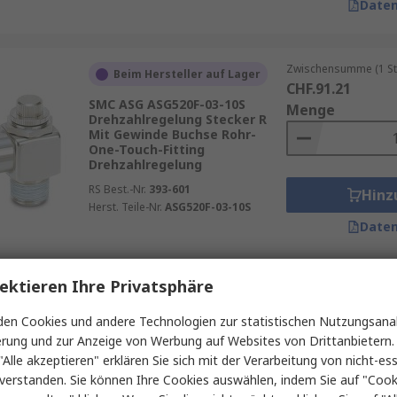
Daten
Zwischensumme (1 St
Beim Hersteller auf Lager
CHF.91.21
SMC ASG ASG520F-03-10S
Menge
Drehzahlregelung Stecker R
Mit Gewinde Buchse Rohr-
One-Touch-Fitting
Drehzahlregelung
RS Best.-Nr.
393-601
Hinz
Herst. Teile-Nr.
ASG520F-03-10S
Daten
ektieren Ihre Privatsphäre
Zwischensumme (1 St
Auf Lager
CHF.25.50
en Cookies und andere Technologien zur statistischen Nutzungsanal
SMC AS Durchflussregler
Menge
erung und zur Anzeige von Werbung auf Websites von Drittanbietern.
Buchse Mit Gewinde Buchse
Mit Gewinde Entlüftung G
"Alle akzeptieren" erklären Sie sich mit der Verarbeitung von nicht-ess
verstanden. Sie können Ihre Cookies auswählen, indem Sie auf "Cook
RS Best.-Nr.
197-5163