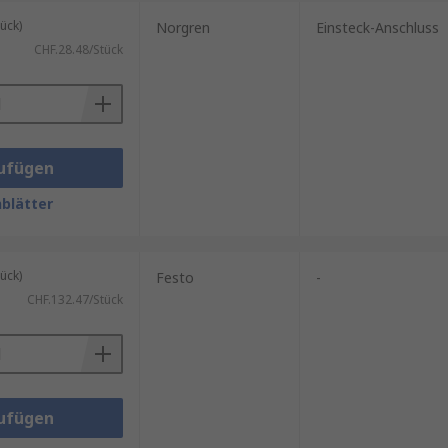
ück)
Norgren
Einsteck-Anschluss
CHF.28.48/Stück
ufügen
blätter
ück)
Festo
-
CHF.132.47/Stück
ufügen