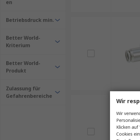
en
Betriebsdruck min.
Better World-
Kriterium
Better World-
Produkt
Zulassung für
Gefahrenbereiche
Wir resp
Wir verwend
Personalisi
Klicken auf 
Cookies ein