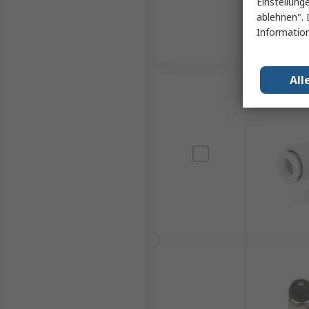
Einstellung
ablehnen". 
Information
All