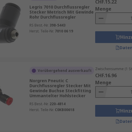
CHF.15.22
Legris 7010 Durchflussregler
Menge
Stecker Metrisch Mit Gewinde
Rohr Durchflussregler
RS Best.-Nr.
398-5443
Herst. Teile-Nr.
7010 06 19
Hinz
Daten
Zwischensumme (1 St
Vorübergehend ausverkauft
CHF.16.96
Norgren Pneutic C
Menge
Durchflussregler Stecker Mit
Gewinde Buchse Steckfitting
Ummantelter Hohlstecker
RS Best.-Nr.
220-4814
Herst. Teile-Nr.
C0KB00618
Hinz
Daten