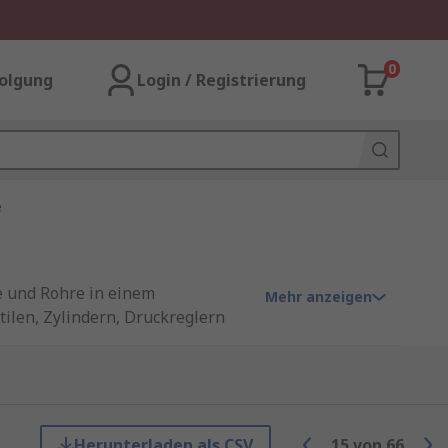
0
olgung
Login / Registrierung
e
e und Rohre in einem
Mehr anzeigen
ilen, Zylindern, Druckreglern
tstrom effizient und ohne
Herunterladen als CSV
15
von
66