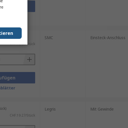
le
ufügen
re
blätter
tieren
ück)
SMC
Einsteck-Anschluss
CHF.12.83/Stück
ufügen
blätter
ück)
Legris
Mit Gewinde
CHF.19.27/Stück