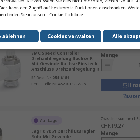
en verwalten" klicken. Wenn Sie dies nicht möchten, klicken Sie auf "Al
Herst. Teile-Nr.
EAS3500-F02
Hinz
Dies kann den Zugriff auf bestimmte Funktionen einschränken. Weite
en finden Sie in unserer
Cookie-Richtlinie
.
Daten
e ablehnen
Cookies verwalten
Alle akzep
Zwischensumme (1 St
Auf Lager
CHF.12.83
SMC Speed Controller
Menge
Drehzahlregelung Buchse R
Mit Gewinde Buchse Einsteck-
Anschluss Drehzahlregelung R
RS Best.-Nr.
254-8151
Herst. Teile-Nr.
AS2201F-02-08
Hinz
Daten
Zwischensumme (1 St
Auf Lager
CHF.19.27
Legris 7061 Durchflussregler
Menge
Rohr Mit Gewinde