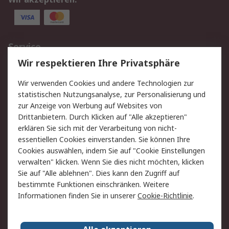
Service
Wir respektieren Ihre Privatsphäre
Value Added Services
Lieferlösungen
Rücksendungen
Kontakt
Wir verwenden Cookies und andere Technologien zur
Hilfe
statistischen Nutzungsanalyse, zur Personalisierung und
zur Anzeige von Werbung auf Websites von
Drittanbietern. Durch Klicken auf "Alle akzeptieren"
Rechtliches
erklären Sie sich mit der Verarbeitung von nicht-
AGB
Datenschutz
essentiellen Cookies einverstanden. Sie können Ihre
Cookies auswählen, indem Sie auf "Cookie Einstellungen
Cookie-Richtlinie
Zahlungsbedingungen
verwalten" klicken. Wenn Sie dies nicht möchten, klicken
Copyright/Impressum
Sie auf "Alle ablehnen". Dies kann den Zugriff auf
bestimmte Funktionen einschränken. Weitere
Über RS
Informationen finden Sie in unserer
Cookie-Richtlinie
.
Unternehmen
RS weltweit
Karriere bei RS
Nachhaltigkeit