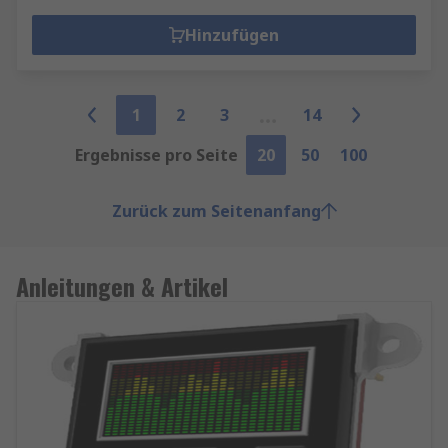
Hinzufügen
1
2
3
14
Ergebnisse pro Seite
20
50
100
Zurück zum Seitenanfang
Anleitungen & Artikel