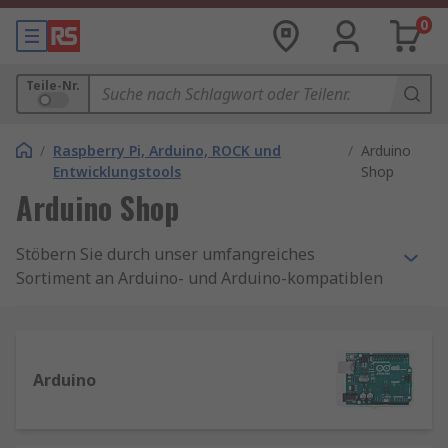
0
Teile-Nr.
/
Raspberry Pi, Arduino, ROCK und
/
Arduino
Entwicklungstools
Shop
Arduino Shop
Stöbern Sie durch unser umfangreiches
Sortiment an Arduino- und Arduino-kompatiblen
Produkten, wenn Sie nach einer hochwertigen
Open-Source-Plattform für Ihre nächsten
Elektronikprojekte suchen. In unserem Arduino-
Shop finden Sie eine Auswahl der besten
Arduino
Arduino-Hardware, einschließlich
programmierbarer elektronischer Karten, die mit
der Programmiersoftware Arduino IDE