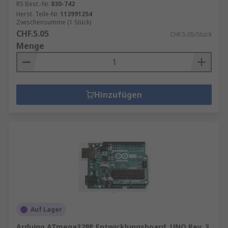
RS Best.-Nr.
830-742
Herst. Teile-Nr.
113991254
Zwischensumme (1 Stück)
CHF.5.05
CHF.5.05/Stück
Menge
Hinzufügen
Auf Lager
Arduino ATmega328P Entwicklungsboard, UNO Rev. 3