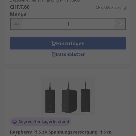
Zwischensumme (1 Packung mit 1 Stück)
Überhitzung
CHF.7.60
CHF.7.60/Packung
Menge
Sicherheitszertifiziert:
CE- und RoHS-
konform
Anwendungsbereiche
Hinzufügen
Ob Sie Ihren Raspberry Pi als
Retro-Gaming-
Datenblätter
Konsole
,
NAS-Server
,
Smart-Home-Steuerung
oder
Programmierplattform
nutzen – ein
stabiles Netzteil ist unverzichtbar. Besonders bei
Projekten mit mehreren Peripheriegeräten wie
Kameras, Displays oder Sensoren ist eine
ausreichende Stromversorgung entscheidend.
Raspberry Pi Netzteil kaufen
Begrenzter Lagerbestand
Sichern Sie sich jetzt Ihr
Raspberry Pi Netzteil
und vermeiden Sie Ausfälle oder Datenverlust. In
Raspberry Pi 5.1V Spannungsversorgung, 1.5 m,