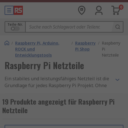
0
Teile-Nr.
/
Raspberry Pi, Arduino,
/
Raspberry
/
Raspberry
ROCK und
Pi Shop
Pi
Entwicklungstools
Netzteile
Raspberry Pi Netzteile
Ein stabiles und leistungsfähiges Netzteil ist die
Grundlage für jedes Raspberry Pi Projekt. Ohne
die richtige Stromversorgung können selbst
einfache Anwendungen instabil laufen oder gar
19 Produkte angezeigt für Raspberry Pi
nicht starten. Mit einem hochwertigen
Raspberry
Netzteile
Pi Netzteil
stellen Sie sicher, dass Ihr Mini-
Computer jederzeit zuverlässig arbeitet – egal ob
für Smart-Home, Medienserver oder IoT-