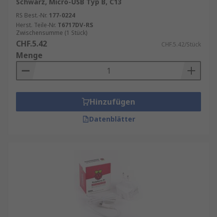
Schwarz, Micro-USB Typ B, C13
unserem Shop finden Sie:
RS Best.-Nr.
177-0224
Herst. Teile-Nr.
T6717DV-RS
Original Raspberry Pi Netzteile
für alle
Zwischensumme (1 Stück)
Modelle
CHF.5.42
CHF.5.42/Stück
Kompatible Netzteile
mit geprüfter
Menge
Qualität
Sets mit Kabeln und Adaptern
für
maximale Flexibilität.
Hinzufügen
Datenblätter