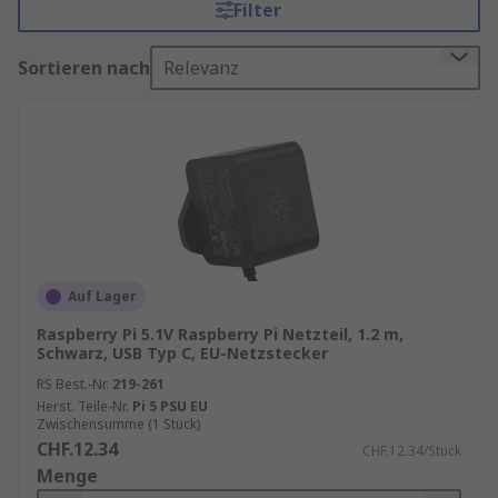
Filter
Projekte.
Sortieren nach
Relevanz
Der Raspberry Pi benötigt eine konstante
Spannung von 5V und ausreichend Stromstärke,
um alle Komponenten wie CPU, Speicher und
angeschlossene Geräte zu versorgen. Standard-
USB-Netzteile liefern oft nicht die erforderliche
Leistung, was zu Problemen wie:
Systemabstürzen
Fehlerhaften Boot-Vorgängen
Auf Lager
Instabiler WLAN-Verbindung führt. Ein
Raspberry Pi 5.1V Raspberry Pi Netzteil, 1.2 m,
offizielles oder kompatibles Raspberry Pi
Schwarz, USB Typ C, EU-Netzstecker
Netzteil verhindert diese Risiken und sorgt
RS Best.-Nr.
219-261
für eine optimale Performance.
Herst. Teile-Nr.
Pi 5 PSU EU
Zwischensumme (1 Stück)
Technische Anforderungen
CHF.12.34
CHF.12.34/Stück
Menge