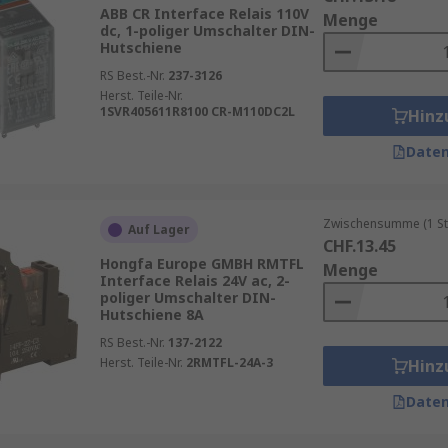
 in komplexen Anlagen.
ABB CR Interface Relais 110V
Menge
dc, 1-poliger Umschalter DIN-
 Pumpen.
Hutschiene
RS Best.-Nr.
237-3126
Herst. Teile-Nr.
1SVR405611R8100 CR-M110DC2L
Hinz
 sind folgende Kriterien entscheidend:
Daten
24 V DC).
 B. 6 A, 10 A).
Zwischensumme (1 St
Auf Lager
CHF.13.45
chte Schaltfunktion.
Hongfa Europe GMBH RMTFL
Menge
e Integration.
Interface Relais 24V ac, 2-
poliger Umschalter DIN-
cherheit und Qualität.
Hutschiene 8A
RS Best.-Nr.
137-2122
Herst. Teile-Nr.
2RMTFL-24A-3
Hinz
Daten