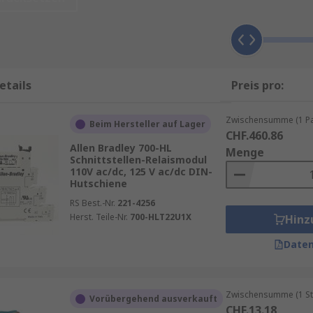
are Statusanzeige, einfache Verdrahtung und hohe Lebensdau
etails
Preis pro:
vor Spannungsspitzen und Störungen.
Lasten.
Zwischensumme (1 Pac
Beim Hersteller auf Lager
-Schienen.
CHF.460.86
Allen Bradley 700-HL
Menge
ielle Anwendungen.
Schnittstellen-Relaismodul
110V ac/dc, 125 V ac/dc DIN-
annungen (z. B. 12 V, 24 V, 230 V).
Hutschiene
RS Best.-Nr.
221-4256
Herst. Teile-Nr.
700-HLT22U1X
Hinz
Daten
chen SPS und Maschinenkomponenten.
Zwischensumme (1 St
 Heizungen und Lüftungen.
Vorübergehend ausverkauft
CHF.13.18