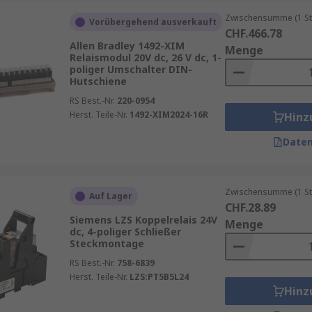
Zwischensumme (1 St
Vorübergehend ausverkauft
CHF.466.78
Allen Bradley 1492-XIM
Menge
Relaismodul 20V dc, 26 V dc, 1-
poliger Umschalter DIN-
Hutschiene
RS Best.-Nr.
220-0954
Herst. Teile-Nr.
1492-XIM2024-16R
Hinz
Daten
Zwischensumme (1 St
Auf Lager
CHF.28.89
Siemens LZS Koppelrelais 24V
Menge
dc, 4-poliger Schließer
Steckmontage
RS Best.-Nr.
758-6839
Herst. Teile-Nr.
LZS:PT5B5L24
Hinz