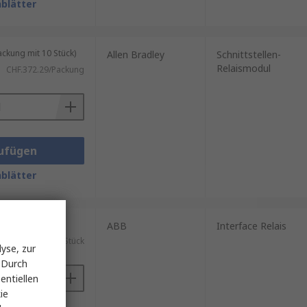
blätter
kung mit 10 Stück)
Allen Bradley
Schnittstellen-
Relaismodul
CHF.372.29/Packung
ufügen
blätter
ück)
ABB
Interface Relais
CHF.99.08/Stück
yse, zur
 Durch
entiellen
ie