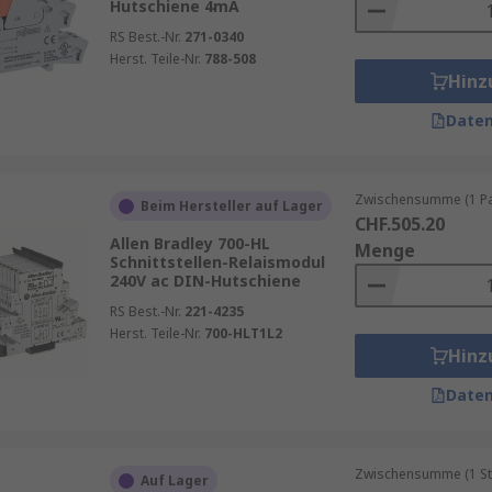
Hutschiene 4mA
RS Best.-Nr.
271-0340
Herst. Teile-Nr.
788-508
Hinz
Daten
Zwischensumme (1 Pac
Beim Hersteller auf Lager
CHF.505.20
Allen Bradley 700-HL
Menge
Schnittstellen-Relaismodul
240V ac DIN-Hutschiene
RS Best.-Nr.
221-4235
Herst. Teile-Nr.
700-HLT1L2
Hinz
Daten
Zwischensumme (1 St
Auf Lager