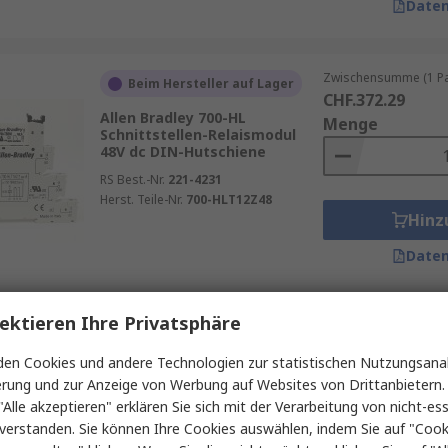
Daten
Zwischensumme (1 Pac
Beim Hersteller auf Lager
CHF.372.29
Allen Bradley 700-HL
Menge
Schnittstellen-Relaismodul
48V dc DIN-Hutschiene
RS Best.-Nr.
221-4231
Herst. Teile-Nr.
700-HLT12Z48
Hinz
Daten
ektieren Ihre Privatsphäre
Zwischensumme (1 St
Auf Lager
CHF.99.08
en Cookies und andere Technologien zur statistischen Nutzungsanal
ABB 1SBN0 Interface Relais
Menge
erung und zur Anzeige von Werbung auf Websites von Drittanbietern.
24V
"Alle akzeptieren" erklären Sie sich mit der Verarbeitung von nicht-ess
RS Best.-Nr.
259-6044
verstanden. Sie können Ihre Cookies auswählen, indem Sie auf "Cook
Herst. Teile-Nr.
1SBN060300R1000