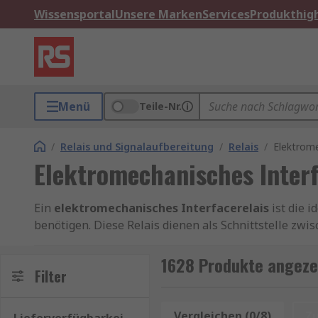
Wissensportal
Unsere Marken
Services
Produkthigh
Menü
Teile-Nr.
/
Relais und Signalaufbereitung
/
Relais
/
Elektrome
Elektromechanisches Interf
Ein
elektromechanisches Interfacerelais
ist die 
benötigen. Diese Relais dienen als Schnittstelle zw
Ventilen oder Beleuchtungssystemen. Dank ihrer rob
Automatisierungstechnik, im Maschinenbau und in de
1628 Produkte angezei
Filter
Ein Interfacerelais übernimmt die Aufgabe, Signale
Aktoren weiterzugeben. Elektromechanische Variant
Vergleichen (0/8)
Z