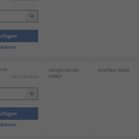
ufügen
blätter
ück)
Hongfa Europe
Interface Relais
GMBH
CHF.13.45/Stück
ufügen
blätter