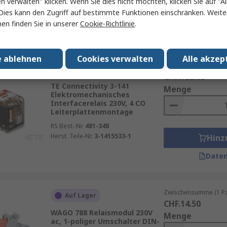
en verwalten" klicken. Wenn Sie dies nicht möchten, klicken Sie auf "Al
Hinz
Dies kann den Zugriff auf bestimmte Funktionen einschränken. Weite
en finden Sie in unserer
Cookie-Richtlinie
.
Daten
e ablehnen
Cookies verwalten
Alle akzep
Zwischensumme (1 Box
Beim Hersteller auf Lager
CHF.188.65
TE Connectivity 3-141
Menge
Elektromechanisches
Interfacerelais 230V, 4 CO
Leiterplattenmontage
RS Best.-Nr.
481-348
Herst. Teile-Nr.
3-1415533-1
Hinz
Daten
Zwischensumme (1 Pac
Auf Lager
CHF.14.50
WAGO 788 Relaismodul 230V
Menge
ac, 1-poliger Umschalter DIN-