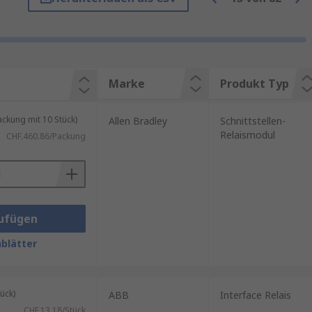
er – selbst unter
Marke
Produkt Typ
kung mit 10 Stück)
Allen Bradley
Schnittstellen-
Relaismodul
CHF.460.86/Packung
ufügen
blätter
ück)
ABB
Interface Relais
CHF.13.18/Stück