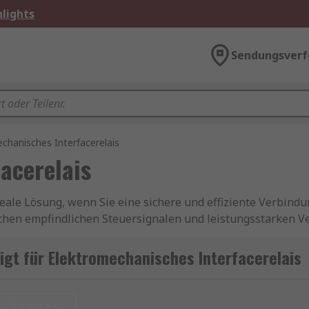
lights
Sendungsverf
chanisches Interfacerelais
acerelais
ideale Lösung, wenn Sie eine sichere und effiziente Verbin
ischen empfindlichen Steuersignalen und leistungsstarken 
usten Bauweise und hohen Schaltleistung sind sie unverzic
r Gebäudeinstallation.
gt für Elektromechanisches Interfacerelais
 von Steuergeräten wie SPS (Speicherprogrammierbare Steu
en nutzen einen klassischen Spulen- und Kontaktmechanis
urücksetzen