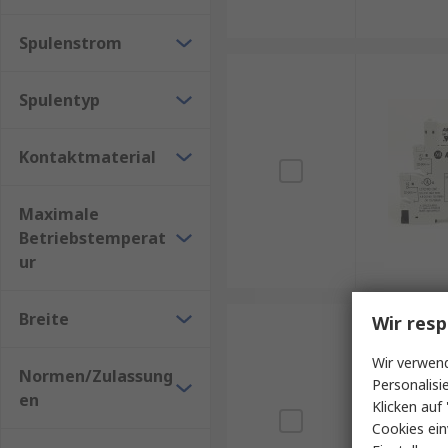
Spulenstrom
Spulentyp
Kontaktmaterial
Maximale
Betriebstemperat
ur
Breite
Wir resp
Wir verwend
Normen/Zulassung
Personalisi
en
Klicken auf 
Cookies ein