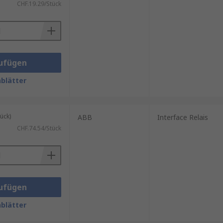
CHF.19.29/Stück
ufügen
blätter
ück)
ABB
Interface Relais
CHF.74.54/Stück
ufügen
blätter