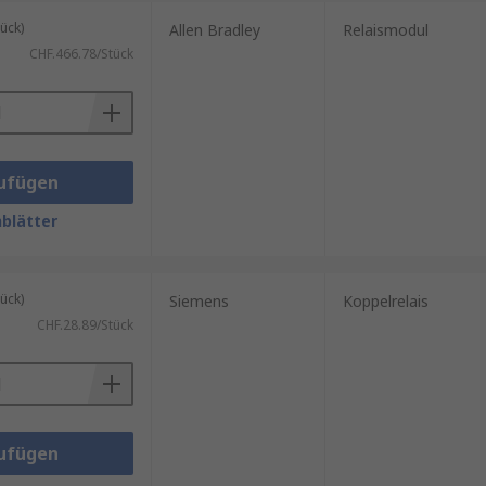
ück)
Allen Bradley
Relaismodul
CHF.466.78/Stück
ufügen
blätter
ück)
Siemens
Koppelrelais
CHF.28.89/Stück
ufügen