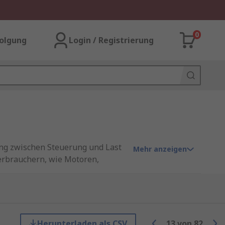
0
olgung
Login / Registrierung
dung zwischen Steuerung und Last
Mehr anzeigen
Verbrauchern, wie Motoren,
htbar in der
erungen) galvanisch getrennt an
mus, um eine zuverlässige
Herunterladen als CSV
13
von
82