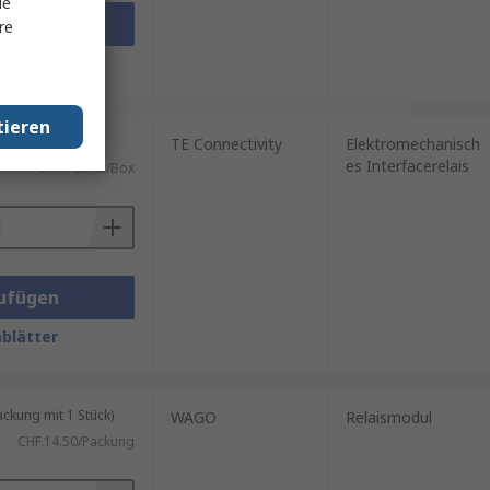
le
ufügen
re
blätter
tieren
 mit 20 Stück)
TE Connectivity
Elektromechanisch
es Interfacerelais
CHF.188.65/Box
ufügen
blätter
kung mit 1 Stück)
WAGO
Relaismodul
CHF.14.50/Packung