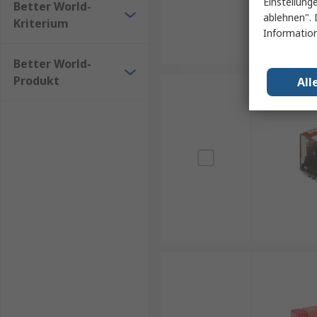
Einstellung
Better World-
ablehnen". 
Kriterium
Information
Better World-
Produkt
All