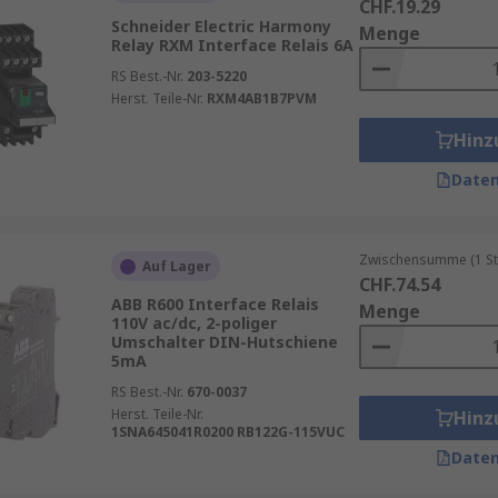
CHF.19.29
Schneider Electric Harmony
Menge
Relay RXM Interface Relais 6A
RS Best.-Nr.
203-5220
Herst. Teile-Nr.
RXM4AB1B7PVM
Hinz
Daten
Zwischensumme (1 St
Auf Lager
CHF.74.54
ABB R600 Interface Relais
Menge
110V ac/dc, 2-poliger
Umschalter DIN-Hutschiene
5mA
RS Best.-Nr.
670-0037
Herst. Teile-Nr.
Hinz
1SNA645041R0200 RB122G-115VUC
Daten