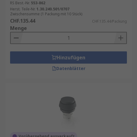
RS Best.-Nr.
553-862
sicherzustellen, dass Geräte sicher und effektiv
Herst. Teile-Nr.
1.30.240.501/0707
funktionieren.
Zwischensumme (1 Packung mit 10 Stück)
CHF.135.44
CHF.135.44/Packung
Menge
Hinzufügen
Datenblätter
Vorübergehend ausverkauft