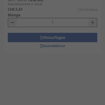
Herst. Teile-Nr.
YW4B-M00
Zwischensumme (1 Stück)
CHF.5.61
CHF.5.61/Stück
Menge
Hinzufügen
Datenblätter