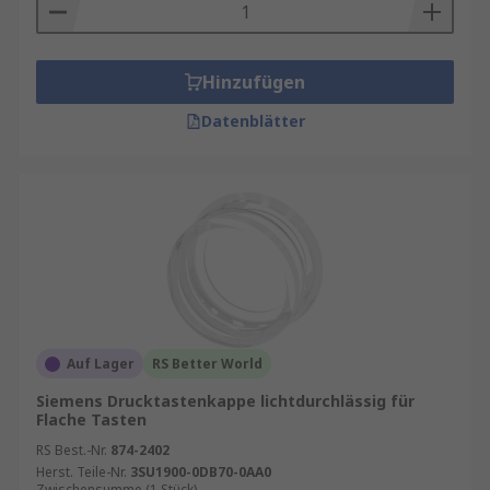
Hinzufügen
Datenblätter
Auf Lager
RS Better World
Siemens Drucktastenkappe lichtdurchlässig für
Flache Tasten
RS Best.-Nr.
874-2402
Herst. Teile-Nr.
3SU1900-0DB70-0AA0
Zwischensumme (1 Stück)