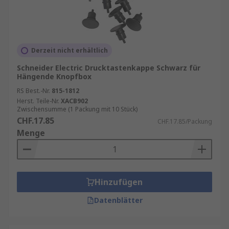
genau den Anforderungen des Nutzers
entsprechen.
Auswahl der passenden Drucktaster-Kappe
Derzeit nicht erhältlich
Bei der Auswahl der richtigen Drucktaster-Kappe
Schneider Electric Drucktastenkappe Schwarz für
sind einige Faktoren zu berücksichtigen. Die
Hängende Knopfbox
Anforderungen an Material, Form und Größe
RS Best.-Nr.
815-1812
variieren je nach Einsatzbereich. Besonders
Herst. Teile-Nr.
XACB902
Zwischensumme (1 Packung mit 10 Stück)
wichtig sind folgende Aspekte:
CHF.17.85
CHF.17.85/Packung
Menge
Umgebungsbedingungen
: Bei
Anwendungen in feuchter oder chemisch
aggressiver Umgebung ist eine
Drucktaster-Kappe aus widerstandsfähigen
Hinzufügen
Materialien wie Metall oder Silikon zu
bevorzugen.
Datenblätter
Farbkennzeichnung
: In
sicherheitsrelevanten Anwendungen