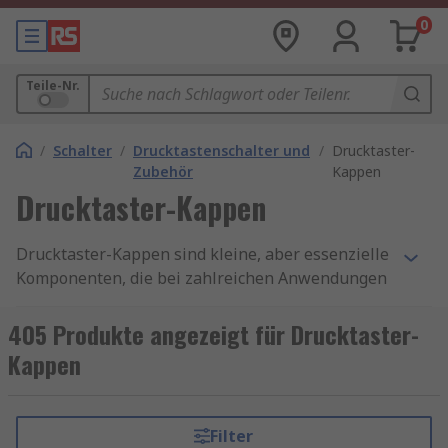
0
Teile-Nr.
/
Schalter
/
Drucktastenschalter und
/
Drucktaster-
Zubehör
Kappen
Drucktaster-Kappen
Drucktaster-Kappen sind kleine, aber essenzielle
Komponenten, die bei zahlreichen Anwendungen
in der Industrie, in Konsumgütern und im
Automobilbau eine wichtige Rolle spielen. Sie
405 Produkte angezeigt für Drucktaster-
dienen als Benutzeroberfläche für Drucktaster
Kappen
und bieten einen praktischen und komfortablen
Zugriff auf elektronische oder mechanische
Steuerungen. Drucktaster-Kappen sind ein
Filter
wesentliches Element für zahlreiche