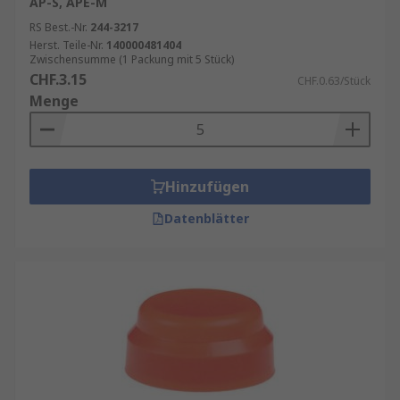
AP-S, APE-M
RS Best.-Nr.
244-3217
Herst. Teile-Nr.
140000481404
Zwischensumme (1 Packung mit 5 Stück)
CHF.3.15
CHF.0.63/Stück
Menge
Hinzufügen
Datenblätter