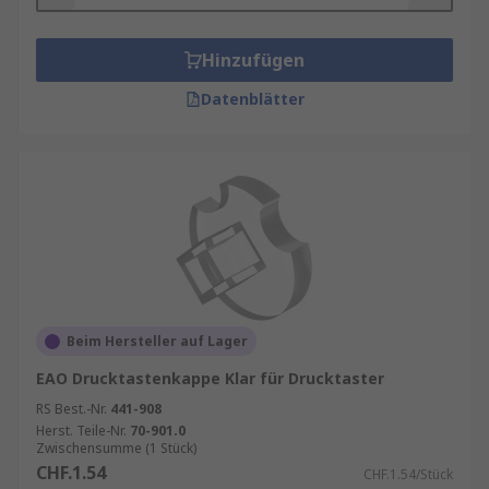
Zubehörteil in zahlreichen Anwendungen, da sie
den Bedienkomfort erhöhen und durch ihre
Farbgebung und Beschriftung Orientierung
Hinzufügen
bieten.
Datenblätter
Anwendungsbereiche von Drucktaster-
Kappen
Drucktaster-Kappen finden in zahlreichen
Branchen Verwendung. In der
Automobilindustrie werden sie beispielsweise
für Schalter an Armaturenbrettern oder in
Steuerpanels eingesetzt. Auch im Maschinenbau,
Beim Hersteller auf Lager
in der Industrieautomatisierung und in der
EAO Drucktastenkappe Klar für Drucktaster
Medizintechnik sind Drucktaster-Kappen weit
verbreitet. In der Unterhaltungselektronik und
RS Best.-Nr.
441-908
Herst. Teile-Nr.
70-901.0
Haushaltsgeräten tragen sie ebenfalls zu einer
Zwischensumme (1 Stück)
besseren Bedienbarkeit bei.
CHF.1.54
CHF.1.54/Stück