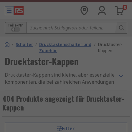
0
Teile-Nr.
/
Schalter
/
Drucktastenschalter und
/
Drucktaster-
Zubehör
Kappen
Drucktaster-Kappen
Drucktaster-Kappen sind kleine, aber essenzielle
Komponenten, die bei zahlreichen Anwendungen
in der Industrie, in Konsumgütern und im
Automobilbau eine wichtige Rolle spielen. Sie
404 Produkte angezeigt für Drucktaster-
dienen als Benutzeroberfläche für Drucktaster
Kappen
und bieten einen praktischen und komfortablen
Zugriff auf elektronische oder mechanische
Steuerungen. Drucktaster-Kappen sind ein
Filter
wesentliches Element für zahlreiche