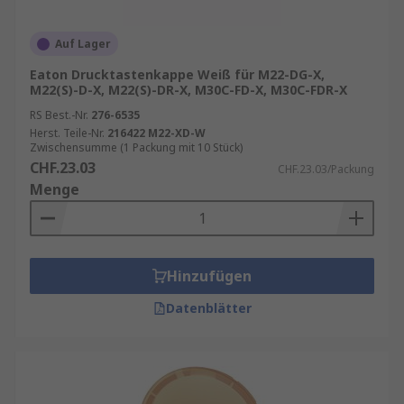
Individualisierungsoptionen und
Auf Lager
Beschriftung
Eaton Drucktastenkappe Weiß für M22-DG-X,
M22(S)-D-X, M22(S)-DR-X, M30C-FD-X, M30C-FDR-X
Drucktaster-Kappen können häufig individuell
RS Best.-Nr.
276-6535
gestaltet und beschriftet werden, was in vielen
Herst. Teile-Nr.
216422 M22-XD-W
Anwendungen die Benutzerfreundlichkeit
Zwischensumme (1 Packung mit 10 Stück)
CHF.23.03
erhöht. Die Bedruckung der Kappen kann z. B. mit
CHF.23.03/Packung
Menge
Symbolen oder Zahlen erfolgen, um den
Bedienern klare Hinweise zu geben. In
Bereichen, in denen komplexe Maschinen
bedient werden, ist eine eindeutige
Hinzufügen
Kennzeichnung der Drucktaster von
entscheidender Bedeutung.Unternehmen, die auf
Datenblätter
ihre spezifischen Anwendungen zugeschnittene
Kappen benötigen, können maßgeschneiderte
Lösungen wählen. Hierzu zählen beispielsweise
spezielle Farben, Formen und Gravuren, die