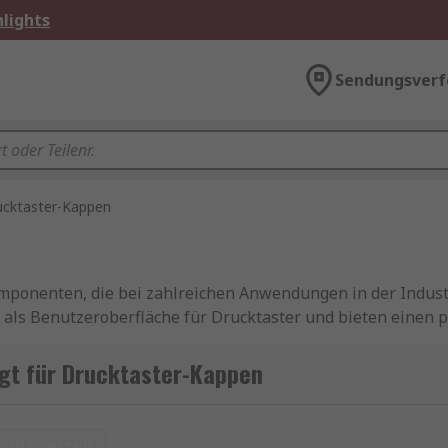
lights
Sendungsverf
ucktaster-Kappen
omponenten, die bei zahlreichen Anwendungen in der Indus
n als Benutzeroberfläche für Drucktaster und bieten einen
ngen. Drucktaster-Kappen sind ein wesentliches Element fü
n ist entscheidend für die Ergonomie und Sicherheit der 
gt für Drucktaster-Kappen
ppen flexibel einsetzbar und können individuell angepasst
urücksetzen