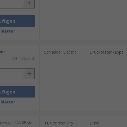
ufügen
blätter
ück)
Schneider Electric
Drucktastenkappe
CHF.4.08/Stück
ufügen
blätter
kung mit 50 Stück)
TE Connectivity
Linse