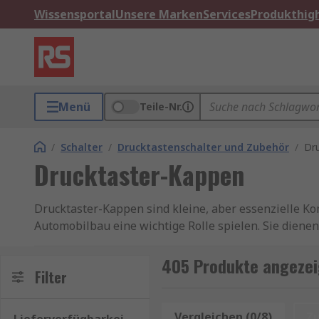
Wissensportal
Unsere Marken
Services
Produkthigh
Menü
Teile-Nr.
/
Schalter
/
Drucktastenschalter und Zubehör
/
Dr
Drucktaster-Kappen
Drucktaster-Kappen sind kleine, aber essenzielle K
Automobilbau eine wichtige Rolle spielen. Sie diene
Zugriff auf elektronische oder mechanische Steueru
und Schaltsysteme. Die Auswahl der passenden Kappe
405 Produkte angezei
Filter
Materialien, Formen und Farben sind Drucktaster-Ka
Was sind Drucktaster-Kappen?
Vergleichen (0/8)
Z