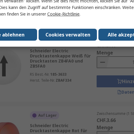
en verwalten" klicken. Wenn Sie dies nicht möchten, klicken Sie auf "Al
Hinz
Dies kann den Zugriff auf bestimmte Funktionen einschränken. Weite
en finden Sie in unserer
Cookie-Richtlinie
.
Daten
e ablehnen
Cookies verwalten
Alle akzep
Zwischensumme (1 St
Auf Lager
CHF.3.41
Schneider Electric
Menge
Drucktastenkappe Weiß für
Drucktasten ZB4FA0 und
ZB5FA0
RS Best.-Nr.
185-3633
Herst. Teile-Nr.
ZBAF334
Hinz
Daten
Zwischensumme (1 St
Auf Lager
CHF.3.66
Schneider Electric
Menge
Drucktastenkappe Rot für