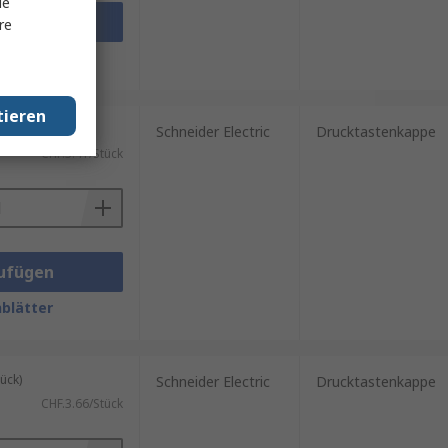
le
ufügen
re
blätter
tieren
ück)
Schneider Electric
Drucktastenkappe
CHF.3.41/Stück
ufügen
blätter
ück)
Schneider Electric
Drucktastenkappe
CHF.3.66/Stück