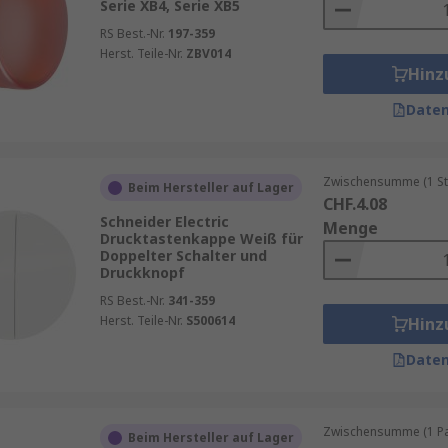
Serie XB4, Serie XB5
RS Best.-Nr.
197-359
Herst. Teile-Nr.
ZBV014
Hinz
Daten
Zwischensumme (1 St
Beim Hersteller auf Lager
CHF.4.08
Schneider Electric
Menge
Drucktastenkappe Weiß für
Doppelter Schalter und
Druckknopf
RS Best.-Nr.
341-359
Herst. Teile-Nr.
S500614
Hinz
Daten
Zwischensumme (1 Pac
Beim Hersteller auf Lager