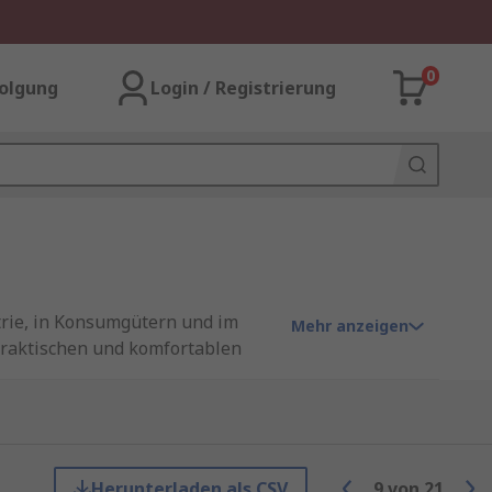
0
olgung
Login / Registrierung
trie, in Konsumgütern und im
Mehr anzeigen
 praktischen und komfortablen
r zahlreiche Bedienoberflächen
Anwendung. Dank der Vielzahl an
 werden.
Herunterladen als CSV
9
von
21