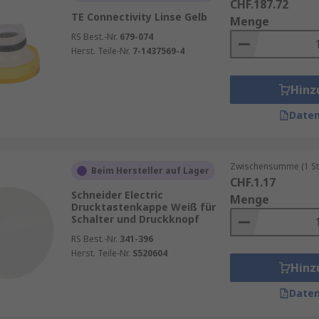
CHF.187.72
TE Connectivity Linse Gelb
Menge
RS Best.-Nr.
679-074
Herst. Teile-Nr.
7-1437569-4
Hinz
Daten
Zwischensumme (1 St
Beim Hersteller auf Lager
CHF.1.17
Schneider Electric
Menge
Drucktastenkappe Weiß für
Schalter und Druckknopf
RS Best.-Nr.
341-396
Herst. Teile-Nr.
S520604
Hinz
Daten