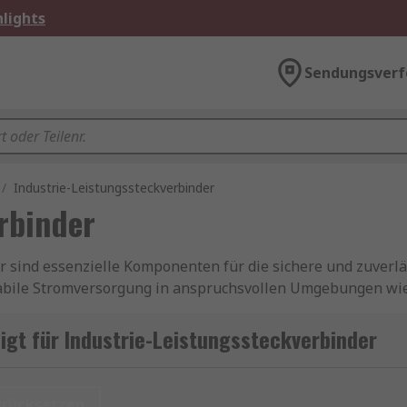
lights
Sendungsverf
/
Industrie-Leistungssteckverbinder
rbinder
r sind essenzielle Komponenten für die sichere und zuverl
tabile Stromversorgung in anspruchsvollen Umgebungen wie
ngssteckverbinder, Industriesteckverbinder sowie Hochstro
wie langlebig ausgelegt sind.
gt für Industrie-Leistungssteckverbinder
rbindern
urücksetzen