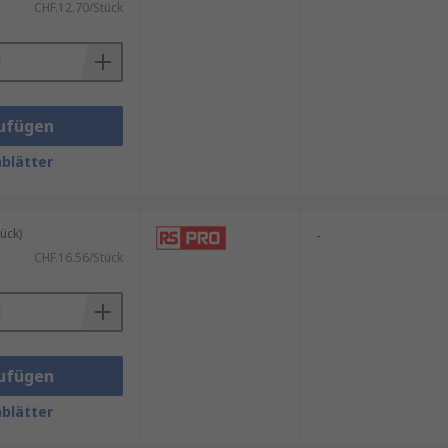
CHF.12.70/Stück
ufügen
blätter
ück)
-
CHF.16.56/Stück
ufügen
blätter