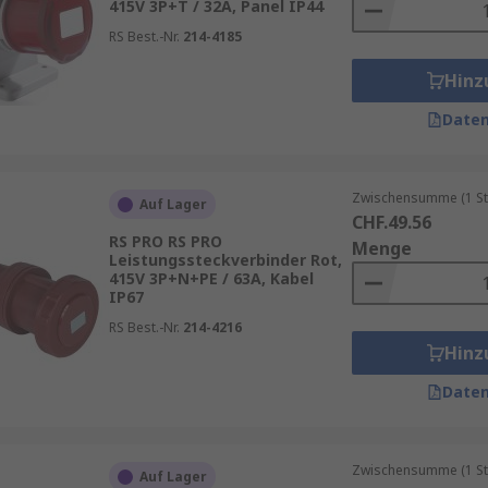
415V 3P+T / 32A, Panel IP44
RS Best.-Nr.
214-4185
Hinz
Daten
Zwischensumme (1 St
Auf Lager
CHF.49.56
RS PRO RS PRO
Menge
Leistungssteckverbinder Rot,
415V 3P+N+PE / 63A, Kabel
IP67
RS Best.-Nr.
214-4216
Hinz
Daten
Zwischensumme (1 St
Auf Lager