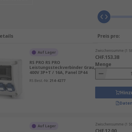
stungen und raue Einsatzbedingungen konzipiert. Sie gewäh
 schwierigen Umweltbedingungen. Gerade Hochstromsteckv
übertragen werden müssen. Für die Auswahl sind insbeso
etails
Preis pro:
rie Steckdose
Zwischensumme (1 St
Auf Lager
CHF.153.38
liche Sicherheit
RS PRO RS PRO
Menge
Leistungssteckverbinder Grau,
 vor unbeabsichtigtem Trennen
400V 3P+T / 16A, Panel IP44
rungen
RS Best.-Nr.
214-4277
Hinz
erschiedliche Umgebungen
Daten
fachen Identifikation
Zwischensumme (1 St
Auf Lager
CHF.12.00