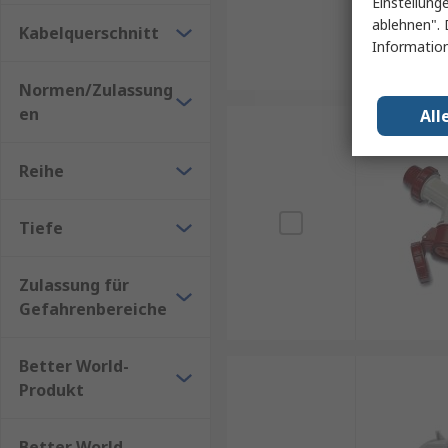
Einstellung
ablehnen". 
Kabelquerschnitt
Information
Normen/Zulassung
en
All
Reihe
Tiefe
Zulassung für
Gefahrenbereiche
Better World-
Produkt
Better World-