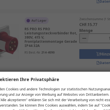
Daten
 Energieverteilungslösungen umzusetzen. Zusätzlich profi
 umweltbewusste Anwendungen unterstützen. Mit Services 
te Lagerhaltung und maximale Verfügbarkeit – ideal für in
Zwischensumme (1 St
Auf Lager
CHF.15.77
RS PRO RS PRO
Menge
Leistungssteckverbinder Rot,
380V, 415 V,
Frontplattenmontage Gerade
IP44 32A
RS Best.-Nr.
214-4090
Hinz
Daten
ektieren Ihre Privatsphäre
Zwischensumme (1 St
Vorübergehend ausverkauft
CHF.93.98
en Cookies und andere Technologien zur statistischen Nutzungsanal
RS PRO RS PRO
Menge
erung und zur Anzeige von Werbung auf Websites von Drittanbietern.
Leistungssteckverbinder Grau,
230V, Wand Gerade IP44 16A
"Alle akzeptieren" erklären Sie sich mit der Verarbeitung von nicht-ess
verstanden. Sie können Ihre Cookies auswählen, indem Sie auf "Cook
RS Best.-Nr.
214-4293