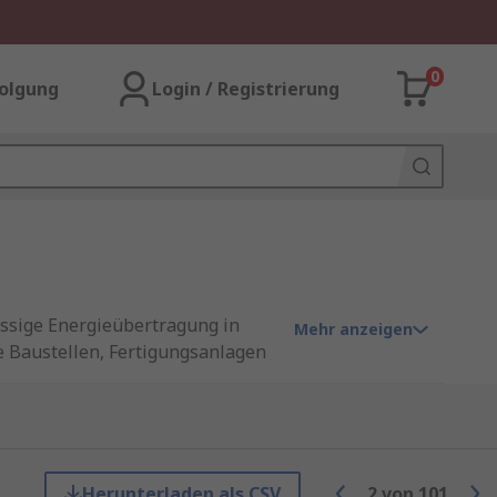
0
olgung
Login / Registrierung
ässige Energieübertragung in
Mehr anzeigen
 Baustellen, Fertigungsanlagen
msteckverbinder, die hohe
Herunterladen als CSV
2
von
101