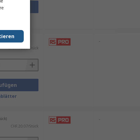
le
ufügen
re
blätter
tieren
ück)
-
CHF.108.53/Stück
ufügen
blätter
ück)
-
CHF.20.07/Stück