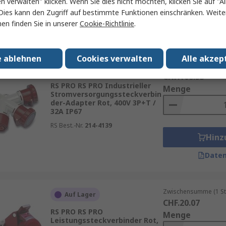
en verwalten" klicken. Wenn Sie dies nicht möchten, klicken Sie auf "Al
Hinz
Dies kann den Zugriff auf bestimmte Funktionen einschränken. Weite
en finden Sie in unserer
Cookie-Richtlinie
.
Daten
e ablehnen
Cookies verwalten
Alle akzep
Zwischensumme (1 St
Auf Lager
CHF.108.53
RS PRO RS PRO Industrieller
Menge
Stromversorgungssteckverbin
der-Adapter Rot, 400V 3P+T /
32A IP67
RS Best.-Nr.
214-4139
Hinz
Daten
Zwischensumme (1 St
Auf Lager
CHF.20.07
RS PRO RS PRO
Menge
Leistungssteckverbinder Rot,