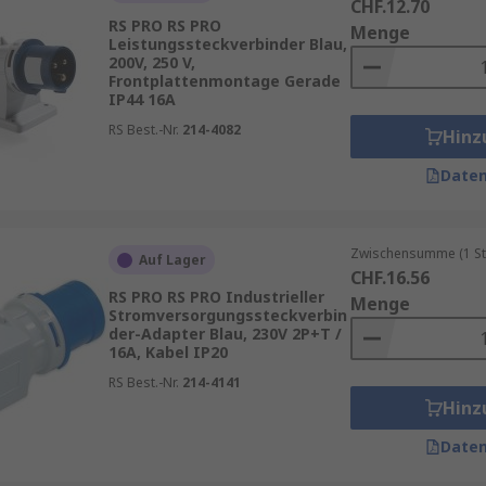
CHF.12.70
RS PRO RS PRO
Menge
Leistungssteckverbinder Blau,
200V, 250 V,
Frontplattenmontage Gerade
IP44 16A
RS Best.-Nr.
214-4082
Hinz
Daten
Zwischensumme (1 St
Auf Lager
CHF.16.56
RS PRO RS PRO Industrieller
Menge
Stromversorgungssteckverbin
der-Adapter Blau, 230V 2P+T /
16A, Kabel IP20
RS Best.-Nr.
214-4141
Hinz
Daten