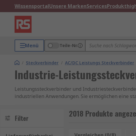
Wissensportal
Unsere Marken
Services
Produkthigh
Menü
Teile-Nr.
/
Steckverbinder
/
AC/DC Leistungs Steckverbinder
Industrie-Leistungssteckve
Leistungssteckverbinder und Industriesteckverbinde
industriellen Anwendungen. Sie ermöglichen eine s
oder Veranstaltungen. Besonders gefragt sind Leistu
Ströme aufnehmen können und gleichzeitig robust so
2018 Produkte angezei
Filter
Wichtige Eigenschaften von Leistungssteckve
Vergleichen (0/8)
Z