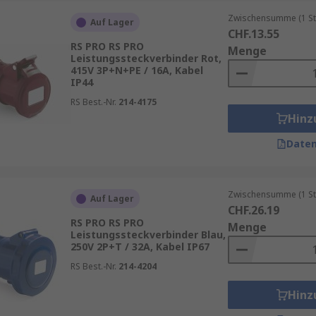
Zwischensumme (1 St
Auf Lager
CHF.13.55
RS PRO RS PRO
Menge
Leistungssteckverbinder Rot,
415V 3P+N+PE / 16A, Kabel
IP44
bindung
RS Best.-Nr.
214-4175
 Wasser
Hinz
Daten
tragung
Zwischensumme (1 St
Auf Lager
CHF.26.19
RS PRO RS PRO
steckverbindern und Hochstromsteckverbindern sollten An
Menge
Leistungssteckverbinder Blau,
reiches Sortiment an hochwertigen Lösungen, darunter ver
250V 2P+T / 32A, Kabel IP67
wendungen. Führende Marken wie
RS PRO
,
Mennekes
,
Schneid
RS Best.-Nr.
214-4204
Qualität, Zuverlässigkeit und hohe Performance in anspruc
Hinz
de Zubehör- und Anschlusskomponenten, wie Verlängerungs