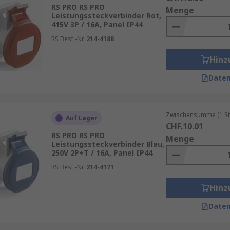
ührungen erhältlich, um unterschiedliche Anforderungen in
RS PRO RS PRO
Menge
Leistungssteckverbinder Rot,
e Stecksysteme zum Einsatz, die speziell für bestimmte 
415V 3P / 16A, Panel IP44
arken Hochstromsteckverbindern.
RS Best.-Nr.
214-4188
Hinz
Daten
ng
rolle und Sicherheit
Zwischensumme (1 St
Auf Lager
nssichere Anwendungen
CHF.10.01
RS PRO RS PRO
Menge
Leistungssteckverbinder Blau,
strielle Fertigungsanlagen, Energieverteilungssysteme, Ve
250V 2P+T / 16A, Panel IP44
ungsstarke Verbindung erforderlich ist.
RS Best.-Nr.
214-4171
Hinz
Daten
robuste Bauweise und hohe Widerstandsfähigkeit gegenübe
 für den Einsatz unter anspruchsvollen Bedingungen entwic