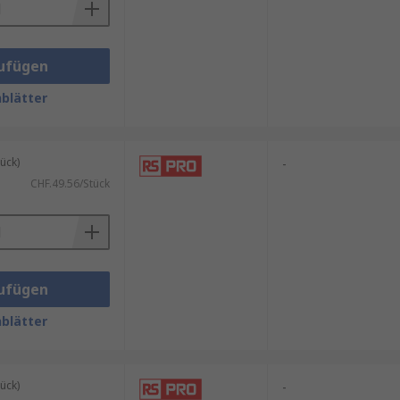
ufügen
blätter
ück)
-
CHF.49.56/Stück
ufügen
blätter
ück)
-