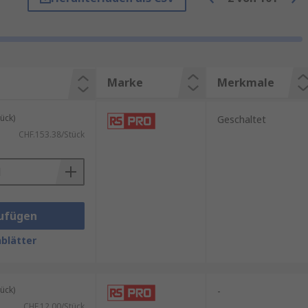
rleisten eine sichere Verbindung
erbinder sind für Anwendungen
ndere Nennstrom, Spannung,
Marke
Merkmale
ück)
Geschaltet
CHF.153.38/Stück
ufügen
blätter
ück)
-
CHF.12.00/Stück