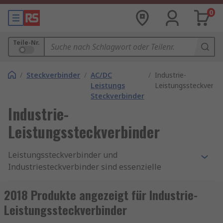
0
Teile-Nr.
/
Steckverbinder
/
AC/DC
/
Industrie-
Leistungs
Leistungssteckverbi
Steckverbinder
Industrie-
Leistungssteckverbinder
Leistungssteckverbinder und
Industriesteckverbinder sind essenzielle
Komponenten für die sichere und zuverlässige
Energieübertragung in industriellen
2018 Produkte angezeigt für Industrie-
Anwendungen. Sie ermöglichen eine stabile
Leistungssteckverbinder
Stromversorgung in anspruchsvollen