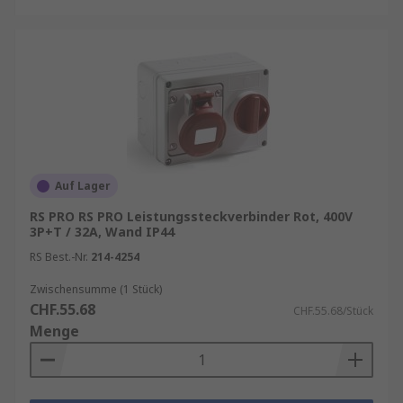
passende Zubehör- und Anschlusskomponenten,
wie Verlängerungskabel, Adapter und weitere
industrielle Steckverbindungssysteme, um
komplette Energieverteilungslösungen
umzusetzen. Zusätzlich profitieren Kunden von
nachhaltigen
Better World
Produkten, die
energieeffiziente und umweltbewusste
Anwendungen unterstützen. Mit Services wie
RS
Procurement Solutions
ermöglicht RS eine
Auf Lager
effiziente Beschaffung, optimierte Lagerhaltung
RS PRO RS PRO Leistungssteckverbinder Rot, 400V
und maximale Verfügbarkeit – ideal für
3P+T / 32A, Wand IP44
industrielle Anwendungen und professionelle
RS Best.-Nr.
214-4254
Installationen.
Zwischensumme (1 Stück)
CHF.55.68
CHF.55.68/Stück
Menge