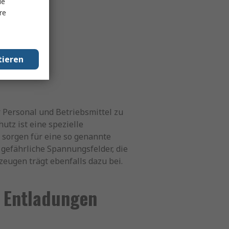
le
re
tieren
igt.
r Personal und Betriebsmittel zu
utz ist eine spezielle
 sorgen für eine so genannte
 gefährliche Spannungsfelder, die
zeugen trägt ebenfalls dazu bei.
n Entladungen