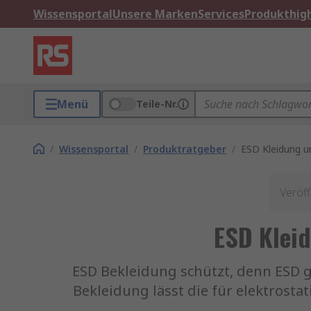
Wissensportal
Unsere Marken
Services
Produkthigh
Menü
Teile-Nr.
/
Wissensportal
/
Produktratgeber
/
ESD Kleidung u
Veröff
ESD Klei
ESD Bekleidung schützt, denn ESD g
Bekleidung lässt die für elektrost