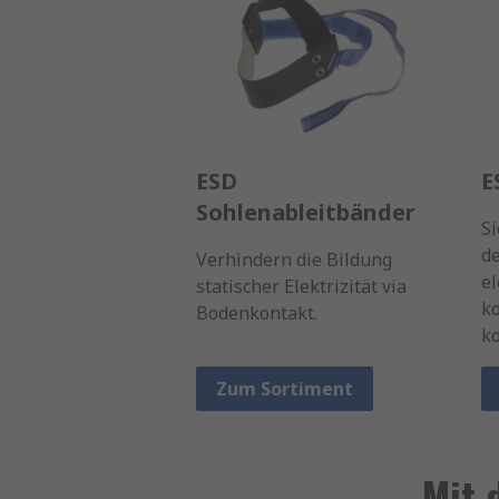
ESD
E
Sohlenableitbänder
Si
d
Verhindern die Bildung
el
statischer Elektrizität via
ko
Bodenkontakt.
ko
Zum Sortiment
Mit 