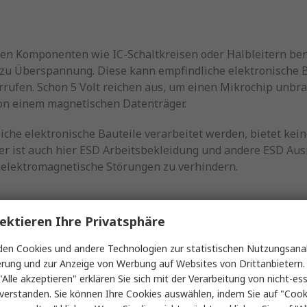
chen Komponenten wie IC-Schaltkreisen oder Halbleitern be
u Überspannung. Diese kann empfindliche elektronische B
rrufen. Schon 5 Volt reichen aus, um einen Mikrochip unb
von einem magnetischen Datenträger.
iche elektronische Bauteile verarbeitet werden, bietet kei
er ist auch hier ESD Arbeitsbekleidung und andere ESD Aus
elektromagnetische Störungen zu verhindern.
ektieren Ihre Privatsphäre
t man elektrostatischer Aufla
en Cookies und andere Technologien zur statistischen Nutzungsanal
erung und zur Anzeige von Werbung auf Websites von Drittanbietern.
"Alle akzeptieren" erklären Sie sich mit der Verarbeitung von nicht-ess
 sind recht einfach. Die folgenden Maßnahmen können auc
verstanden. Sie können Ihre Cookies auswählen, indem Sie auf "Cook