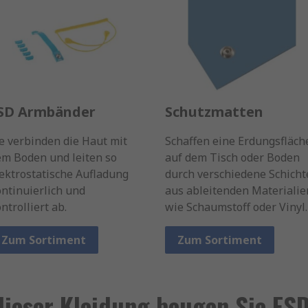
SD Armbänder
Schutzmatten
e verbinden die Haut mit
Schaffen eine Erdungsfläch
em Boden und leiten so
auf dem Tisch oder Boden
ektrostatische Aufladung
durch verschiedene Schicht
ntinuierlich und
aus ableitenden Materialie
ntrolliert ab.
wie Schaumstoff oder Vinyl.
Zum Sortiment
Zum Sortiment
dieser Kleidung beugen Sie ESD