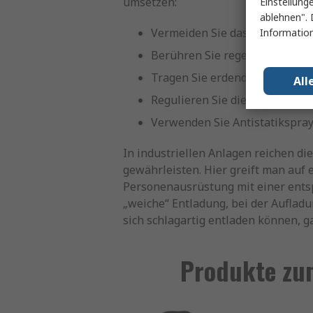
umsetzen:
Einstellung
ablehnen". 
Vermeiden Sie das Tragen von 
Information
Berühren Sie regelmäßig geer
Tragen Sie erdende Schuhe ohn
All
Regulieren Sie die Luftfeuchti
Verwenden Sie Antistatikspray
In industriellen Anlagen reichen di
gewährleisten. Hier greift man auf e
Personenausrüstung mit einer ents
„weiche“ Entladung, bei der Aufladu
sich schlagartig entladen können, g
Produkte zum