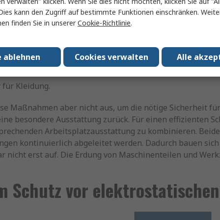
en verwalten" klicken. Wenn Sie dies nicht möchten, klicken Sie auf "Al
Dies kann den Zugriff auf bestimmte Funktionen einschränken. Weite
Kleidung aus synthetischen Stoffen.
en finden Sie in unserer
Cookie-Richtlinie
.
dete Gegenstände wie Heizkörper.
e Kunststoffsohlen, sondern aus besser leitenden Stoffen.
e ablehnen
Cookies verwalten
Alle akzep
gkeit im Raum, da trockene Luft statische Aufladung begünst
 für Kleidung.
ese Maßnahmen aber nicht aus, um die nötige Sicherheit fü
ine besondere Ausstattung zurück. Für einen effizienten Sch
prechenden Arbeitsplatzausstattung zu kombinieren. Beide
ngen kontinuierlich abgeleitet werden. Dadurch bauen sich
ar nicht erst auf. Die Erdung von Maschinenteilen und Werk
 Schutz vor elektrostatische