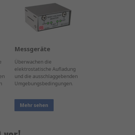
Messgeräte
e
Überwachen die
elektrostatische Aufladung
en
und die ausschlaggebenden
n
Umgebungsbedingungen.
Mehr sehen
 vor!