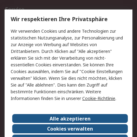
Service
Wir respektieren Ihre Privatsphäre
Value Added Services
Lieferlösungen
Rücksendungen
Kontakt
Wir verwenden Cookies und andere Technologien zur
Hilfe
statistischen Nutzungsanalyse, zur Personalisierung und
zur Anzeige von Werbung auf Websites von
Drittanbietern. Durch Klicken auf "Alle akzeptieren"
Rechtliches
erklären Sie sich mit der Verarbeitung von nicht-
AGB
Datenschutz
essentiellen Cookies einverstanden. Sie können Ihre
Cookies auswählen, indem Sie auf "Cookie Einstellungen
Cookie-Richtlinie
Zahlungsbedingungen
verwalten" klicken. Wenn Sie dies nicht möchten, klicken
Copyright/Impressum
Sie auf "Alle ablehnen". Dies kann den Zugriff auf
bestimmte Funktionen einschränken. Weitere
Über RS
Informationen finden Sie in unserer
Cookie-Richtlinie
.
Unternehmen
RS weltweit
Karriere bei RS
Nachhaltigkeit
Alle akzeptieren
Qualität/Umwelt/Zertifikate
Presse-Center
Cookies verwalten
Event-Center