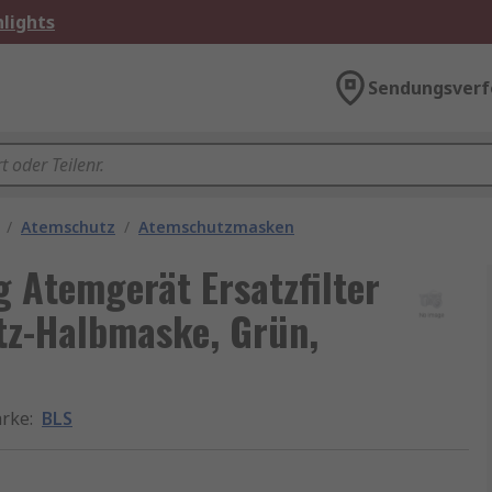
lights
Sendungsverf
/
Atemschutz
/
Atemschutzmasken
Atemgerät Ersatzfilter
tz-Halbmaske, Grün,
rke
:
BLS