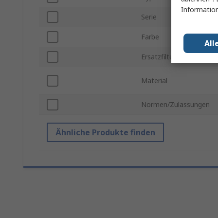
Information
Serie
Farbe
All
Ersatzfilter inkludiert
Material
Normen/Zulassungen
Ähnliche Produkte finden