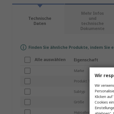
Mehr Infos
Technische
und
Daten
technische
Dokumente
Finden Sie ähnliche Produkte, indem Sie 
Alle auswählen
Eigenschaft
Marke
Wir resp
Produkt Typ
Wir verwend
Personalisi
Subtyp
Klicken auf 
Größe
Cookies ein
Einstellung
Hypoallergen
ablehnen". 