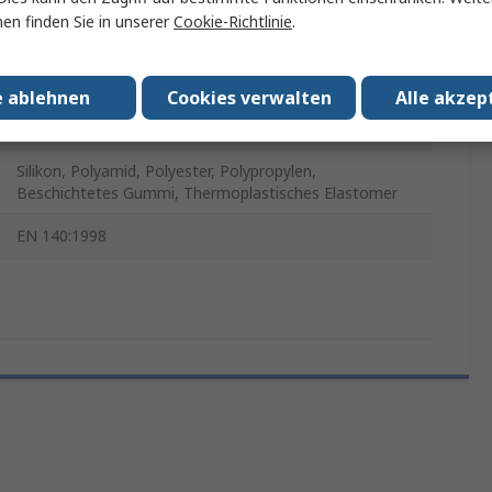
en finden Sie in unserer
Cookie-Richtlinie
.
BLS 4000next
Grün, Schwarz
e ablehnen
Cookies verwalten
Alle akzep
Ja
Silikon, Polyamid, Polyester, Polypropylen,
Beschichtetes Gummi, Thermoplastisches Elastomer
EN 140:1998