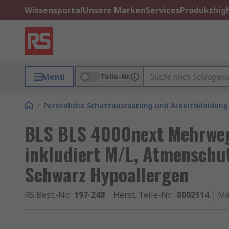
Wissensportal
Unsere Marken
Services
Produkthigh
Menü
Teile-Nr.
/
Persönliche Schutzausrüstung und Arbeitskleidung
BLS BLS 4000next Mehrweg 
inkludiert M/L, Atmenschu
Schwarz Hypoallergen
RS Best.-Nr.
:
197-248
Herst. Teile-Nr.
:
8002114
Ma