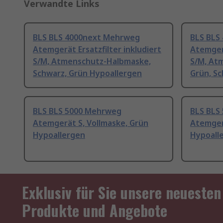
Verwandte Links
BLS BLS 4000next Mehrweg
BLS BLS
Atemgerät Ersatzfilter inkludiert
Atemgerä
S/M, Atmenschutz-Halbmaske,
S/M, At
Schwarz, Grün Hypoallergen
Grün, S
BLS BLS 5000 Mehrweg
BLS BLS
Atemgerät S, Vollmaske, Grün
Atemger
Hypoallergen
Hypoall
Exklusiv für Sie unsere neuesten
Produkte und Angebote