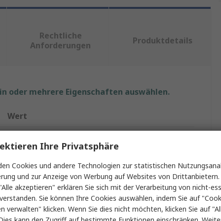
Rechtliche
Produktdetails
Anforderungen
ein oder mehrere Eigenschaften auswählen.
Wert
BLS
ektieren Ihre Privatsphäre
Mehrweg Atemgerät
en Cookies und andere Technologien zur statistischen Nutzungsanal
erung und zur Anzeige von Werbung auf Websites von Drittanbietern.
Atmenschutz-Halbmaske
"Alle akzeptieren" erklären Sie sich mit der Verarbeitung von nicht-ess
M/L
verstanden. Sie können Ihre Cookies auswählen, indem Sie auf "Cook
en verwalten" klicken. Wenn Sie dies nicht möchten, klicken Sie auf "Al
Ja
Dies kann den Zugriff auf bestimmte Funktionen einschränken. Weite