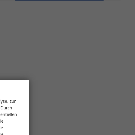
yse, zur
 Durch
entiellen
ie
le
re