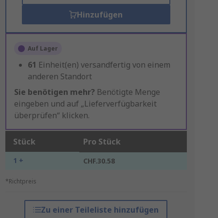
Hinzufügen
Auf Lager
61
Einheit(en) versandfertig von einem
anderen Standort
Sie benötigen mehr?
Benötigte Menge
eingeben und auf „Lieferverfügbarkeit
überprüfen“ klicken.
Stück
Pro Stück
1 +
CHF.30.58
*Richtpreis
Zu einer Teileliste hinzufügen