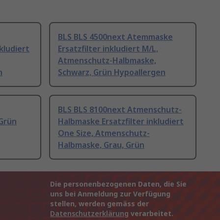
BLS BLS 4500next Atemmaske
kludiert
Ersatzfilter inkludiert M/L,
Atmenschutz-Halbmaske,
n
Schwarz, Grün Hypoallergen
BLS BLS 8100next Atmenschutz-
 Grün
Halbmaske Ersatzfilter inkludiert
One Size, Atmenschutz-
Halbmaske, Grau, Grün
Die personenbezogenen Daten, die Sie
uns bei Anmeldung zur Verfügung
stellen, werden gemäss der
Datenschutzerklärung
verarbeitet.