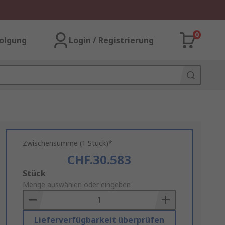
0
olgung
Login / Registrierung
Zwischensumme (1 Stück)*
CHF.30.583
Add
Stück
to
Menge auswählen oder eingeben
Basket
Lieferverfügbarkeit überprüfen