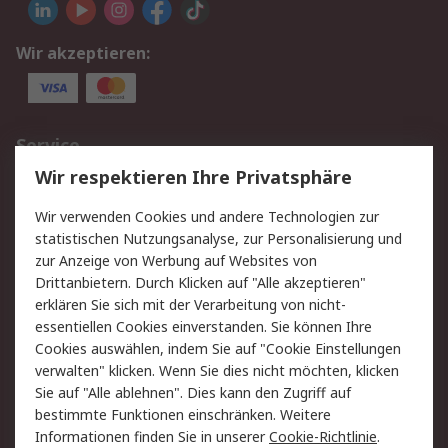
Wir akzeptieren:
Service
Wir respektieren Ihre Privatsphäre
Value Added Services
Lieferlösungen
Rücksendungen
Kontakt
Wir verwenden Cookies und andere Technologien zur
Hilfe
statistischen Nutzungsanalyse, zur Personalisierung und
zur Anzeige von Werbung auf Websites von
Drittanbietern. Durch Klicken auf "Alle akzeptieren"
Rechtliches
erklären Sie sich mit der Verarbeitung von nicht-
AGB
Datenschutz
essentiellen Cookies einverstanden. Sie können Ihre
Cookies auswählen, indem Sie auf "Cookie Einstellungen
Cookie-Richtlinie
Zahlungsbedingungen
verwalten" klicken. Wenn Sie dies nicht möchten, klicken
Copyright/Impressum
Sie auf "Alle ablehnen". Dies kann den Zugriff auf
bestimmte Funktionen einschränken. Weitere
Über RS
Informationen finden Sie in unserer
Cookie-Richtlinie
.