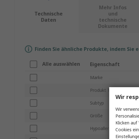
Mehr Infos
Technische
und
Daten
technische
Dokumente
Finden Sie ähnliche Produkte, indem Sie 
Alle auswählen
Eigenschaft
Marke
Produkt Typ
Wir resp
Subtyp
Wir verwend
Größe
Personalisi
Klicken auf 
Hypoallergen
Cookies ein
Einstellung