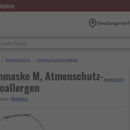
lights
Sendungsverf
/
Atemschutz
/
Atemschutzmasken
mmaske M, Atmenschutz-
oallergen
rke
:
Moldex