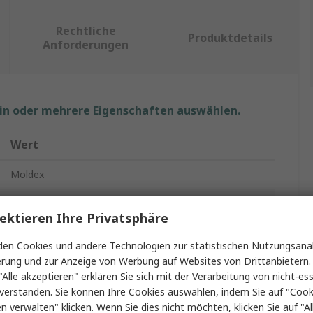
Rechtliche
Produktdetails
Anforderungen
ein oder mehrere Eigenschaften auswählen.
Wert
Moldex
Atemmaske
ektieren Ihre Privatsphäre
Atmenschutz-Halbmaske
en Cookies und andere Technologien zur statistischen Nutzungsanal
M
erung und zur Anzeige von Werbung auf Websites von Drittanbietern.
"Alle akzeptieren" erklären Sie sich mit der Verarbeitung von nicht-ess
Ja
verstanden. Sie können Ihre Cookies auswählen, indem Sie auf "Cook
en verwalten" klicken. Wenn Sie dies nicht möchten, klicken Sie auf "Al