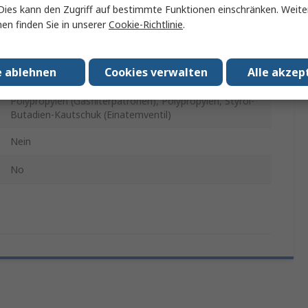
Compact Mask
Dies kann den Zugriff auf bestimmte Funktionen einschränken. Weite
en finden Sie in unserer
Cookie-Richtlinie
.
Weiß, Grau
Polyethylen, Lycra, Synthetischer Gummi
e ablehnen
Cookies verwalten
Alle akzep
(Ausatmungsventil), Thermoplastisches Elastomer
(Gesichtsmaske), Polyester, Aktivkohle (Gasfilter),
Polypropylen (Gasfilterpatronen), Polypropylen, Styrol-
Butadien-Kautschuk (Einatemventil)
Nein
No