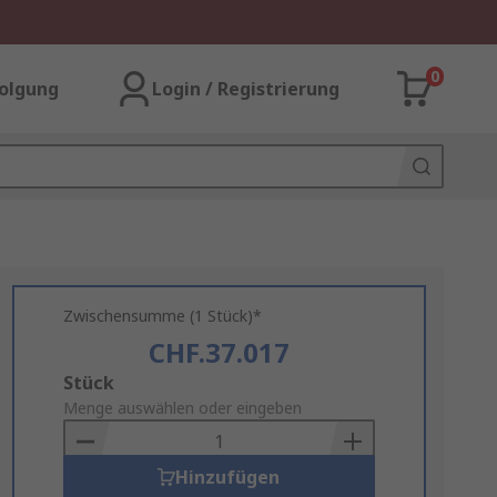
0
olgung
Login / Registrierung
Zwischensumme (1 Stück)*
CHF.37.017
Add
Stück
to
Menge auswählen oder eingeben
Basket
Hinzufügen