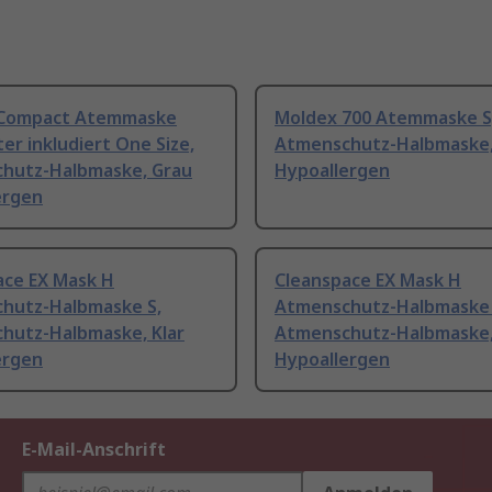
 Compact Atemmaske
Moldex 700 Atemmaske S
lter inkludiert One Size,
Atmenschutz-Halbmaske,
hutz-Halbmaske, Grau
Hypoallergen
ergen
ace EX Mask H
Cleanspace EX Mask H
hutz-Halbmaske S,
Atmenschutz-Halbmaske
hutz-Halbmaske, Klar
Atmenschutz-Halbmaske,
ergen
Hypoallergen
E-Mail-Anschrift