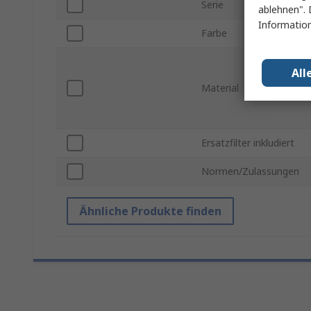
Serie
ablehnen". 
Information
Farbe
All
Material
Ersatzfilter inkludiert
Normen/Zulassungen
Ähnliche Produkte finden