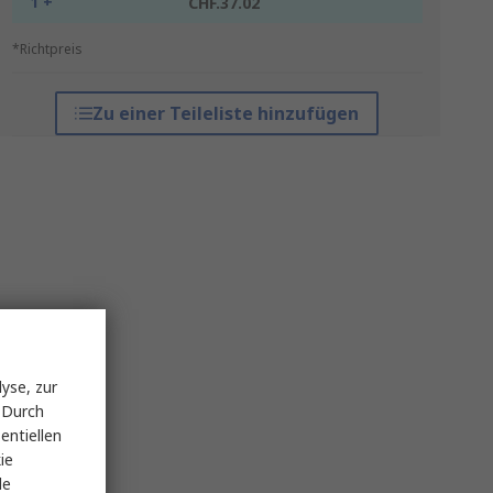
1 +
CHF.37.02
*Richtpreis
Zu einer Teileliste hinzufügen
yse, zur
 Durch
entiellen
ie
le