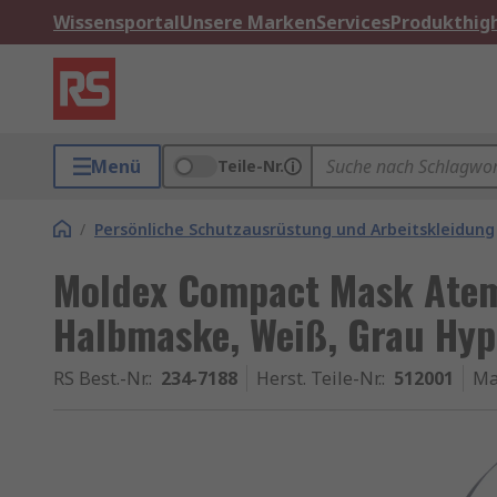
Wissensportal
Unsere Marken
Services
Produkthigh
Menü
Teile-Nr.
/
Persönliche Schutzausrüstung und Arbeitskleidung
Moldex Compact Mask Ate
Halbmaske, Weiß, Grau Hyp
RS Best.-Nr.
:
234-7188
Herst. Teile-Nr.
:
512001
Ma