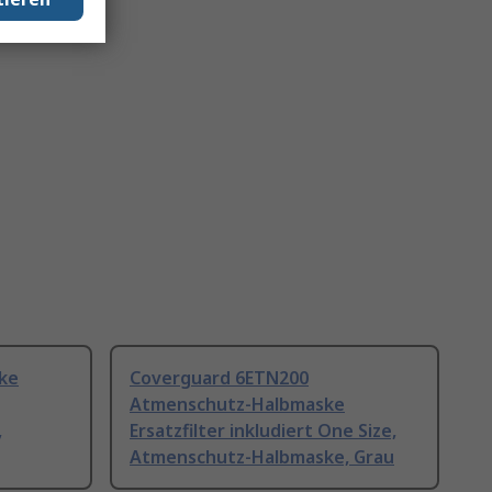
ke
Coverguard 6ETN200
Atmenschutz-Halbmaske
,
Ersatzfilter inkludiert One Size,
Atmenschutz-Halbmaske, Grau