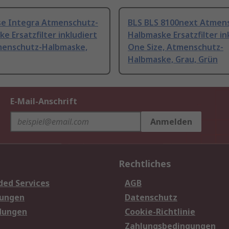
pse Integra Atmenschutz-
BLS BLS 8100next Atmen
e Ersatzfilter inkludiert
Halbmaske Ersatzfilter in
menschutz-Halbmaske,
One Size, Atmenschutz-
Halbmaske, Grau, Grün
E-Mail-Anschrift
Anmelden
Rechtliches
ded Services
AGB
sungen
Datenschutz
dungen
Cookie-Richtlinie
Zahlungsbedingungen