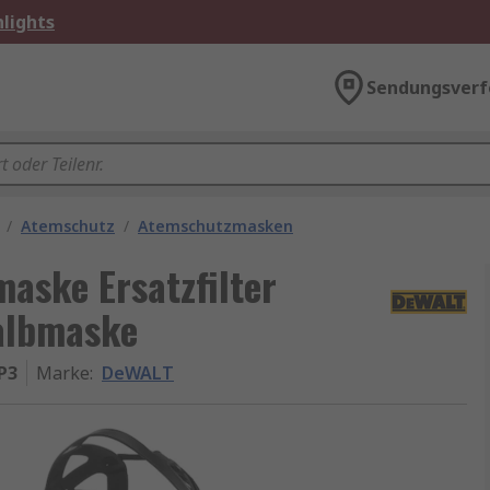
lights
Sendungsverf
/
Atemschutz
/
Atemschutzmasken
ske Ersatzfilter
albmaske
P3
Marke
:
DeWALT