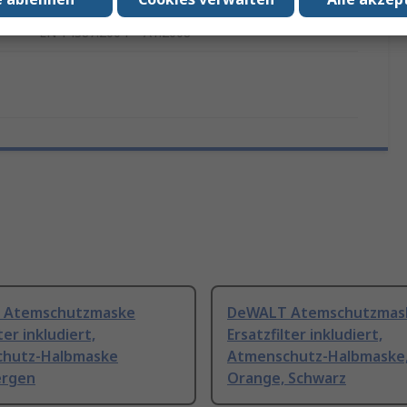
EN 14387:2004 + A1:2008
 Atemschutzmaske
DeWALT Atemschutzmas
ter inkludiert,
Ersatzfilter inkludiert,
hutz-Halbmaske
Atmenschutz-Halbmaske
ergen
Orange, Schwarz