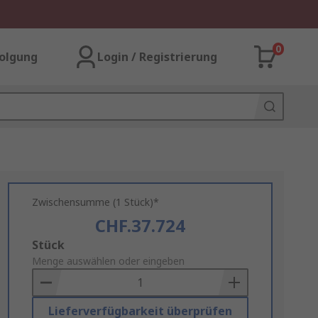
0
olgung
Login / Registrierung
Zwischensumme (1 Stück)*
CHF.37.724
Add
Stück
to
Menge auswählen oder eingeben
Basket
Lieferverfügbarkeit überprüfen