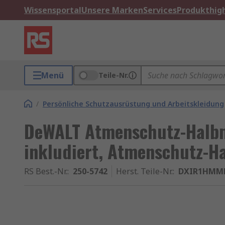
Wissensportal
Unsere Marken
Services
Produkthigh
Menü
Teile-Nr.
/
Persönliche Schutzausrüstung und Arbeitskleidung
DeWALT Atmenschutz-Halbma
inkludiert, Atmenschutz-H
RS Best.-Nr.
:
250-5742
Herst. Teile-Nr.
:
DXIR1HMM