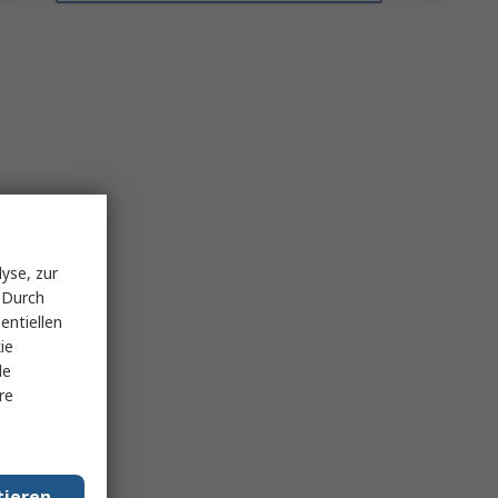
yse, zur
 Durch
entiellen
ie
le
re
tieren