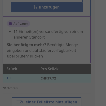
Hinzufügen
Auf Lager
11
Einheit(en) versandfertig von einem
anderen Standort
Sie benötigen mehr?
Benötigte Menge
eingeben und auf „Lieferverfügbarkeit
überprüfen“ klicken.
Stück
Pro Stück
1 +
CHF.37.72
*Richtpreis
Zu einer Teileliste hinzufügen