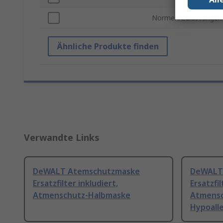
Normen/Zulassungen
Ähnliche Produkte finden
Verwandte Links
DeWALT Atemschutzmaske
DeWALT
Ersatzfilter inkludiert,
Ersatzfil
Atmenschutz-Halbmaske
Atmensc
Hypoall