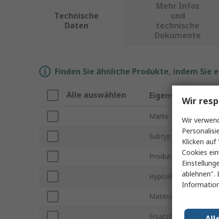
Mehr Infos
Technische
und
Daten
technische
Dokumente
Finden Sie ähnliche Produkte, indem Sie 
Alle auswählen
Eigenschaft
Wir resp
Marke
Wir verwend
Personalisi
Subtyp
Klicken auf 
Cookies ein
Produkt Typ
Einstellung
ablehnen". 
Hypoallergen
Information
Material
Ersatzfilter inkludiert
All