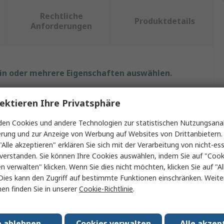
Rechtliche
Produktdetails
Anforderungen
ein oder mehrere Eigenschaften auswählen.
Wert
ektieren Ihre Privatsphäre
DeWALT
en Cookies und andere Technologien zur statistischen Nutzungsanal
erung und zur Anzeige von Werbung auf Websites von Drittanbietern.
Atmenschutz-Halbmaske
"Alle akzeptieren" erklären Sie sich mit der Verarbeitung von nicht-ess
verstanden. Sie können Ihre Cookies auswählen, indem Sie auf "Cook
Atmenschutz-Halbmaske
en verwalten" klicken. Wenn Sie dies nicht möchten, klicken Sie auf "Al
Dies kann den Zugriff auf bestimmte Funktionen einschränken. Weite
Nein
en finden Sie in unserer
Cookie-Richtlinie
.
Silikon, Thermoplastisches Elastomer, Latexfrei
Ja
e ablehnen
Cookies verwalten
Alle akzep