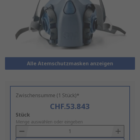
Alle Atemschutzmasken anzeigen
Zwischensumme (1 Stück)*
CHF.53.843
Add
Stück
to
Menge auswählen oder eingeben
Basket