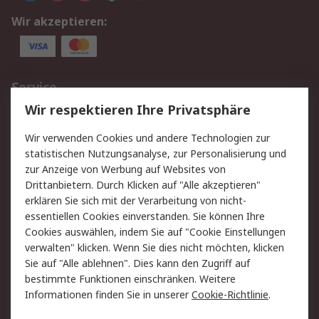
Wir akzeptieren:
Service
Wir respektieren Ihre Privatsphäre
Value Added Services
Lieferlösungen
Rücksendungen
Kontakt
Wir verwenden Cookies und andere Technologien zur
Hilfe
statistischen Nutzungsanalyse, zur Personalisierung und
zur Anzeige von Werbung auf Websites von
Drittanbietern. Durch Klicken auf "Alle akzeptieren"
Rechtliches
erklären Sie sich mit der Verarbeitung von nicht-
AGB
Datenschutz
essentiellen Cookies einverstanden. Sie können Ihre
Cookies auswählen, indem Sie auf "Cookie Einstellungen
Cookie-Richtlinie
Zahlungsbedingungen
verwalten" klicken. Wenn Sie dies nicht möchten, klicken
Copyright/Impressum
Sie auf "Alle ablehnen". Dies kann den Zugriff auf
bestimmte Funktionen einschränken. Weitere
Über RS
Informationen finden Sie in unserer
Cookie-Richtlinie
.