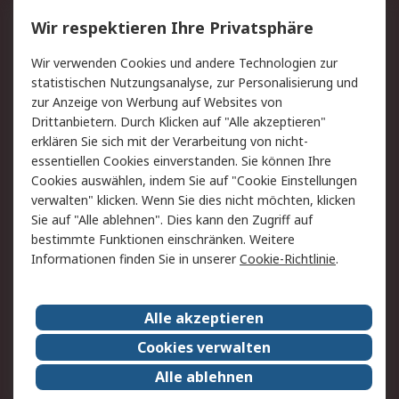
Wir respektieren Ihre Privatsphäre
Value Added Services
Lieferlösungen
Rücksendungen
Kontakt
Wir verwenden Cookies und andere Technologien zur
Hilfe
statistischen Nutzungsanalyse, zur Personalisierung und
zur Anzeige von Werbung auf Websites von
Drittanbietern. Durch Klicken auf "Alle akzeptieren"
Rechtliches
erklären Sie sich mit der Verarbeitung von nicht-
AGB
Datenschutz
essentiellen Cookies einverstanden. Sie können Ihre
Cookies auswählen, indem Sie auf "Cookie Einstellungen
Cookie-Richtlinie
Zahlungsbedingungen
verwalten" klicken. Wenn Sie dies nicht möchten, klicken
Copyright/Impressum
Sie auf "Alle ablehnen". Dies kann den Zugriff auf
bestimmte Funktionen einschränken. Weitere
Über RS
Informationen finden Sie in unserer
Cookie-Richtlinie
.
Unternehmen
RS weltweit
Karriere bei RS
Nachhaltigkeit
Alle akzeptieren
Qualität/Umwelt/Zertifikate
Presse-Center
Cookies verwalten
Event-Center
Alle ablehnen