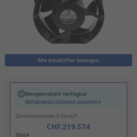
Alle Axiallüfter anzeigen
Mengenrabatt verfügbar
Mengenpreis-Optionen anzeigen
Zwischensumme (1 Stück)*
CHF.219.574
Add
Stück