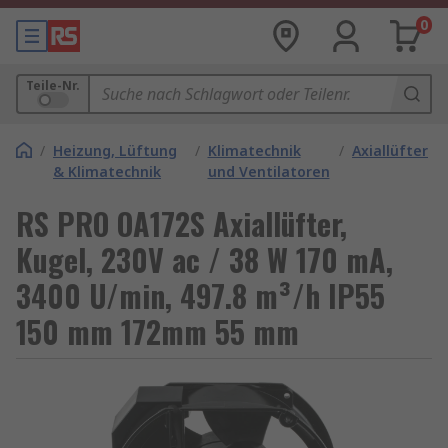
0
Teile-Nr.
/
Heizung, Lüftung
/
Klimatechnik
/
Axiallüfter
& Klimatechnik
und Ventilatoren
RS PRO OA172S Axiallüfter,
Kugel, 230V ac / 38 W 170 mA,
3400 U/min, 497.8 m³/h IP55
150 mm 172mm 55 mm