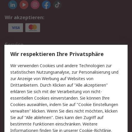
Wir akzeptieren:
Service
Wir respektieren Ihre Privatsphäre
Value Added Services
Lieferlösungen
Rücksendungen
Kontakt
Wir verwenden Cookies und andere Technologien zur
Hilfe
statistischen Nutzungsanalyse, zur Personalisierung und
zur Anzeige von Werbung auf Websites von
Drittanbietern. Durch Klicken auf "Alle akzeptieren"
Rechtliches
erklären Sie sich mit der Verarbeitung von nicht-
AGB
Datenschutz
essentiellen Cookies einverstanden. Sie können Ihre
Cookies auswählen, indem Sie auf "Cookie Einstellungen
Cookie-Richtlinie
Zahlungsbedingungen
verwalten" klicken. Wenn Sie dies nicht möchten, klicken
Copyright/Impressum
Sie auf "Alle ablehnen". Dies kann den Zugriff auf
bestimmte Funktionen einschränken. Weitere
Über RS
Informationen finden Sie in unserer
Cookie-Richtlinie
.