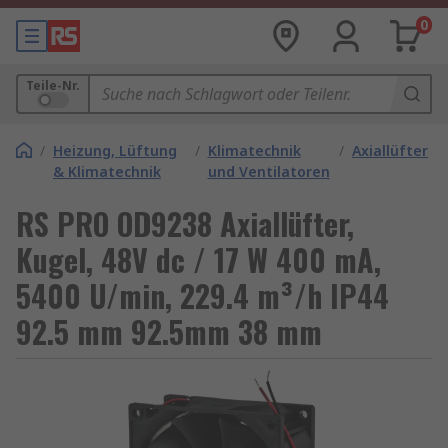
0
Teile-Nr.
/
Heizung, Lüftung
/
Klimatechnik
/
Axiallüfter
& Klimatechnik
und Ventilatoren
RS PRO OD9238 Axiallüfter,
Kugel, 48V dc / 17 W 400 mA,
5400 U/min, 229.4 m³/h IP44
92.5 mm 92.5mm 38 mm