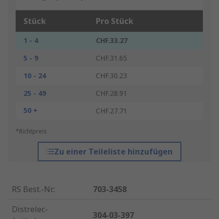
Stück
Pro Stück
1 - 4
CHF.33.27
5 - 9
CHF.31.65
10 - 24
CHF.30.23
25 - 49
CHF.28.91
50 +
CHF.27.71
*Richtpreis
Zu einer Teileliste hinzufügen
RS Best.-Nr.
:
703-3458
Distrelec-
304-03-397