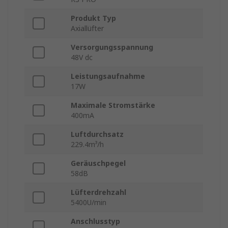
Produkt Typ
Axiallüfter
Versorgungsspannung
48V dc
Leistungsaufnahme
17W
Maximale Stromstärke
400mA
Luftdurchsatz
229.4m³/h
Geräuschpegel
58dB
Lüfterdrehzahl
5400U/min
Anschlusstyp