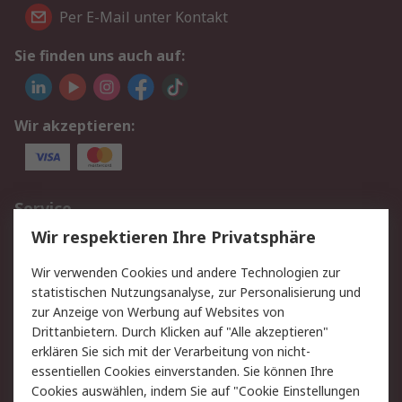
Per E-Mail unter Kontakt
Sie finden uns auch auf:
Wir akzeptieren:
Service
Wir respektieren Ihre Privatsphäre
Value Added Services
Lieferlösungen
Rücksendungen
Kontakt
Wir verwenden Cookies und andere Technologien zur
Hilfe
statistischen Nutzungsanalyse, zur Personalisierung und
zur Anzeige von Werbung auf Websites von
Drittanbietern. Durch Klicken auf "Alle akzeptieren"
Rechtliches
erklären Sie sich mit der Verarbeitung von nicht-
AGB
Datenschutz
essentiellen Cookies einverstanden. Sie können Ihre
Cookies auswählen, indem Sie auf "Cookie Einstellungen
Cookie-Richtlinie
Zahlungsbedingungen