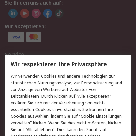
Sie finden uns auch auf:
Wir akzeptieren:
Service
Wir respektieren Ihre Privatsphäre
Value Added Services
Lieferlösungen
Rücksendungen
Kontakt
Wir verwenden Cookies und andere Technologien zur
Hilfe
statistischen Nutzungsanalyse, zur Personalisierung und
zur Anzeige von Werbung auf Websites von
Drittanbietern. Durch Klicken auf "Alle akzeptieren"
Rechtliches
erklären Sie sich mit der Verarbeitung von nicht-
AGB
Datenschutz
essentiellen Cookies einverstanden. Sie können Ihre
Cookies auswählen, indem Sie auf "Cookie Einstellungen
Cookie-Richtlinie
Zahlungsbedingungen
verwalten" klicken. Wenn Sie dies nicht möchten, klicken
Copyright/Impressum
Sie auf "Alle ablehnen". Dies kann den Zugriff auf