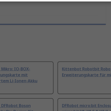
 Mikro: IO-BOX-
Kittenbot Robotbit Robo
rungskarte mit
Erweiterungskarte für mi
ertem Li-Ionen-Akku
 DFRobot Boson
DFRobot micro:bit Enclos