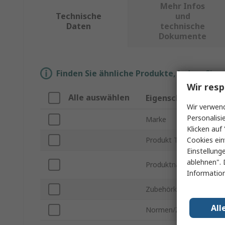
Mehr Infos
Technische
und
Daten
technische
Dokumente
Finden Sie ähnliche Produkte, indem Sie 
Wir resp
Alle auswählen
Eigenschaft
Wir verwend
Personalisi
Marke
Klicken auf 
Cookies ein
Produkt Typ
Einstellung
ablehnen". 
Produktname
Information
Zubehörkategorie
All
Normen/Zulassungen