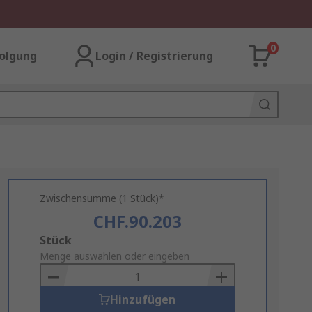
0
olgung
Login / Registrierung
Zwischensumme (1 Stück)*
CHF.90.203
Add
Stück
to
Menge auswählen oder eingeben
Basket
Hinzufügen