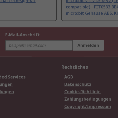
chafts-Design-Kit
micro:bit V1, V1.5 & V2 (L
compatible) - FIT0533 BB
micro:bit Gehäuse ABS, Kl
E-Mail-Anschrift
Anmelden
Rechtliches
ded Services
AGB
sungen
Datenschutz
dungen
Cookie-Richtlinie
Zahlungsbedingungen
Copyright/Impressum