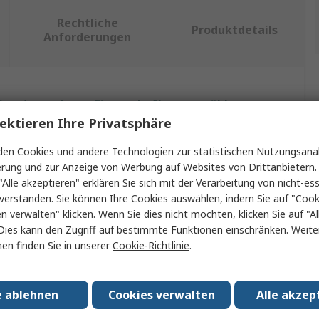
Rechtliche
Produktdetails
Anforderungen
ein oder mehrere Eigenschaften auswählen.
ektieren Ihre Privatsphäre
Wert
en Cookies und andere Technologien zur statistischen Nutzungsanal
erung und zur Anzeige von Werbung auf Websites von Drittanbietern.
DFRobot
"Alle akzeptieren" erklären Sie sich mit der Verarbeitung von nicht-ess
verstanden. Sie können Ihre Cookies auswählen, indem Sie auf "Cook
BBC Micro:bit-Zusatzmodul
en verwalten" klicken. Wenn Sie dies nicht möchten, klicken Sie auf "Al
DFRobot Umweltwissenschaft-Erweiterungskarte für
Dies kann den Zugriff auf bestimmte Funktionen einschränken. Weite
Micro:bit V2.0
en finden Sie in unserer
Cookie-Richtlinie
.
Platine
e ablehnen
Cookies verwalten
Alle akzep
No