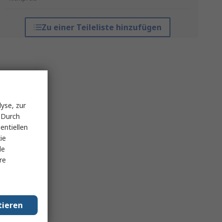
Zu einer Teileliste hinzufügen
yse, zur
 Durch
entiellen
ie
le
re
tieren