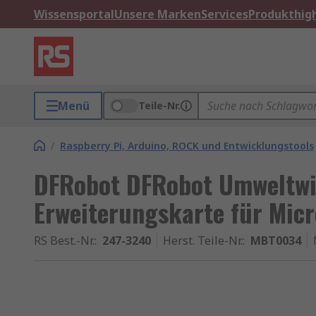
Wissensportal
Unsere Marken
Services
Produkthigh
Menü
Teile-Nr.
/
Raspberry Pi, Arduino, ROCK und Entwicklungstools
DFRobot DFRobot Umweltwi
Erweiterungskarte für Micr
RS Best.-Nr.
:
247-3240
Herst. Teile-Nr.
:
MBT0034