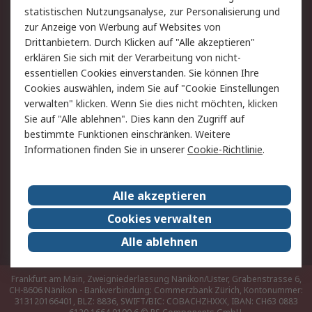
Hilfe
statistischen Nutzungsanalyse, zur Personalisierung und
zur Anzeige von Werbung auf Websites von
Drittanbietern. Durch Klicken auf "Alle akzeptieren"
Rechtliches
erklären Sie sich mit der Verarbeitung von nicht-
AGB
Datenschutz
essentiellen Cookies einverstanden. Sie können Ihre
Cookies auswählen, indem Sie auf "Cookie Einstellungen
Cookie-Richtlinie
Zahlungsbedingungen
verwalten" klicken. Wenn Sie dies nicht möchten, klicken
Copyright/Impressum
Sie auf "Alle ablehnen". Dies kann den Zugriff auf
bestimmte Funktionen einschränken. Weitere
Über RS
Informationen finden Sie in unserer
Cookie-Richtlinie
.
Unternehmen
RS weltweit
Karriere bei RS
Nachhaltigkeit
Alle akzeptieren
Qualität/Umwelt/Zertifikate
Presse-Center
Cookies verwalten
Event-Center
Alle ablehnen
Frankfurt am Main, Zweigniederlassung Nänikon/Uster, Grabenstrasse 6,
CH-8606 Nänikon - Bankverbindung: Commerzbank Zürich, Kontonummer:
313120166401, BLZ: 8836, SWIFT/BIC: COBACHZHXXX, IBAN: CH63 0883