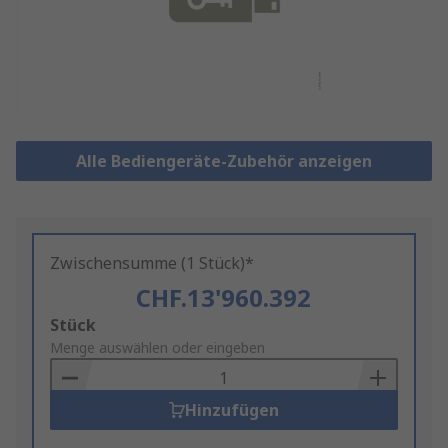
Alle Bediengeräte-Zubehör anzeigen
Zwischensumme (1 Stück)*
CHF.13'960.392
Add
Stück
to
Menge auswählen oder eingeben
Basket
Hinzufügen