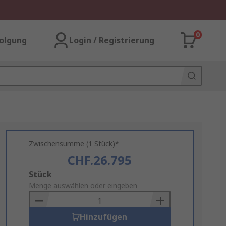
0
olgung
Login / Registrierung
Zwischensumme (1 Stück)*
CHF.26.795
Add
Stück
to
Menge auswählen oder eingeben
Basket
Hinzufügen