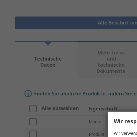
Alle Beschrift
Mehr Infos
Technische
und
Daten
technische
Dokumente
Finden Sie ähnliche Produkte, indem Sie 
Alle auswählen
Eigenschaft
Wir resp
Marke
Wir verwend
Produkt Typ