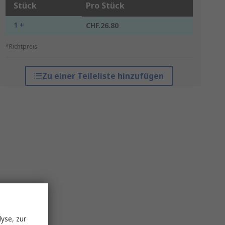
Stück
Pro Stück
1 +
CHF.26.80
*Richtpreis
Zu einer Teileliste hinzufügen
yse, zur