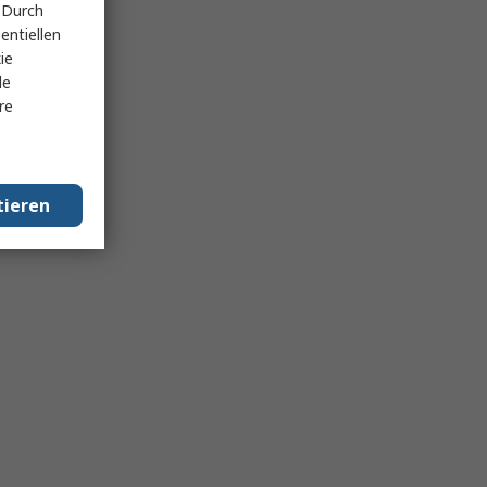
 Durch
entiellen
ie
le
re
tieren