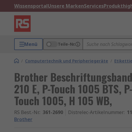
Wissensportal
Unsere Marken
Services
Produkthigh
Menü
Teile-Nr.
/
Computertechnik und Peripheriegeräte
/
Etikett
Brother Beschriftungsband
210 E, P-Touch 1005 BTS, P
Touch 1005, H 105 WB,
RS Best.-Nr.
:
361-2690
Distrelec-Artikelnummer
:
11
Brother