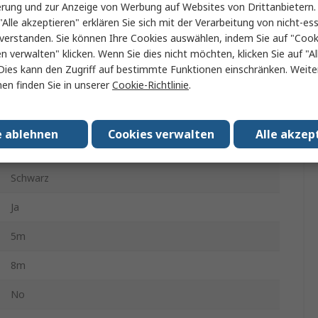
erung und zur Anzeige von Werbung auf Websites von Drittanbietern.
"Alle akzeptieren" erklären Sie sich mit der Verarbeitung von nicht-ess
12mm
verstanden. Sie können Ihre Cookies auswählen, indem Sie auf "Cook
P-Touch 210 E, P-Touch 1005 BTS, P-Touch 1250, Serie
en verwalten" klicken. Wenn Sie dies nicht möchten, klicken Sie auf "Al
P-Touch 1005, H 105 WB, P-Touch 1280, P-Touch 900 F,
Dies kann den Zugriff auf bestimmte Funktionen einschränken. Weite
H 107 B, H 101 GB, P-Touch 340 C, H 100 R, P-Touch
en finden Sie in unserer
Cookie-Richtlinie
.
1000, P-Touch 300, H 200, E 550 W VP, P-Touch 1200, H
105, P-Touch 18 R, P-Touch 1850, P-Touch 200, P-
Touch 900, P-Touch 550, H 100 LB, P-Touch 1010
e ablehnen
Cookies verwalten
Alle akzep
Fluoreszentgelb
Schwarz
Ja
5m
8m
No