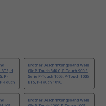
and
Brother Beschriftungsband Weiß
 BTS, H
für P-Touch 340 C, P-Touch 900 F,
5, P-
Serie P-Touch 1005, P-Touch 1005
 P-Touch
BTS, P-Touch 1010,
and
Brother Beschriftungsband Weiß
 H 105,
für P-Touch 1200, P-Touch 1005