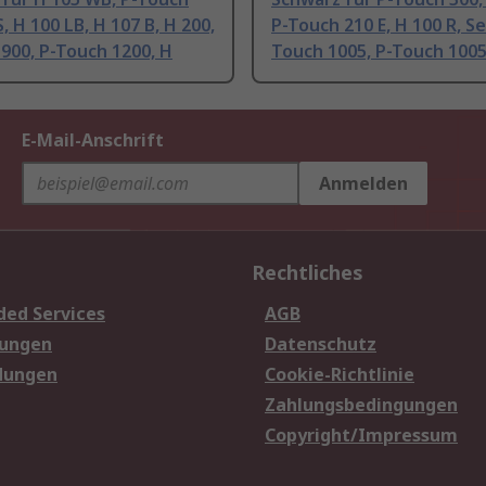
, H 100 LB, H 107 B, H 200,
P-Touch 210 E, H 100 R, Se
900, P-Touch 1200, H
Touch 1005, P-Touch 1005
E-Mail-Anschrift
Anmelden
Rechtliches
ded Services
AGB
sungen
Datenschutz
dungen
Cookie-Richtlinie
Zahlungsbedingungen
Copyright/Impressum