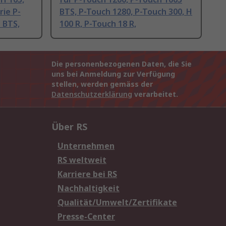
rie P-
BTS, P-Touch 1280, P-Touch 300, H
 BTS,
100 R, P-Touch 18 R,
Die personenbezogenen Daten, die Sie
uns bei Anmeldung zur Verfügung
stellen, werden gemäss der
Datenschutzerklärung
verarbeitet.
Über RS
Unternehmen
RS weltweit
Karriere bei RS
Nachhaltigkeit
Qualität/Umwelt/Zertifikate
Presse-Center