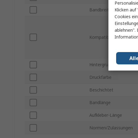
Personalisi
Klicken auf 
Bandbreite
Cookies ein
Einstellung
ablehnen". 
Information
Kompatible Drucker
All
Hintergrundfarbe
Druckfarbe
Beschichtet
Bandlänge
Aufkleber-Länge
Normen/Zulassungen