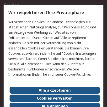
Service
Wir respektieren Ihre Privatsphäre
Value Added Services
Lieferlösungen
Rücksendungen
Kontakt
Wir verwenden Cookies und andere Technologien zur
Hilfe
statistischen Nutzungsanalyse, zur Personalisierung und
zur Anzeige von Werbung auf Websites von
Drittanbietern. Durch Klicken auf "Alle akzeptieren"
Rechtliches
erklären Sie sich mit der Verarbeitung von nicht-
AGB
Datenschutz
essentiellen Cookies einverstanden. Sie können Ihre
Cookies auswählen, indem Sie auf "Cookie Einstellungen
Cookie-Richtlinie
Zahlungsbedingungen
verwalten" klicken. Wenn Sie dies nicht möchten, klicken
Copyright/Impressum
Sie auf "Alle ablehnen". Dies kann den Zugriff auf
bestimmte Funktionen einschränken. Weitere
Über RS
Informationen finden Sie in unserer
Cookie-Richtlinie
.
Unternehmen
RS weltweit
Karriere bei RS
Nachhaltigkeit
Alle akzeptieren
Qualität/Umwelt/Zertifikate
Presse-Center
Cookies verwalten
Event-Center
Alle ablehnen